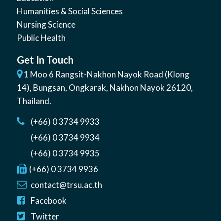
Humanities & Social Sciences
Nursing Science
Public Health
Get In Touch
1 Moo 6 Rangsit-Nakhon Nayok Road (Klong
14)
,
Bungsan
,
Ongkarak, Nakhon Nayok
26120
,
Thailand
.
(+66) 0 3734 9933
(+66) 0 3734 9934
(+66) 0 3734 9935
(+66) 0 3734 9936
contact@trsu.ac.th
Facebook
Twitter