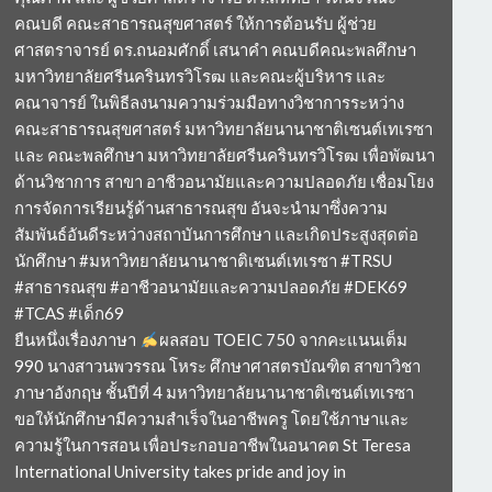
คณบดี คณะสาธารณสุขศาสตร์ ให้การต้อนรับ ผู้ช่วย
ศาสตราจารย์ ดร.ถนอมศักดิ์ เสนาคำ คณบดีคณะพลศึกษา
มหาวิทยาลัยศรีนครินทรวิโรฒ และคณะผู้บริหาร และ
คณาจารย์ ในพิธีลงนามความร่วมมือทางวิชาการระหว่าง
คณะสาธารณสุขศาสตร์ มหาวิทยาลัยนานาชาติเซนต์เทเรซา
และ คณะพลศึกษา มหาวิทยาลัยศรีนครินทรวิโรฒ เพื่อพัฒนา
ด้านวิชาการ สาขา อาชีวอนามัยและความปลอดภัย เชื่อมโยง
การจัดการเรียนรู้ด้านสาธารณสุข อันจะนำมาซึ่งความ
สัมพันธ์อันดีระหว่างสถาบันการศึกษา และเกิดประสูงสุดต่อ
นักศึกษา #มหาวิทยาลัยนานาชาติเซนต์เทเรซา #TRSU
#สาธารณสุข #อาชีวอนามัยและความปลอดภัย #DEK69
#TCAS #เด็ก69
ยืนหนึ่งเรื่องภาษา
ผลสอบ TOEIC 750 จากคะแนนเต็ม
990 นางสาวนพวรรณ โหระ ศึกษาศาสตรบัณฑิต สาขาวิชา
ภาษาอังกฤษ ชั้นปีที่ 4 มหาวิทยาลัยนานาชาติเซนต์เทเรซา
ขอให้นักศึกษามีความสำเร็จในอาชีพครู โดยใช้ภาษาและ
ความรู้ในการสอน เพื่อประกอบอาชีพในอนาคต St Teresa
International University takes pride and joy in