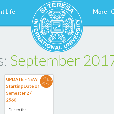
t Life
More
C
s:
September 201
2
7
S
E
P
0
1
UPDATE – NEW
2
7
Starting Date of
Semester 2 /
2560
Due to the