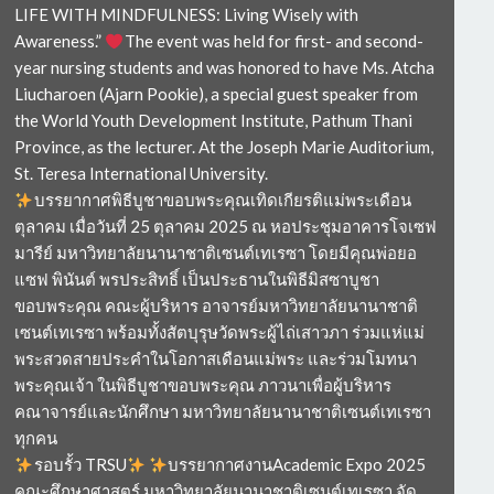
LIFE WITH MINDFULNESS: Living Wisely with
Awareness.”
The event was held for first- and second-
year nursing students and was honored to have Ms. Atcha
Liucharoen (Ajarn Pookie), a special guest speaker from
the World Youth Development Institute, Pathum Thani
Province, as the lecturer. At the Joseph Marie Auditorium,
St. Teresa International University.
บรรยากาศพิธีบูชาขอบพระคุณเทิดเกียรติแม่พระเดือน
ตุลาคม เมื่อวันที่ 25 ตุลาคม 2025 ณ หอประชุมอาคารโจเซฟ
มารีย์ มหาวิทยาลัยนานาชาติเซนต์เทเรซา โดยมีคุณพ่อยอ
แซฟ พินันต์ พรประสิทธิ์ เป็นประธานในพิธีมิสซาบูชา
ขอบพระคุณ คณะผู้บริหาร อาจารย์มหาวิทยาลัยนานาชาติ
เซนต์เทเรซา พร้อมทั้งสัตบุรุษวัดพระผู้ไถ่เสาวภา ร่วมแห่แม่
พระสวดสายประคำในโอกาสเดือนแม่พระ และร่วมโมทนา
พระคุณเจ้า ในพิธีบูชาขอบพระคุณ ภาวนาเพื่อผู้บริหาร
คณาจารย์และนักศึกษา มหาวิทยาลัยนานาชาติเซนต์เทเรซา
ทุกคน
รอบรั้ว TRSU
บรรยากาศงานAcademic Expo 2025
คณะศึกษาศาสตร์ มหาวิทยาลัยนานาชาติเซนต์เทเรซา จัด