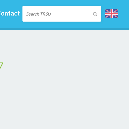
ontact
7