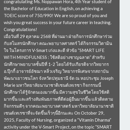
congratulating Ms. Noppawan Hora, 4th Year student of
the Bachelor of Education in English, on achieving a
TOEIC score of 750/990! We are so proud of you and
wish you great success in your future career in teaching.
Congratulations!
เมื่อวันที่ 29 ตุลาคม 2568 ที่ผ่านมา ฝ่ายกิจการนักศึกษาร่วม
กับสโมสรนักศึกษา คณะพยาบาลศาสตร์ ได้กิจกรรมวิตามิน
ใจ ในโครงการ V-Smart เก่งและดี หัวข้อ “SMART LIFE
WITH MINDFULNESS : ใช้สติอย่างชาญฉลาด” สำหรับ
นักศึกษาพยาบาลชั้นปีที่ 1-2 โดยได้รับเกียรติจากวิทยากร
อ.ปุ๊กกี้ อาจารย์อัชฌา หลิ่วเจริญ วิทยากรพิเศษจากสถาบัน
พัฒนาเยาวชนโลก จังหวัดปทุมธานี จัด ณ หอประชุม Joseph
Marie มหาวิทยาลัยนานาชาติเซนต์เทเรซา กิจกรรมนี้
นักศึกษาได้รู้จักตนเองมากขึ้น มีความสุขในชีวิตโดยใช้สติ
มากขึ้น และสร้างสัมพันธภาพที่ดีต่อผู้อื่นมากขึ้น แล้วติดตาม
กิจกรรมดีๆ จากคณะพยาบาลศาสตร์ มหาวิทยาลัยนานาชาติ
เซนต์เทเรซาที่จะจัดขึ้นเร็วๆนี้อีกนะคะ On October 29,
2025, Faculty of Nursing, organized a “Vitamin Dharma”
activity under the V-Smart Project, on the topic “SMART