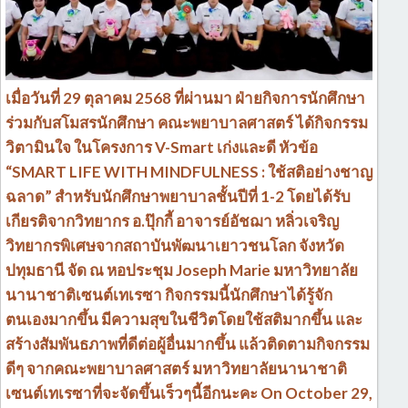
เมื่อวันที่ 29 ตุลาคม 2568 ที่ผ่านมา ฝ่ายกิจการนักศึกษา
ร่วมกับสโมสรนักศึกษา คณะพยาบาลศาสตร์ ได้กิจกรรม
วิตามินใจ ในโครงการ V-Smart เก่งและดี หัวข้อ
“SMART LIFE WITH MINDFULNESS : ใช้สติอย่างชาญ
ฉลาด” สำหรับนักศึกษาพยาบาลชั้นปีที่ 1-2 โดยได้รับ
เกียรติจากวิทยากร อ.ปุ๊กกี้ อาจารย์อัชฌา หลิ่วเจริญ
วิทยากรพิเศษจากสถาบันพัฒนาเยาวชนโลก จังหวัด
ปทุมธานี จัด ณ หอประชุม Joseph Marie มหาวิทยาลัย
นานาชาติเซนต์เทเรซา กิจกรรมนี้นักศึกษาได้รู้จัก
ตนเองมากขึ้น มีความสุขในชีวิตโดยใช้สติมากขึ้น และ
สร้างสัมพันธภาพที่ดีต่อผู้อื่นมากขึ้น แล้วติดตามกิจกรรม
ดีๆ จากคณะพยาบาลศาสตร์ มหาวิทยาลัยนานาชาติ
เซนต์เทเรซาที่จะจัดขึ้นเร็วๆนี้อีกนะคะ On October 29,