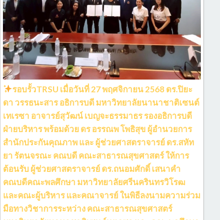
รอบรั้วTRSU เมื่อวันที่ 27 พฤศจิกายน 2568 ดร.ปิยะ
ดา วรรธนะสาร อธิการบดี มหาวิทยาลัยนานาชาติเซนต์
เทเรซา อาจารย์สุวัฒน์ เบญจะธรรมาธร รองอธิการบดี
ฝ่ายบริหาร พร้อมด้วย ดร อรรณพ โพธิสุข ผู้อำนวยการ
สำนักประกันคุณภาพ และ ผู้ช่วยศาสตราจารย์ ดร.สหัท
ยา รัตนจรณะ คณบดี คณะสาธารณสุขศาสตร์ ให้การ
ต้อนรับ ผู้ช่วยศาสตราจารย์ ดร.ถนอมศักดิ์ เสนาคำ
คณบดีคณะพลศึกษา มหาวิทยาลัยศรีนครินทรวิโรฒ
และคณะผู้บริหาร และคณาจารย์ ในพิธีลงนามความร่วม
มือทางวิชาการระหว่าง คณะสาธารณสุขศาสตร์