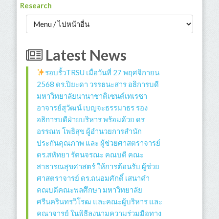
Research
Latest News
รอบรั้วTRSU เมื่อวันที่ 27 พฤศจิกายน
2568 ดร.ปิยะดา วรรธนะสาร อธิการบดี
มหาวิทยาลัยนานาชาติเซนต์เทเรซา
อาจารย์สุวัฒน์ เบญจะธรรมาธร รอง
อธิการบดีฝ่ายบริหาร พร้อมด้วย ดร
อรรณพ โพธิสุข ผู้อำนวยการสำนัก
ประกันคุณภาพ และ ผู้ช่วยศาสตราจารย์
ดร.สหัทยา รัตนจรณะ คณบดี คณะ
สาธารณสุขศาสตร์ ให้การต้อนรับ ผู้ช่วย
ศาสตราจารย์ ดร.ถนอมศักดิ์ เสนาคำ
คณบดีคณะพลศึกษา มหาวิทยาลัย
ศรีนครินทรวิโรฒ และคณะผู้บริหาร และ
คณาจารย์ ในพิธีลงนามความร่วมมือทาง