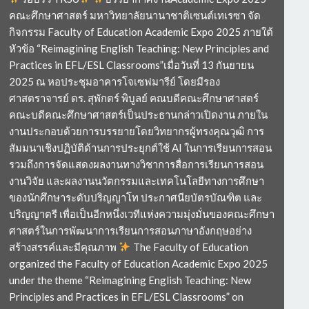
คณะศึกษาศาสตร์ มหาวิทยาลัยนานาชาติเซนต์เทเรซา จัด
กิจกรรม Faculty of Education Academic Expo 2025 ภายใต้
หัวข้อ “Reimagining English Teaching: New Principles and
Practices in EFL/ESL Classrooms”เมื่อวันที่ 13 กันยายน
2025 ณ หอประชุมอาคารโจเซฟมารีย์ โดยมีรอง
ศาสตราจารย์ ดร. สุพักตร์ พิบูลย์ คณบดีคณะศึกษาศาสตร์
คณะบดีคณะศึกษาศาสตร์เป็นประธานกล่าวเปิดงาน ภายใน
งานประกอบด้วยการบรรยายโดยวิทยากรผู้ทรงคุณวุฒิ การ
สัมมนาเชิงปฏิบัติด้านการประยุกต์ใช้ AI ในการเรียนการสอน
รวมถึงการจัดแสดงผลงานทางวิชาการสื่อการเรียนการสอน
งานวิจัย และผลงานนวัตกรรมและเทคโนโลยีทางการศึกษา
ของนักศึกษาระดับปริญญาโท ประกาศนียบัตรบัณฑิต และ
ปริญญาตรี เพื่อเป็นอีกหนึ่งเวทีแห่งความมุ่งมั่นของคณะศึกษา
ศาสตร์ในการพัฒนาการเรียนการสอนภาษาอังกฤษอย่าง
สร้างสรรค์และมีคุณภาพ
The Faculty of Education
organized the Faculty of Education Academic Expo 2025
under the theme “Reimagining English Teaching: New
Principles and Practices in EFL/ESL Classrooms” on