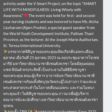
activity under the V-Smart Project, on the topic “SMART
LIFE WITH MINDFULNESS: Living Wisely with
Awareness.”
The event was held for first- and second-
year nursing students and was honored to have Ms. Atcha
Liucharoen (Ajarn Pookie), a special guest speaker from
the World Youth Development Institute, Pathum Thani
Province, as the lecturer. At the Joseph Marie Auditorium,
St. Teresa International University.
บรรยากาศพิธีบูชาขอบพระคุณเทิดเกียรติแม่พระเดือน
ตุลาคม เมื่อวันที่ 25 ตุลาคม 2025 ณ หอประชุมอาคารโจเซฟ
มารีย์ มหาวิทยาลัยนานาชาติเซนต์เทเรซา โดยมีคุณพ่อยอ
แซฟ พินันต์ พรประสิทธิ์ เป็นประธานในพิธีมิสซาบูชา
ขอบพระคุณ คณะผู้บริหาร อาจารย์มหาวิทยาลัยนานาชาติ
เซนต์เทเรซา พร้อมทั้งสัตบุรุษวัดพระผู้ไถ่เสาวภา ร่วมแห่แม่
พระสวดสายประคำในโอกาสเดือนแม่พระ และร่วมโมทนา
พระคุณเจ้า ในพิธีบูชาขอบพระคุณ ภาวนาเพื่อผู้บริหาร
คณาจารย์และนักศึกษา มหาวิทยาลัยนานาชาติเซนต์เทเรซา
ทุกคน
รอบรั้ว TRSU
บรรยากาศงานAcademic Expo 2025