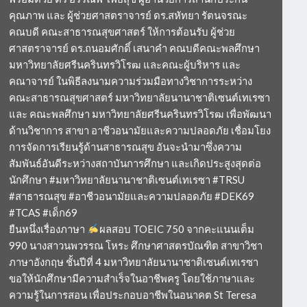
คุณภาพ และ ผู้ช่วยศาสตราจารย์ ดร.สหัทยา รัตนจรณะ
คณบดี คณะสาธารณสุขศาสตร์ ให้การต้อนรับ ผู้ช่วย
ศาสตราจารย์ ดร.ถนอมศักดิ์ เสนาคำ คณบดีคณะพลศึกษา
มหาวิทยาลัยศรีนครินทรวิโรฒ และคณะผู้บริหาร และ
คณาจารย์ ในพิธีลงนามความร่วมมือทางวิชาการระหว่าง
คณะสาธารณสุขศาสตร์ มหาวิทยาลัยนานาชาติเซนต์เทเรซา
และ คณะพลศึกษา มหาวิทยาลัยศรีนครินทรวิโรฒ เพื่อพัฒนา
ด้านวิชาการ สาขา อาชีวอนามัยและความปลอดภัย เชื่อมโยง
การจัดการเรียนรู้ด้านสาธารณสุข อันจะนำมาซึ่งความ
สัมพันธ์อันดีระหว่างสถาบันการศึกษา และเกิดประสูงสุดต่อ
นักศึกษา #มหาวิทยาลัยนานาชาติเซนต์เทเรซา #TRSU
#สาธารณสุข #อาชีวอนามัยและความปลอดภัย #DEK69
#TCAS #เด็ก69
ยืนหนึ่งเรื่องภาษา
ผลสอบ TOEIC 750 จากคะแนนเต็ม
990 นางสาวนพวรรณ โหระ ศึกษาศาสตรบัณฑิต สาขาวิชา
ภาษาอังกฤษ ชั้นปีที่ 4 มหาวิทยาลัยนานาชาติเซนต์เทเรซา
ขอให้นักศึกษามีความสำเร็จในอาชีพครู โดยใช้ภาษาและ
ความรู้ในการสอน เพื่อประกอบอาชีพในอนาคต St Teresa