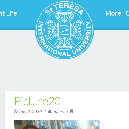
t Life
More
C
Picture20
July 8, 2020
|
admin |