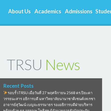
About Us
Academics
Admissions
Studen
TRSU
News
Recent Posts
รอบรั้วTRSU เมื่อวันที่ 27 พฤศจิกายน 2568 ดร.ปิยะดา
วรรธนะสาร อธิการบดี มหาวิทยาลัยนานาชาติเซนต์เทเรซา
อาจารย์สุวัฒน์ เบญจะธรรมาธร รองอธิการบดีฝ่ายบริหาร
พร้อมด้วย ดร อรรณพ โพธิสุข ผู้อำนวยการสำนักประกัน