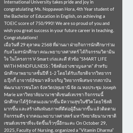
International University takes pride and joy in
congratulating Ms. Noppawan Hora, 4th Year student of
the Bachelor of Education in English, on achieving a
TOEIC score of 750/990! We are so proud of you and
wish you great success in your future career in teaching.
Congratulations!
เมื่อวันที่ 29 ตุลาคม 2568 ที่ผ่านมา ฝ่ายกิจการนักศึกษาร่วม
กับสโมสรนักศึกษา คณะพยาบาลศาสตร์ ได้กิจกรรมวิตามิน
ใจ ในโครงการ V-Smart เก่งและดี หัวข้อ “SMART LIFE
WITH MINDFULNESS : ใช้สติอย่างชาญฉลาด” สำหรับ
นักศึกษาพยาบาลชั้นปีที่ 1-2 โดยได้รับเกียรติจากวิทยากร
อ.ปุ๊กกี้ อาจารย์อัชฌา หลิ่วเจริญ วิทยากรพิเศษจากสถาบัน
พัฒนาเยาวชนโลก จังหวัดปทุมธานี จัด ณ หอประชุม Joseph
Marie มหาวิทยาลัยนานาชาติเซนต์เทเรซา กิจกรรมนี้
นักศึกษาได้รู้จักตนเองมากขึ้น มีความสุขในชีวิตโดยใช้สติ
มากขึ้น และสร้างสัมพันธภาพที่ดีต่อผู้อื่นมากขึ้น แล้วติดตาม
กิจกรรมดีๆ จากคณะพยาบาลศาสตร์ มหาวิทยาลัยนานาชาติ
เซนต์เทเรซาที่จะจัดขึ้นเร็วๆนี้อีกนะคะ On October 29,
2025, Faculty of Nursing, organized a “Vitamin Dharma”