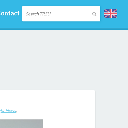
ontact
ght News
,