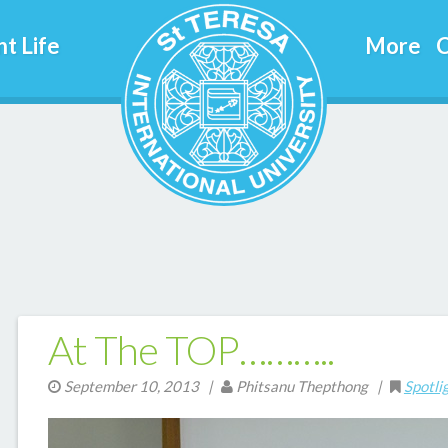
t Life
More
C
At The TOP………..
September 10, 2013
|
Phitsanu Thepthong |
Spotli