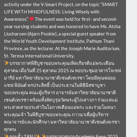
activity under the V-Smart Project, on the topic “SMART
LIFE WITH MINDFULNESS: Living Wisely with
Awareness.”
The event was held for first- and second-
year nursing students and was honored to have Ms. Atcha
Liucharoen (Ajarn Pookie), a special guest speaker from
the World Youth Development Institute, Pathum Thani
Province, as the lecturer. At the Joseph Marie Auditorium,
St. Teresa International University.
บรรยากาศพิธีบูชาขอบพระคุณเทิดเกียรติแม่พระเดือน
ตุลาคม เมื่อวันที่ 25 ตุลาคม 2025 ณ หอประชุมอาคารโจเซฟ
มารีย์ มหาวิทยาลัยนานาชาติเซนต์เทเรซา โดยมีคุณพ่อยอ
แซฟ พินันต์ พรประสิทธิ์ เป็นประธานในพิธีมิสซาบูชา
ขอบพระคุณ คณะผู้บริหาร อาจารย์มหาวิทยาลัยนานาชาติ
เซนต์เทเรซา พร้อมทั้งสัตบุรุษวัดพระผู้ไถ่เสาวภา ร่วมแห่แม่
พระสวดสายประคำในโอกาสเดือนแม่พระ และร่วมโมทนา
พระคุณเจ้า ในพิธีบูชาขอบพระคุณ ภาวนาเพื่อผู้บริหาร
คณาจารย์และนักศึกษา มหาวิทยาลัยนานาชาติเซนต์เทเรซา
ทุกคน
รอบรั้ว TRSU
บรรยากาศงานAcademic Expo 2025