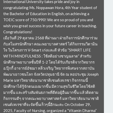
International University takes pride and joy in
congratulating Ms. Noppawan Hora, 4th Year student of
the Bachelor of Education in English, on achieving a
TOEIC score of 750/990! We are so proud of you and
wish you great success in your future career in teaching.
Congratulations!
เมื่อวันที่ 29 ตุลาคม 2568 ที่ผ่านมา ฝ่ายกิจการนักศึกษาร่วม
กับสโมสรนักศึกษา คณะพยาบาลศาสตร์ ได้กิจกรรมวิตามิน
ใจ ในโครงการ V-Smart เก่งและดี หัวข้อ “SMART LIFE
WITH MINDFULNESS : ใช้สติอย่างชาญฉลาด” สำหรับ
นักศึกษาพยาบาลชั้นปีที่ 1-2 โดยได้รับเกียรติจากวิทยากร
อ.ปุ๊กกี้ อาจารย์อัชฌา หลิ่วเจริญ วิทยากรพิเศษจากสถาบัน
พัฒนาเยาวชนโลก จังหวัดปทุมธานี จัด ณ หอประชุม Joseph
Marie มหาวิทยาลัยนานาชาติเซนต์เทเรซา กิจกรรมนี้
นักศึกษาได้รู้จักตนเองมากขึ้น มีความสุขในชีวิตโดยใช้สติ
มากขึ้น และสร้างสัมพันธภาพที่ดีต่อผู้อื่นมากขึ้น แล้วติดตาม
กิจกรรมดีๆ จากคณะพยาบาลศาสตร์ มหาวิทยาลัยนานาชาติ
เซนต์เทเรซาที่จะจัดขึ้นเร็วๆนี้อีกนะคะ On October 29,
2025, Faculty of Nursing, organized a “Vitamin Dharma”