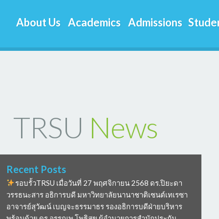
About Us
Academics
Admissions
Studen
TRSU
News
Recent Posts
รอบรั้วTRSU เมื่อวันที่ 27 พฤศจิกายน 2568 ดร.ปิยะดา
วรรธนะสาร อธิการบดี มหาวิทยาลัยนานาชาติเซนต์เทเรซา
อาจารย์สุวัฒน์ เบญจะธรรมาธร รองอธิการบดีฝ่ายบริหาร
พร้อมด้วย ดร อรรณพ โพธิสุข ผู้อำนวยการสำนักประกัน