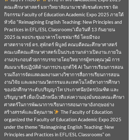
คณะศึกษาศาสตร์ มหาวิทยาลัยนานาชาติเซนต์เทเรซา จัด
กิจกรรม Faculty of Education Academic Expo 2025 ภายใต้
หัวข้อ “Reimagining English Teaching: New Principles and
Practices in EFL/ESL Classrooms”เมื่อวันที่ 13 กันยายน
2025 ณ หอประชุมอาคารโจเซฟมารีย์ โดยมีรอง
ศาสตราจารย์ ดร. สุพักตร์ พิบูลย์ คณบดีคณะศึกษาศาสตร์
คณะบดีคณะศึกษาศาสตร์เป็นประธานกล่าวเปิดงาน ภายใน
งานประกอบด้วยการบรรยายโดยวิทยากรผู้ทรงคุณวุฒิ การ
สัมมนาเชิงปฏิบัติด้านการประยุกต์ใช้ AI ในการเรียนการสอน
รวมถึงการจัดแสดงผลงานทางวิชาการสื่อการเรียนการสอน
งานวิจัย และผลงานนวัตกรรมและเทคโนโลยีทางการศึกษา
ของนักศึกษาระดับปริญญาโท ประกาศนียบัตรบัณฑิต และ
ปริญญาตรี เพื่อเป็นอีกหนึ่งเวทีแห่งความมุ่งมั่นของคณะศึกษา
ศาสตร์ในการพัฒนาการเรียนการสอนภาษาอังกฤษอย่าง
สร้างสรรค์และมีคุณภาพ
The Faculty of Education
organized the Faculty of Education Academic Expo 2025
under the theme “Reimagining English Teaching: New
Principles and Practices in EFL/ESL Classrooms” on