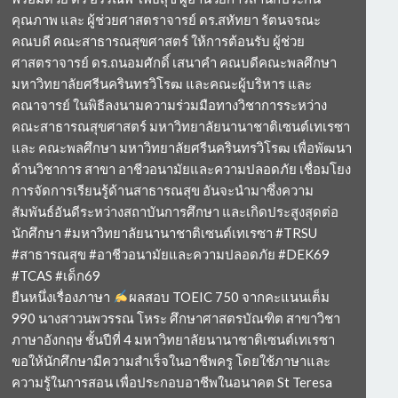
คุณภาพ และ ผู้ช่วยศาสตราจารย์ ดร.สหัทยา รัตนจรณะ
คณบดี คณะสาธารณสุขศาสตร์ ให้การต้อนรับ ผู้ช่วย
ศาสตราจารย์ ดร.ถนอมศักดิ์ เสนาคำ คณบดีคณะพลศึกษา
มหาวิทยาลัยศรีนครินทรวิโรฒ และคณะผู้บริหาร และ
คณาจารย์ ในพิธีลงนามความร่วมมือทางวิชาการระหว่าง
คณะสาธารณสุขศาสตร์ มหาวิทยาลัยนานาชาติเซนต์เทเรซา
และ คณะพลศึกษา มหาวิทยาลัยศรีนครินทรวิโรฒ เพื่อพัฒนา
ด้านวิชาการ สาขา อาชีวอนามัยและความปลอดภัย เชื่อมโยง
การจัดการเรียนรู้ด้านสาธารณสุข อันจะนำมาซึ่งความ
สัมพันธ์อันดีระหว่างสถาบันการศึกษา และเกิดประสูงสุดต่อ
นักศึกษา #มหาวิทยาลัยนานาชาติเซนต์เทเรซา #TRSU
#สาธารณสุข #อาชีวอนามัยและความปลอดภัย #DEK69
#TCAS #เด็ก69
ยืนหนึ่งเรื่องภาษา
ผลสอบ TOEIC 750 จากคะแนนเต็ม
990 นางสาวนพวรรณ โหระ ศึกษาศาสตรบัณฑิต สาขาวิชา
ภาษาอังกฤษ ชั้นปีที่ 4 มหาวิทยาลัยนานาชาติเซนต์เทเรซา
ขอให้นักศึกษามีความสำเร็จในอาชีพครู โดยใช้ภาษาและ
ความรู้ในการสอน เพื่อประกอบอาชีพในอนาคต St Teresa