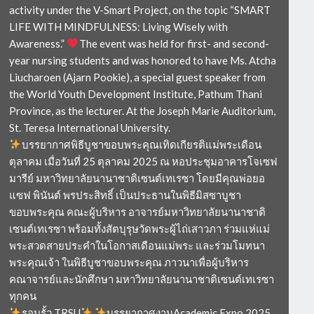
activity under the V-Smart Project, on the topic “SMART
LIFE WITH MINDFULNESS: Living Wisely with
Awareness.”
The event was held for first- and second-
year nursing students and was honored to have Ms. Atcha
Liucharoen (Ajarn Pookie), a special guest speaker from
the World Youth Development Institute, Pathum Thani
Province, as the lecturer. At the Joseph Marie Auditorium,
St. Teresa International University.
บรรยากาศพิธีบูชาขอบพระคุณเทิดเกียรติแม่พระเดือน
ตุลาคม เมื่อวันที่ 25 ตุลาคม 2025 ณ หอประชุมอาคารโจเซฟ
มารีย์ มหาวิทยาลัยนานาชาติเซนต์เทเรซา โดยมีคุณพ่อยอ
แซฟ พินันต์ พรประสิทธิ์ เป็นประธานในพิธีมิสซาบูชา
ขอบพระคุณ คณะผู้บริหาร อาจารย์มหาวิทยาลัยนานาชาติ
เซนต์เทเรซา พร้อมทั้งสัตบุรุษวัดพระผู้ไถ่เสาวภา ร่วมแห่แม่
พระสวดสายประคำในโอกาสเดือนแม่พระ และร่วมโมทนา
พระคุณเจ้า ในพิธีบูชาขอบพระคุณ ภาวนาเพื่อผู้บริหาร
คณาจารย์และนักศึกษา มหาวิทยาลัยนานาชาติเซนต์เทเรซา
ทุกคน
รอบรั้ว TRSU
บรรยากาศงานAcademic Expo 2025