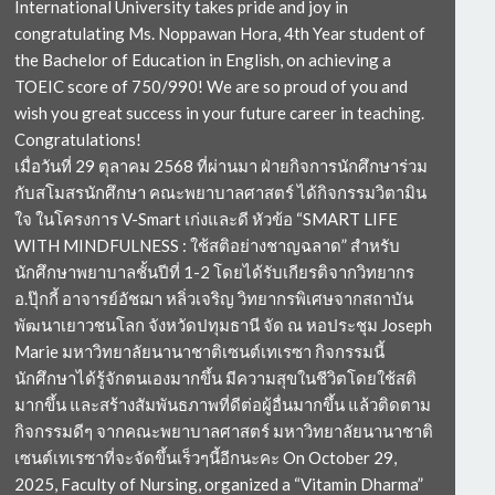
International University takes pride and joy in
congratulating Ms. Noppawan Hora, 4th Year student of
the Bachelor of Education in English, on achieving a
TOEIC score of 750/990! We are so proud of you and
wish you great success in your future career in teaching.
Congratulations!
เมื่อวันที่ 29 ตุลาคม 2568 ที่ผ่านมา ฝ่ายกิจการนักศึกษาร่วม
กับสโมสรนักศึกษา คณะพยาบาลศาสตร์ ได้กิจกรรมวิตามิน
ใจ ในโครงการ V-Smart เก่งและดี หัวข้อ “SMART LIFE
WITH MINDFULNESS : ใช้สติอย่างชาญฉลาด” สำหรับ
นักศึกษาพยาบาลชั้นปีที่ 1-2 โดยได้รับเกียรติจากวิทยากร
อ.ปุ๊กกี้ อาจารย์อัชฌา หลิ่วเจริญ วิทยากรพิเศษจากสถาบัน
พัฒนาเยาวชนโลก จังหวัดปทุมธานี จัด ณ หอประชุม Joseph
Marie มหาวิทยาลัยนานาชาติเซนต์เทเรซา กิจกรรมนี้
นักศึกษาได้รู้จักตนเองมากขึ้น มีความสุขในชีวิตโดยใช้สติ
มากขึ้น และสร้างสัมพันธภาพที่ดีต่อผู้อื่นมากขึ้น แล้วติดตาม
กิจกรรมดีๆ จากคณะพยาบาลศาสตร์ มหาวิทยาลัยนานาชาติ
เซนต์เทเรซาที่จะจัดขึ้นเร็วๆนี้อีกนะคะ On October 29,
2025, Faculty of Nursing, organized a “Vitamin Dharma”