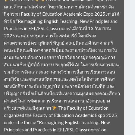
คณะศึกษาศาสตร์ มหาวิทยาลัยนานาชาติเซนต์เทเรซา จัด
กิจกรรม Faculty of Education Academic Expo 2025 ภายใต้
หัวข้อ “Reimagining English Teaching: New Principles and
Practices in EFL/ESL Classrooms”เมื่อวันที่ 13 กันยายน
2025 ณ หอประชุมอาคารโจเซฟมารีย์ โดยมีรอง
ศาสตราจารย์ ดร. สุพักตร์ พิบูลย์ คณบดีคณะศึกษาศาสตร์
คณะบดีคณะศึกษาศาสตร์เป็นประธานกล่าวเปิดงาน ภายใน
งานประกอบด้วยการบรรยายโดยวิทยากรผู้ทรงคุณวุฒิ การ
สัมมนาเชิงปฏิบัติด้านการประยุกต์ใช้ AI ในการเรียนการสอน
รวมถึงการจัดแสดงผลงานทางวิชาการสื่อการเรียนการสอน
งานวิจัย และผลงานนวัตกรรมและเทคโนโลยีทางการศึกษา
ของนักศึกษาระดับปริญญาโท ประกาศนียบัตรบัณฑิต และ
ปริญญาตรี เพื่อเป็นอีกหนึ่งเวทีแห่งความมุ่งมั่นของคณะศึกษา
ศาสตร์ในการพัฒนาการเรียนการสอนภาษาอังกฤษอย่าง
สร้างสรรค์และมีคุณภาพ
The Faculty of Education
organized the Faculty of Education Academic Expo 2025
under the theme “Reimagining English Teaching: New
Principles and Practices in EFL/ESL Classrooms” on