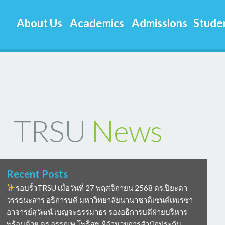
About Us
Academics
Admissions
Studen
TRSU
News
Recent Posts
รอบรั้วTRSU เมื่อวันที่ 27 พฤศจิกายน 2568 ดร.ปิยะดา
วรรธนะสาร อธิการบดี มหาวิทยาลัยนานาชาติเซนต์เทเรซา
อาจารย์สุวัฒน์ เบญจะธรรมาธร รองอธิการบดีฝ่ายบริหาร
พร้อมด้วย ดร อรรณพ โพธิสุข ผู้อำนวยการสำนักประกัน