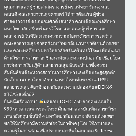
คุณภาพ และ ผู้ช่วยศาสตราจารย์ ดร.สหัทยา รัตนจรณะ
คณบดี คณะสาธารณสุขศาสตร์ ให้การต้อนรับ ผู้ช่วย
ศาสตราจารย์ ดร.ถนอมศักดิ์ เสนาคำ คณบดีคณะพลศึกษา
มหาวิทยาลัยศรีนครินทรวิโรฒ และคณะผู้บริหาร และ
คณาจารย์ ในพิธีลงนามความร่วมมือทางวิชาการระหว่าง
คณะสาธารณสุขศาสตร์ มหาวิทยาลัยนานาชาติเซนต์เทเรซา
และ คณะพลศึกษา มหาวิทยาลัยศรีนครินทรวิโรฒ เพื่อพัฒนา
ด้านวิชาการ สาขา อาชีวอนามัยและความปลอดภัย เชื่อมโยง
การจัดการเรียนรู้ด้านสาธารณสุข อันจะนำมาซึ่งความ
สัมพันธ์อันดีระหว่างสถาบันการศึกษา และเกิดประสูงสุดต่อ
นักศึกษา #มหาวิทยาลัยนานาชาติเซนต์เทเรซา #TRSU
#สาธารณสุข #อาชีวอนามัยและความปลอดภัย #DEK69
#TCAS #เด็ก69
ยืนหนึ่งเรื่องภาษา
ผลสอบ TOEIC 750 จากคะแนนเต็ม
990 นางสาวนพวรรณ โหระ ศึกษาศาสตรบัณฑิต สาขาวิชา
ภาษาอังกฤษ ชั้นปีที่ 4 มหาวิทยาลัยนานาชาติเซนต์เทเรซา
ขอให้นักศึกษามีความสำเร็จในอาชีพครู โดยใช้ภาษาและ
ความรู้ในการสอน เพื่อประกอบอาชีพในอนาคต St Teresa