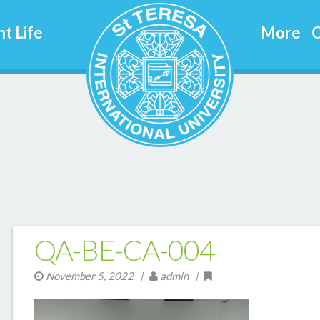
t Life
More
C
QA-BE-CA-004
November 5, 2022
|
admin |