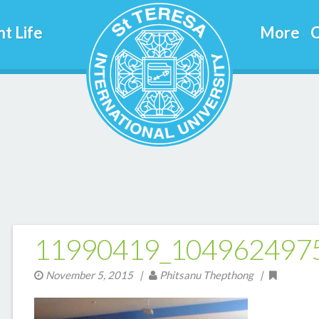
t Life
More
C
11990419_104962497
November 5, 2015
|
Phitsanu Thepthong |