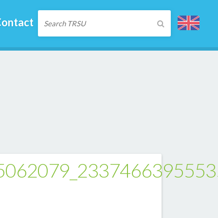
ontact
5062079_2337466395553