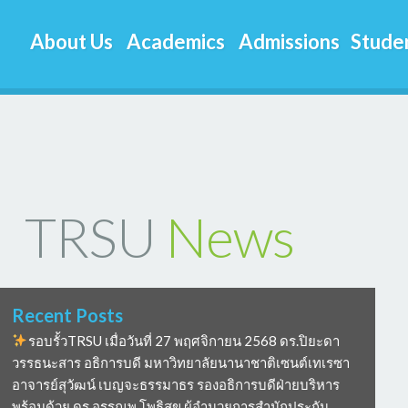
About Us
Academics
Admissions
Studen
TRSU
News
Recent Posts
รอบรั้วTRSU เมื่อวันที่ 27 พฤศจิกายน 2568 ดร.ปิยะดา
วรรธนะสาร อธิการบดี มหาวิทยาลัยนานาชาติเซนต์เทเรซา
อาจารย์สุวัฒน์ เบญจะธรรมาธร รองอธิการบดีฝ่ายบริหาร
พร้อมด้วย ดร อรรณพ โพธิสุข ผู้อำนวยการสำนักประกัน