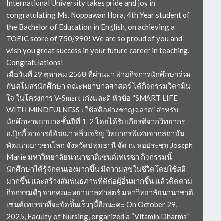
International University takes pride and joy in
congratulating Ms. Noppawan Hora, 4th Year student of
the Bachelor of Education in English, on achieving a
TOEIC score of 750/990! We are so proud of you and
wish you great success in your future career in teaching.
Congratulations!
เมื่อวันที่ 29 ตุลาคม 2568 ที่ผ่านมา ฝ่ายกิจการนักศึกษาร่วม
กับสโมสรนักศึกษา คณะพยาบาลศาสตร์ ได้กิจกรรมวิตามิน
ใจ ในโครงการ V-Smart เก่งและดี หัวข้อ “SMART LIFE
WITH MINDFULNESS : ใช้สติอย่างชาญฉลาด” สำหรับ
นักศึกษาพยาบาลชั้นปีที่ 1-2 โดยได้รับเกียรติจากวิทยากร
อ.ปุ๊กกี้ อาจารย์อัชฌา หลิ่วเจริญ วิทยากรพิเศษจากสถาบัน
พัฒนาเยาวชนโลก จังหวัดปทุมธานี จัด ณ หอประชุม Joseph
Marie มหาวิทยาลัยนานาชาติเซนต์เทเรซา กิจกรรมนี้
นักศึกษาได้รู้จักตนเองมากขึ้น มีความสุขในชีวิตโดยใช้สติ
มากขึ้น และสร้างสัมพันธภาพที่ดีต่อผู้อื่นมากขึ้น แล้วติดตาม
กิจกรรมดีๆ จากคณะพยาบาลศาสตร์ มหาวิทยาลัยนานาชาติ
เซนต์เทเรซาที่จะจัดขึ้นเร็วๆนี้อีกนะคะ On October 29,
2025, Faculty of Nursing, organized a “Vitamin Dharma”