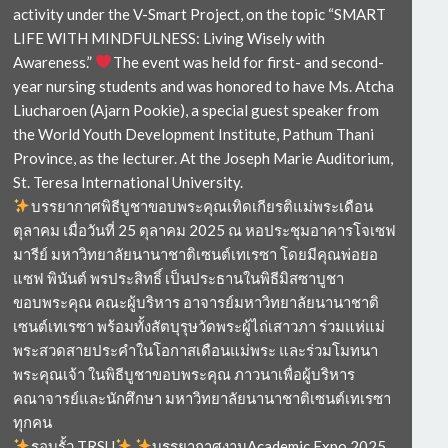
activity under the V-Smart Project, on the topic “SMART
LIFE WITH MINDFULNESS: Living Wisely with
Awareness.”
The event was held for first- and second-
year nursing students and was honored to have Ms. Atcha
Liucharoen (Ajarn Pookie), a special guest speaker from
the World Youth Development Institute, Pathum Thani
Province, as the lecturer. At the Joseph Marie Auditorium,
St. Teresa International University.
บรรยากาศพิธีบูชาขอบพระคุณเทิดเกียรติแม่พระเดือน
ตุลาคม เมื่อวันที่ 25 ตุลาคม 2025 ณ หอประชุมอาคารโจเซฟ
มารีย์ มหาวิทยาลัยนานาชาติเซนต์เทเรซา โดยมีคุณพ่อยอ
แซฟ พินันต์ พรประสิทธิ์ เป็นประธานในพิธีมิสซาบูชา
ขอบพระคุณ คณะผู้บริหาร อาจารย์มหาวิทยาลัยนานาชาติ
เซนต์เทเรซา พร้อมทั้งสัตบุรุษวัดพระผู้ไถ่เสาวภา ร่วมแห่แม่
พระสวดสายประคำในโอกาสเดือนแม่พระ และร่วมโมทนา
พระคุณเจ้า ในพิธีบูชาขอบพระคุณ ภาวนาเพื่อผู้บริหาร
คณาจารย์และนักศึกษา มหาวิทยาลัยนานาชาติเซนต์เทเรซา
ทุกคน
รอบรั้ว TRSU
บรรยากาศงานAcademic Expo 2025