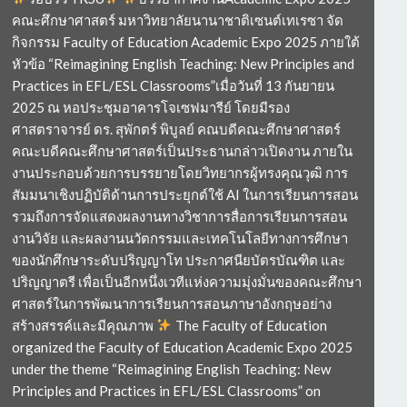
คณะศึกษาศาสตร์ มหาวิทยาลัยนานาชาติเซนต์เทเรซา จัด
กิจกรรม Faculty of Education Academic Expo 2025 ภายใต้
หัวข้อ “Reimagining English Teaching: New Principles and
Practices in EFL/ESL Classrooms”เมื่อวันที่ 13 กันยายน
2025 ณ หอประชุมอาคารโจเซฟมารีย์ โดยมีรอง
ศาสตราจารย์ ดร. สุพักตร์ พิบูลย์ คณบดีคณะศึกษาศาสตร์
คณะบดีคณะศึกษาศาสตร์เป็นประธานกล่าวเปิดงาน ภายใน
งานประกอบด้วยการบรรยายโดยวิทยากรผู้ทรงคุณวุฒิ การ
สัมมนาเชิงปฏิบัติด้านการประยุกต์ใช้ AI ในการเรียนการสอน
รวมถึงการจัดแสดงผลงานทางวิชาการสื่อการเรียนการสอน
งานวิจัย และผลงานนวัตกรรมและเทคโนโลยีทางการศึกษา
ของนักศึกษาระดับปริญญาโท ประกาศนียบัตรบัณฑิต และ
ปริญญาตรี เพื่อเป็นอีกหนึ่งเวทีแห่งความมุ่งมั่นของคณะศึกษา
ศาสตร์ในการพัฒนาการเรียนการสอนภาษาอังกฤษอย่าง
สร้างสรรค์และมีคุณภาพ
The Faculty of Education
organized the Faculty of Education Academic Expo 2025
under the theme “Reimagining English Teaching: New
Principles and Practices in EFL/ESL Classrooms” on