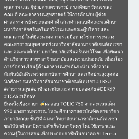
คุณภาพ และ ผู้ช่วยศาสตราจารย์ ดร.สหัทยา รัตนจรณะ
คณบดี คณะสาธารณสุขศาสตร์ ให้การต้อนรับ ผู้ช่วย
ศาสตราจารย์ ดร.ถนอมศักดิ์ เสนาคำ คณบดีคณะพลศึกษา
มหาวิทยาลัยศรีนครินทรวิโรฒ และคณะผู้บริหาร และ
คณาจารย์ ในพิธีลงนามความร่วมมือทางวิชาการระหว่าง
คณะสาธารณสุขศาสตร์ มหาวิทยาลัยนานาชาติเซนต์เทเรซา
และ คณะพลศึกษา มหาวิทยาลัยศรีนครินทรวิโรฒ เพื่อพัฒนา
ด้านวิชาการ สาขา อาชีวอนามัยและความปลอดภัย เชื่อมโยง
การจัดการเรียนรู้ด้านสาธารณสุข อันจะนำมาซึ่งความ
สัมพันธ์อันดีระหว่างสถาบันการศึกษา และเกิดประสูงสุดต่อ
นักศึกษา #มหาวิทยาลัยนานาชาติเซนต์เทเรซา #TRSU
#สาธารณสุข #อาชีวอนามัยและความปลอดภัย #DEK69
#TCAS #เด็ก69
ยืนหนึ่งเรื่องภาษา
ผลสอบ TOEIC 750 จากคะแนนเต็ม
990 นางสาวนพวรรณ โหระ ศึกษาศาสตรบัณฑิต สาขาวิชา
ภาษาอังกฤษ ชั้นปีที่ 4 มหาวิทยาลัยนานาชาติเซนต์เทเรซา
ขอให้นักศึกษามีความสำเร็จในอาชีพครู โดยใช้ภาษาและ
ความรู้ในการสอน เพื่อประกอบอาชีพในอนาคต St Teresa