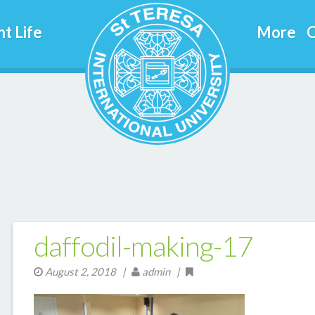
t Life
More
C
daffodil-making-17
August 2, 2018
|
admin |