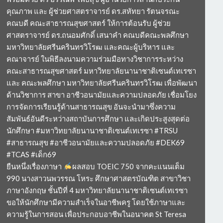
คุณภาพ และ ผู้ช่วยศาสตราจารย์ ดร.สหัทยา รัตนจรณะ
คณบดี คณะสาธารณสุขศาสตร์ ให้การต้อนรับ ผู้ช่วย
ศาสตราจารย์ ดร.ถนอมศักดิ์ เสนาคำ คณบดีคณะพลศึกษา
มหาวิทยาลัยศรีนครินทรวิโรฒ และคณะผู้บริหาร และ
คณาจารย์ ในพิธีลงนามความร่วมมือทางวิชาการระหว่าง
คณะสาธารณสุขศาสตร์ มหาวิทยาลัยนานาชาติเซนต์เทเรซา
และ คณะพลศึกษา มหาวิทยาลัยศรีนครินทรวิโรฒ เพื่อพัฒนา
ด้านวิชาการ สาขา อาชีวอนามัยและความปลอดภัย เชื่อมโยง
การจัดการเรียนรู้ด้านสาธารณสุข อันจะนำมาซึ่งความ
สัมพันธ์อันดีระหว่างสถาบันการศึกษา และเกิดประสูงสุดต่อ
นักศึกษา #มหาวิทยาลัยนานาชาติเซนต์เทเรซา #TRSU
#สาธารณสุข #อาชีวอนามัยและความปลอดภัย #DEK69
#TCAS #เด็ก69
ยืนหนึ่งเรื่องภาษา
ผลสอบ TOEIC 750 จากคะแนนเต็ม
990 นางสาวนพวรรณ โหระ ศึกษาศาสตรบัณฑิต สาขาวิชา
ภาษาอังกฤษ ชั้นปีที่ 4 มหาวิทยาลัยนานาชาติเซนต์เทเรซา
ขอให้นักศึกษามีความสำเร็จในอาชีพครู โดยใช้ภาษาและ
ความรู้ในการสอน เพื่อประกอบอาชีพในอนาคต St Teresa