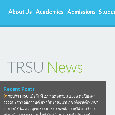
About Us
Academics
Admissions
Studen
TRSU
News
Recent Posts
รอบรั้วTRSU เมื่อวันที่ 27 พฤศจิกายน 2568 ดร.ปิยะดา
วรรธนะสาร อธิการบดี มหาวิทยาลัยนานาชาติเซนต์เทเรซา
อาจารย์สุวัฒน์ เบญจะธรรมาธร รองอธิการบดีฝ่ายบริหาร
พร้อมด้วย ดร อรรณพ โพธิสุข ผู้อำนวยการสำนักประกัน