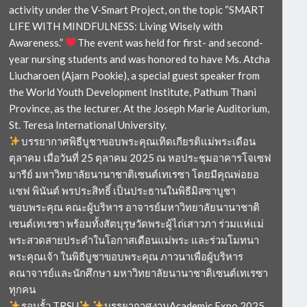
activity under the V-Smart Project, on the topic “SMART
LIFE WITH MINDFULNESS: Living Wisely with
Awareness.”
The event was held for first- and second-
year nursing students and was honored to have Ms. Atcha
Liucharoen (Ajarn Pookie), a special guest speaker from
the World Youth Development Institute, Pathum Thani
Province, as the lecturer. At the Joseph Marie Auditorium,
St. Teresa International University.
บรรยากาศพิธีบูชาขอบพระคุณเทิดเกียรติแม่พระเดือน
ตุลาคม เมื่อวันที่ 25 ตุลาคม 2025 ณ หอประชุมอาคารโจเซฟ
มารีย์ มหาวิทยาลัยนานาชาติเซนต์เทเรซา โดยมีคุณพ่อยอ
แซฟ พินันต์ พรประสิทธิ์ เป็นประธานในพิธีมิสซาบูชา
ขอบพระคุณ คณะผู้บริหาร อาจารย์มหาวิทยาลัยนานาชาติ
เซนต์เทเรซา พร้อมทั้งสัตบุรุษวัดพระผู้ไถ่เสาวภา ร่วมแห่แม่
พระสวดสายประคำในโอกาสเดือนแม่พระ และร่วมโมทนา
พระคุณเจ้า ในพิธีบูชาขอบพระคุณ ภาวนาเพื่อผู้บริหาร
คณาจารย์และนักศึกษา มหาวิทยาลัยนานาชาติเซนต์เทเรซา
ทุกคน
รอบรั้ว TRSU
บรรยากาศงานAcademic Expo 2025