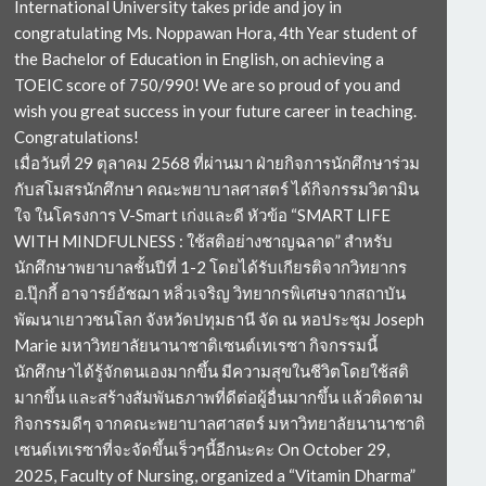
International University takes pride and joy in
congratulating Ms. Noppawan Hora, 4th Year student of
the Bachelor of Education in English, on achieving a
TOEIC score of 750/990! We are so proud of you and
wish you great success in your future career in teaching.
Congratulations!
เมื่อวันที่ 29 ตุลาคม 2568 ที่ผ่านมา ฝ่ายกิจการนักศึกษาร่วม
กับสโมสรนักศึกษา คณะพยาบาลศาสตร์ ได้กิจกรรมวิตามิน
ใจ ในโครงการ V-Smart เก่งและดี หัวข้อ “SMART LIFE
WITH MINDFULNESS : ใช้สติอย่างชาญฉลาด” สำหรับ
นักศึกษาพยาบาลชั้นปีที่ 1-2 โดยได้รับเกียรติจากวิทยากร
อ.ปุ๊กกี้ อาจารย์อัชฌา หลิ่วเจริญ วิทยากรพิเศษจากสถาบัน
พัฒนาเยาวชนโลก จังหวัดปทุมธานี จัด ณ หอประชุม Joseph
Marie มหาวิทยาลัยนานาชาติเซนต์เทเรซา กิจกรรมนี้
นักศึกษาได้รู้จักตนเองมากขึ้น มีความสุขในชีวิตโดยใช้สติ
มากขึ้น และสร้างสัมพันธภาพที่ดีต่อผู้อื่นมากขึ้น แล้วติดตาม
กิจกรรมดีๆ จากคณะพยาบาลศาสตร์ มหาวิทยาลัยนานาชาติ
เซนต์เทเรซาที่จะจัดขึ้นเร็วๆนี้อีกนะคะ On October 29,
2025, Faculty of Nursing, organized a “Vitamin Dharma”