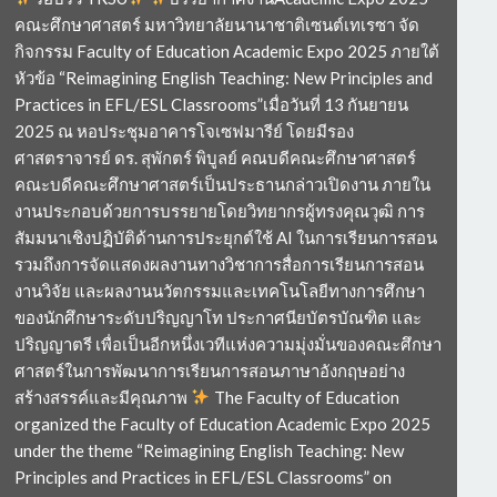
คณะศึกษาศาสตร์ มหาวิทยาลัยนานาชาติเซนต์เทเรซา จัด
กิจกรรม Faculty of Education Academic Expo 2025 ภายใต้
หัวข้อ “Reimagining English Teaching: New Principles and
Practices in EFL/ESL Classrooms”เมื่อวันที่ 13 กันยายน
2025 ณ หอประชุมอาคารโจเซฟมารีย์ โดยมีรอง
ศาสตราจารย์ ดร. สุพักตร์ พิบูลย์ คณบดีคณะศึกษาศาสตร์
คณะบดีคณะศึกษาศาสตร์เป็นประธานกล่าวเปิดงาน ภายใน
งานประกอบด้วยการบรรยายโดยวิทยากรผู้ทรงคุณวุฒิ การ
สัมมนาเชิงปฏิบัติด้านการประยุกต์ใช้ AI ในการเรียนการสอน
รวมถึงการจัดแสดงผลงานทางวิชาการสื่อการเรียนการสอน
งานวิจัย และผลงานนวัตกรรมและเทคโนโลยีทางการศึกษา
ของนักศึกษาระดับปริญญาโท ประกาศนียบัตรบัณฑิต และ
ปริญญาตรี เพื่อเป็นอีกหนึ่งเวทีแห่งความมุ่งมั่นของคณะศึกษา
ศาสตร์ในการพัฒนาการเรียนการสอนภาษาอังกฤษอย่าง
สร้างสรรค์และมีคุณภาพ
The Faculty of Education
organized the Faculty of Education Academic Expo 2025
under the theme “Reimagining English Teaching: New
Principles and Practices in EFL/ESL Classrooms” on