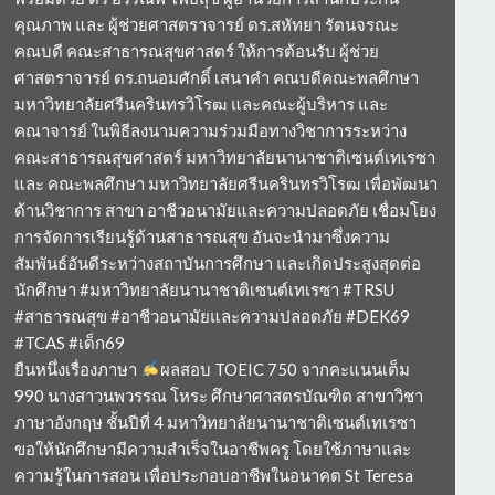
คุณภาพ และ ผู้ช่วยศาสตราจารย์ ดร.สหัทยา รัตนจรณะ
คณบดี คณะสาธารณสุขศาสตร์ ให้การต้อนรับ ผู้ช่วย
ศาสตราจารย์ ดร.ถนอมศักดิ์ เสนาคำ คณบดีคณะพลศึกษา
มหาวิทยาลัยศรีนครินทรวิโรฒ และคณะผู้บริหาร และ
คณาจารย์ ในพิธีลงนามความร่วมมือทางวิชาการระหว่าง
คณะสาธารณสุขศาสตร์ มหาวิทยาลัยนานาชาติเซนต์เทเรซา
และ คณะพลศึกษา มหาวิทยาลัยศรีนครินทรวิโรฒ เพื่อพัฒนา
ด้านวิชาการ สาขา อาชีวอนามัยและความปลอดภัย เชื่อมโยง
การจัดการเรียนรู้ด้านสาธารณสุข อันจะนำมาซึ่งความ
สัมพันธ์อันดีระหว่างสถาบันการศึกษา และเกิดประสูงสุดต่อ
นักศึกษา #มหาวิทยาลัยนานาชาติเซนต์เทเรซา #TRSU
#สาธารณสุข #อาชีวอนามัยและความปลอดภัย #DEK69
#TCAS #เด็ก69
ยืนหนึ่งเรื่องภาษา
ผลสอบ TOEIC 750 จากคะแนนเต็ม
990 นางสาวนพวรรณ โหระ ศึกษาศาสตรบัณฑิต สาขาวิชา
ภาษาอังกฤษ ชั้นปีที่ 4 มหาวิทยาลัยนานาชาติเซนต์เทเรซา
ขอให้นักศึกษามีความสำเร็จในอาชีพครู โดยใช้ภาษาและ
ความรู้ในการสอน เพื่อประกอบอาชีพในอนาคต St Teresa