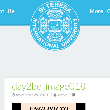
t Life
More
C
day2be_image018
November 25, 2021
|
admin |