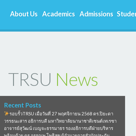
About Us
Academics
Admissions
Studen
TRSU
News
Recent Posts
รอบรั้วTRSU เมื่อวันที่ 27 พฤศจิกายน 2568 ดร.ปิยะดา
วรรธนะสาร อธิการบดี มหาวิทยาลัยนานาชาติเซนต์เทเรซา
อาจารย์สุวัฒน์ เบญจะธรรมาธร รองอธิการบดีฝ่ายบริหาร
พร้อมด้วย ดร อรรณพ โพธิสุข ผู้อำนวยการสำนักประกัน