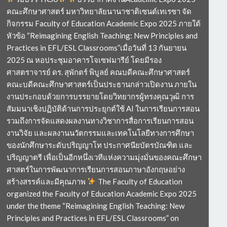
คณะศึกษาศาสตร์ มหาวิทยาลัยนานาชาติเซนต์เทเรซา จัด
กิจกรรม Faculty of Education Academic Expo 2025 ภายใต้
หัวข้อ “Reimagining English Teaching: New Principles and
Practices in EFL/ESL Classrooms”เมื่อวันที่ 13 กันยายน
2025 ณ หอประชุมอาคารโจเซฟมารีย์ โดยมีรอง
ศาสตราจารย์ ดร. สุพักตร์ พิบูลย์ คณบดีคณะศึกษาศาสตร์
คณะบดีคณะศึกษาศาสตร์เป็นประธานกล่าวเปิดงาน ภายใน
งานประกอบด้วยการบรรยายโดยวิทยากรผู้ทรงคุณวุฒิ การ
สัมมนาเชิงปฏิบัติด้านการประยุกต์ใช้ AI ในการเรียนการสอน
รวมถึงการจัดแสดงผลงานทางวิชาการสื่อการเรียนการสอน
งานวิจัย และผลงานนวัตกรรมและเทคโนโลยีทางการศึกษา
ของนักศึกษาระดับปริญญาโท ประกาศนียบัตรบัณฑิต และ
ปริญญาตรี เพื่อเป็นอีกหนึ่งเวทีแห่งความมุ่งมั่นของคณะศึกษา
ศาสตร์ในการพัฒนาการเรียนการสอนภาษาอังกฤษอย่าง
สร้างสรรค์และมีคุณภาพ
The Faculty of Education
organized the Faculty of Education Academic Expo 2025
under the theme “Reimagining English Teaching: New
Principles and Practices in EFL/ESL Classrooms” on