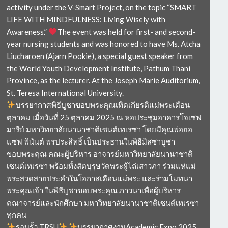
activity under the V-Smart Project, on the topic “SMART
LIFE WITH MINDFULNESS: Living Wisely with
Awareness.”
The event was held for first- and second-
year nursing students and was honored to have Ms. Atcha
Liucharoen (Ajarn Pookie), a special guest speaker from
the World Youth Development Institute, Pathum Thani
Province, as the lecturer. At the Joseph Marie Auditorium,
St. Teresa International University.
บรรยากาศพิธีบูชาขอบพระคุณเทิดเกียรติแม่พระเดือน
ตุลาคม เมื่อวันที่ 25 ตุลาคม 2025 ณ หอประชุมอาคารโจเซฟ
มารีย์ มหาวิทยาลัยนานาชาติเซนต์เทเรซา โดยมีคุณพ่อยอ
แซฟ พินันต์ พรประสิทธิ์ เป็นประธานในพิธีมิสซาบูชา
ขอบพระคุณ คณะผู้บริหาร อาจารย์มหาวิทยาลัยนานาชาติ
เซนต์เทเรซา พร้อมทั้งสัตบุรุษวัดพระผู้ไถ่เสาวภา ร่วมแห่แม่
พระสวดสายประคำในโอกาสเดือนแม่พระ และร่วมโมทนา
พระคุณเจ้า ในพิธีบูชาขอบพระคุณ ภาวนาเพื่อผู้บริหาร
คณาจารย์และนักศึกษา มหาวิทยาลัยนานาชาติเซนต์เทเรซา
ทุกคน
รอบรั้ว TRSU
บรรยากาศงานAcademic Expo 2025