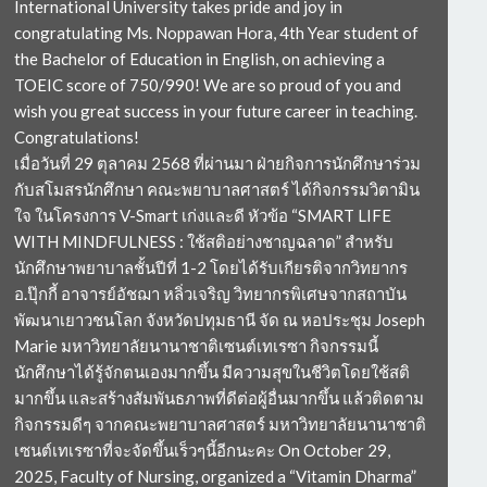
International University takes pride and joy in
congratulating Ms. Noppawan Hora, 4th Year student of
the Bachelor of Education in English, on achieving a
TOEIC score of 750/990! We are so proud of you and
wish you great success in your future career in teaching.
Congratulations!
เมื่อวันที่ 29 ตุลาคม 2568 ที่ผ่านมา ฝ่ายกิจการนักศึกษาร่วม
กับสโมสรนักศึกษา คณะพยาบาลศาสตร์ ได้กิจกรรมวิตามิน
ใจ ในโครงการ V-Smart เก่งและดี หัวข้อ “SMART LIFE
WITH MINDFULNESS : ใช้สติอย่างชาญฉลาด” สำหรับ
นักศึกษาพยาบาลชั้นปีที่ 1-2 โดยได้รับเกียรติจากวิทยากร
อ.ปุ๊กกี้ อาจารย์อัชฌา หลิ่วเจริญ วิทยากรพิเศษจากสถาบัน
พัฒนาเยาวชนโลก จังหวัดปทุมธานี จัด ณ หอประชุม Joseph
Marie มหาวิทยาลัยนานาชาติเซนต์เทเรซา กิจกรรมนี้
นักศึกษาได้รู้จักตนเองมากขึ้น มีความสุขในชีวิตโดยใช้สติ
มากขึ้น และสร้างสัมพันธภาพที่ดีต่อผู้อื่นมากขึ้น แล้วติดตาม
กิจกรรมดีๆ จากคณะพยาบาลศาสตร์ มหาวิทยาลัยนานาชาติ
เซนต์เทเรซาที่จะจัดขึ้นเร็วๆนี้อีกนะคะ On October 29,
2025, Faculty of Nursing, organized a “Vitamin Dharma”