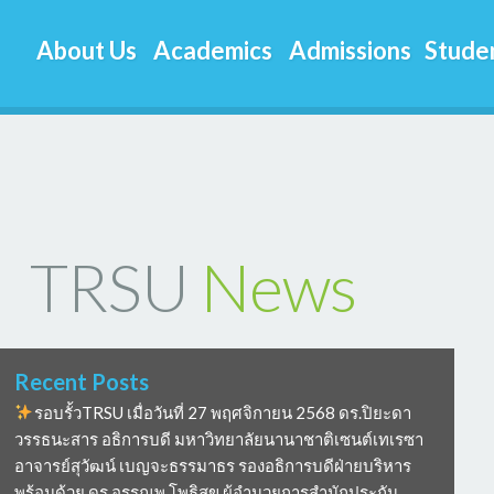
About Us
Academics
Admissions
Studen
TRSU
News
Recent Posts
รอบรั้วTRSU เมื่อวันที่ 27 พฤศจิกายน 2568 ดร.ปิยะดา
วรรธนะสาร อธิการบดี มหาวิทยาลัยนานาชาติเซนต์เทเรซา
อาจารย์สุวัฒน์ เบญจะธรรมาธร รองอธิการบดีฝ่ายบริหาร
พร้อมด้วย ดร อรรณพ โพธิสุข ผู้อำนวยการสำนักประกัน