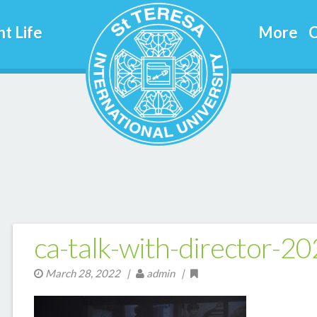
t Life
More
C
ca-talk-with-director-2
March 28, 2022
|
admin |