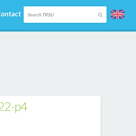
ontact
022-p4