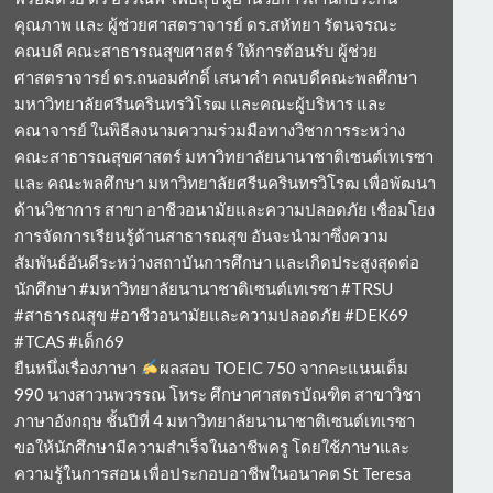
คุณภาพ และ ผู้ช่วยศาสตราจารย์ ดร.สหัทยา รัตนจรณะ
คณบดี คณะสาธารณสุขศาสตร์ ให้การต้อนรับ ผู้ช่วย
ศาสตราจารย์ ดร.ถนอมศักดิ์ เสนาคำ คณบดีคณะพลศึกษา
มหาวิทยาลัยศรีนครินทรวิโรฒ และคณะผู้บริหาร และ
คณาจารย์ ในพิธีลงนามความร่วมมือทางวิชาการระหว่าง
คณะสาธารณสุขศาสตร์ มหาวิทยาลัยนานาชาติเซนต์เทเรซา
และ คณะพลศึกษา มหาวิทยาลัยศรีนครินทรวิโรฒ เพื่อพัฒนา
ด้านวิชาการ สาขา อาชีวอนามัยและความปลอดภัย เชื่อมโยง
การจัดการเรียนรู้ด้านสาธารณสุข อันจะนำมาซึ่งความ
สัมพันธ์อันดีระหว่างสถาบันการศึกษา และเกิดประสูงสุดต่อ
นักศึกษา #มหาวิทยาลัยนานาชาติเซนต์เทเรซา #TRSU
#สาธารณสุข #อาชีวอนามัยและความปลอดภัย #DEK69
#TCAS #เด็ก69
ยืนหนึ่งเรื่องภาษา
ผลสอบ TOEIC 750 จากคะแนนเต็ม
990 นางสาวนพวรรณ โหระ ศึกษาศาสตรบัณฑิต สาขาวิชา
ภาษาอังกฤษ ชั้นปีที่ 4 มหาวิทยาลัยนานาชาติเซนต์เทเรซา
ขอให้นักศึกษามีความสำเร็จในอาชีพครู โดยใช้ภาษาและ
ความรู้ในการสอน เพื่อประกอบอาชีพในอนาคต St Teresa