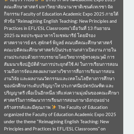
คณะศึกษาศาสตร์ มหาวิทยาลัยนานาชาติเซนต์เทเรซา จัด
กิจกรรม Faculty of Education Academic Expo 2025 ภายใต้
หัวข้อ “Reimagining English Teaching: New Principles and
Practices in EFL/ESL Classrooms”เมื่อวันที่ 13 กันยายน
2025 ณ หอประชุมอาคารโจเซฟมารีย์ โดยมีรอง
ศาสตราจารย์ ดร. สุพักตร์ พิบูลย์ คณบดีคณะศึกษาศาสตร์
คณะบดีคณะศึกษาศาสตร์เป็นประธานกล่าวเปิดงาน ภายใน
งานประกอบด้วยการบรรยายโดยวิทยากรผู้ทรงคุณวุฒิ การ
สัมมนาเชิงปฏิบัติด้านการประยุกต์ใช้ AI ในการเรียนการสอน
รวมถึงการจัดแสดงผลงานทางวิชาการสื่อการเรียนการสอน
งานวิจัย และผลงานนวัตกรรมและเทคโนโลยีทางการศึกษา
ของนักศึกษาระดับปริญญาโท ประกาศนียบัตรบัณฑิต และ
ปริญญาตรี เพื่อเป็นอีกหนึ่งเวทีแห่งความมุ่งมั่นของคณะศึกษา
ศาสตร์ในการพัฒนาการเรียนการสอนภาษาอังกฤษอย่าง
สร้างสรรค์และมีคุณภาพ
The Faculty of Education
organized the Faculty of Education Academic Expo 2025
under the theme “Reimagining English Teaching: New
Principles and Practices in EFL/ESL Classrooms” on