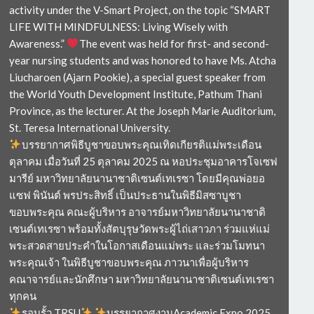
activity under the V-Smart Project, on the topic “SMART
LIFE WITH MINDFULNESS: Living Wisely with
Awareness.”
The event was held for first- and second-
year nursing students and was honored to have Ms. Atcha
Liucharoen (Ajarn Pookie), a special guest speaker from
the World Youth Development Institute, Pathum Thani
Province, as the lecturer. At the Joseph Marie Auditorium,
St. Teresa International University.
บรรยากาศพิธีบูชาขอบพระคุณเทิดเกียรติแม่พระเดือน
ตุลาคม เมื่อวันที่ 25 ตุลาคม 2025 ณ หอประชุมอาคารโจเซฟ
มารีย์ มหาวิทยาลัยนานาชาติเซนต์เทเรซา โดยมีคุณพ่อยอ
แซฟ พินันต์ พรประสิทธิ์ เป็นประธานในพิธีมิสซาบูชา
ขอบพระคุณ คณะผู้บริหาร อาจารย์มหาวิทยาลัยนานาชาติ
เซนต์เทเรซา พร้อมทั้งสัตบุรุษวัดพระผู้ไถ่เสาวภา ร่วมแห่แม่
พระสวดสายประคำในโอกาสเดือนแม่พระ และร่วมโมทนา
พระคุณเจ้า ในพิธีบูชาขอบพระคุณ ภาวนาเพื่อผู้บริหาร
คณาจารย์และนักศึกษา มหาวิทยาลัยนานาชาติเซนต์เทเรซา
ทุกคน
รอบรั้ว TRSU
บรรยากาศงานAcademic Expo 2025