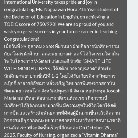
International University takes pride and joy in
congratulating Ms. Noppawan Hora, 4th Year student of
the Bachelor of Education in English, on achieving a
TOEIC score of 750/990! We are so proud of you and
wish you great success in your future career in teaching.
Congratulations!
เมื่อวันที่ 29 ตุลาคม 2568 ที่ผ่านมา ฝ่ายกิจการนักศึกษาร่วม
กับสโมสรนักศึกษา คณะพยาบาลศาสตร์ ได้กิจกรรมวิตามิน
ใจ ในโครงการ V-Smart เก่งและดี หัวข้อ “SMART LIFE
WITH MINDFULNESS : ใช้สติอย่างชาญฉลาด” สำหรับ
นักศึกษาพยาบาลชั้นปีที่ 1-2 โดยได้รับเกียรติจากวิทยากร
อ.ปุ๊กกี้ อาจารย์อัชฌา หลิ่วเจริญ วิทยากรพิเศษจากสถาบัน
พัฒนาเยาวชนโลก จังหวัดปทุมธานี จัด ณ หอประชุม Joseph
Marie มหาวิทยาลัยนานาชาติเซนต์เทเรซา กิจกรรมนี้
นักศึกษาได้รู้จักตนเองมากขึ้น มีความสุขในชีวิตโดยใช้สติ
มากขึ้น และสร้างสัมพันธภาพที่ดีต่อผู้อื่นมากขึ้น แล้วติดตาม
กิจกรรมดีๆ จากคณะพยาบาลศาสตร์ มหาวิทยาลัยนานาชาติ
เซนต์เทเรซาที่จะจัดขึ้นเร็วๆนี้อีกนะคะ On October 29,
2025, Faculty of Nursing, organized a “Vitamin Dharma”