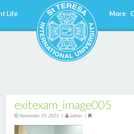
t Life
More
C
exitexam_image005
November 25, 2021
|
admin |