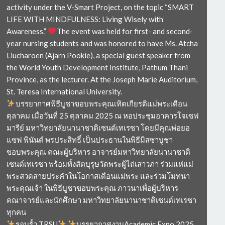
activity under the V-Smart Project, on the topic “SMART
LIFE WITH MINDFULNESS: Living Wisely with
Awareness.”
The event was held for first- and second-
year nursing students and was honored to have Ms. Atcha
Liucharoen (Ajarn Pookie), a special guest speaker from
the World Youth Development Institute, Pathum Thani
Province, as the lecturer. At the Joseph Marie Auditorium,
St. Teresa International University.
บรรยากาศพิธีบูชาขอบพระคุณเทิดเกียรติแม่พระเดือน
ตุลาคม เมื่อวันที่ 25 ตุลาคม 2025 ณ หอประชุมอาคารโจเซฟ
มารีย์ มหาวิทยาลัยนานาชาติเซนต์เทเรซา โดยมีคุณพ่อยอ
แซฟ พินันต์ พรประสิทธิ์ เป็นประธานในพิธีมิสซาบูชา
ขอบพระคุณ คณะผู้บริหาร อาจารย์มหาวิทยาลัยนานาชาติ
เซนต์เทเรซา พร้อมทั้งสัตบุรุษวัดพระผู้ไถ่เสาวภา ร่วมแห่แม่
พระสวดสายประคำในโอกาสเดือนแม่พระ และร่วมโมทนา
พระคุณเจ้า ในพิธีบูชาขอบพระคุณ ภาวนาเพื่อผู้บริหาร
คณาจารย์และนักศึกษา มหาวิทยาลัยนานาชาติเซนต์เทเรซา
ทุกคน
รอบรั้ว TRSU
บรรยากาศงานAcademic Expo 2025