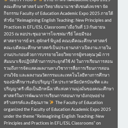
คณะศึกษาศาสตร์ มหาวิทยาลัยนานาชาติเซนต์เทเรซา จัด
กิจกรรม Faculty of Education Academic Expo 2025 ภายใต้
หัวข้อ “Reimagining English Teaching: New Principles and
Practices in EFL/ESL Classrooms”เมื่อวันที่ 13 กันยายน
2025 ณ หอประชุมอาคารโจเซฟมารีย์ โดยมีรอง
ศาสตราจารย์ ดร. สุพักตร์ พิบูลย์ คณบดีคณะศึกษาศาสตร์
คณะบดีคณะศึกษาศาสตร์เป็นประธานกล่าวเปิดงาน ภายใน
งานประกอบด้วยการบรรยายโดยวิทยากรผู้ทรงคุณวุฒิ การ
สัมมนาเชิงปฏิบัติด้านการประยุกต์ใช้ AI ในการเรียนการสอน
รวมถึงการจัดแสดงผลงานทางวิชาการสื่อการเรียนการสอน
งานวิจัย และผลงานนวัตกรรมและเทคโนโลยีทางการศึกษา
ของนักศึกษาระดับปริญญาโท ประกาศนียบัตรบัณฑิต และ
ปริญญาตรี เพื่อเป็นอีกหนึ่งเวทีแห่งความมุ่งมั่นของคณะศึกษา
ศาสตร์ในการพัฒนาการเรียนการสอนภาษาอังกฤษอย่าง
สร้างสรรค์และมีคุณภาพ
The Faculty of Education
organized the Faculty of Education Academic Expo 2025
under the theme “Reimagining English Teaching: New
Principles and Practices in EFL/ESL Classrooms” on