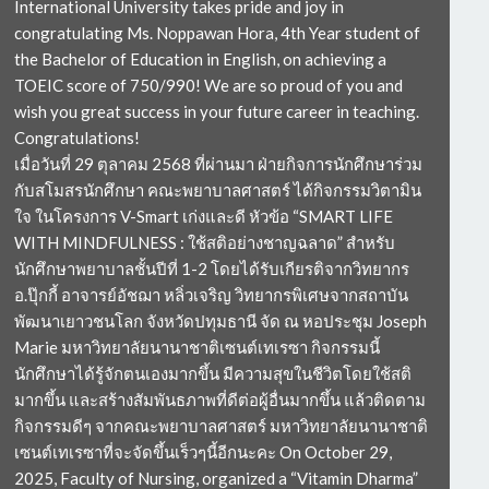
International University takes pride and joy in
congratulating Ms. Noppawan Hora, 4th Year student of
the Bachelor of Education in English, on achieving a
TOEIC score of 750/990! We are so proud of you and
wish you great success in your future career in teaching.
Congratulations!
เมื่อวันที่ 29 ตุลาคม 2568 ที่ผ่านมา ฝ่ายกิจการนักศึกษาร่วม
กับสโมสรนักศึกษา คณะพยาบาลศาสตร์ ได้กิจกรรมวิตามิน
ใจ ในโครงการ V-Smart เก่งและดี หัวข้อ “SMART LIFE
WITH MINDFULNESS : ใช้สติอย่างชาญฉลาด” สำหรับ
นักศึกษาพยาบาลชั้นปีที่ 1-2 โดยได้รับเกียรติจากวิทยากร
อ.ปุ๊กกี้ อาจารย์อัชฌา หลิ่วเจริญ วิทยากรพิเศษจากสถาบัน
พัฒนาเยาวชนโลก จังหวัดปทุมธานี จัด ณ หอประชุม Joseph
Marie มหาวิทยาลัยนานาชาติเซนต์เทเรซา กิจกรรมนี้
นักศึกษาได้รู้จักตนเองมากขึ้น มีความสุขในชีวิตโดยใช้สติ
มากขึ้น และสร้างสัมพันธภาพที่ดีต่อผู้อื่นมากขึ้น แล้วติดตาม
กิจกรรมดีๆ จากคณะพยาบาลศาสตร์ มหาวิทยาลัยนานาชาติ
เซนต์เทเรซาที่จะจัดขึ้นเร็วๆนี้อีกนะคะ On October 29,
2025, Faculty of Nursing, organized a “Vitamin Dharma”