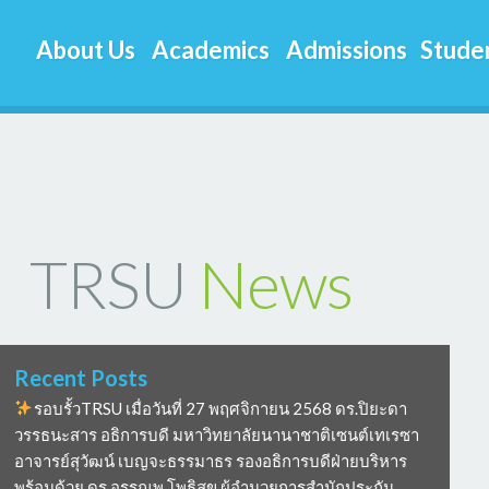
About Us
Academics
Admissions
Studen
TRSU
News
Recent Posts
รอบรั้วTRSU เมื่อวันที่ 27 พฤศจิกายน 2568 ดร.ปิยะดา
วรรธนะสาร อธิการบดี มหาวิทยาลัยนานาชาติเซนต์เทเรซา
อาจารย์สุวัฒน์ เบญจะธรรมาธร รองอธิการบดีฝ่ายบริหาร
พร้อมด้วย ดร อรรณพ โพธิสุข ผู้อำนวยการสำนักประกัน