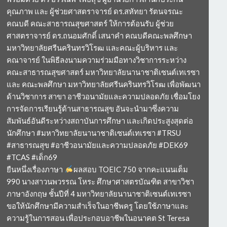
คุณภาพ และ ผู้ช่วยศาสตราจารย์ ดร.สหัทยา รัตนจรณะ
คณบดี คณะสาธารณสุขศาสตร์ ให้การต้อนรับ ผู้ช่วย
ศาสตราจารย์ ดร.ถนอมศักดิ์ เสนาคำ คณบดีคณะพลศึกษา
มหาวิทยาลัยศรีนครินทรวิโรฒ และคณะผู้บริหาร และ
คณาจารย์ ในพิธีลงนามความร่วมมือทางวิชาการระหว่าง
คณะสาธารณสุขศาสตร์ มหาวิทยาลัยนานาชาติเซนต์เทเรซา
และ คณะพลศึกษา มหาวิทยาลัยศรีนครินทรวิโรฒ เพื่อพัฒนา
ด้านวิชาการ สาขา อาชีวอนามัยและความปลอดภัย เชื่อมโยง
การจัดการเรียนรู้ด้านสาธารณสุข อันจะนำมาซึ่งความ
สัมพันธ์อันดีระหว่างสถาบันการศึกษา และเกิดประสูงสุดต่อ
นักศึกษา #มหาวิทยาลัยนานาชาติเซนต์เทเรซา #TRSU
#สาธารณสุข #อาชีวอนามัยและความปลอดภัย #DEK69
#TCAS #เด็ก69
ยืนหนึ่งเรื่องภาษา
ผลสอบ TOEIC 750 จากคะแนนเต็ม
990 นางสาวนพวรรณ โหระ ศึกษาศาสตรบัณฑิต สาขาวิชา
ภาษาอังกฤษ ชั้นปีที่ 4 มหาวิทยาลัยนานาชาติเซนต์เทเรซา
ขอให้นักศึกษามีความสำเร็จในอาชีพครู โดยใช้ภาษาและ
ความรู้ในการสอน เพื่อประกอบอาชีพในอนาคต St Teresa