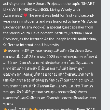
activity under the V-Smart Project, on the topic “SMART
LIFE WITH MINDFULNESS: Living Wisely with
Awareness.”
The event was held for first- and second-
year nursing students and was honored to have Ms. Atcha
Liucharoen (Ajarn Pookie), a special guest speaker from
the World Youth Development Institute, Pathum Thani
Province, as the lecturer. At the Joseph Marie Auditorium,
St. Teresa International University.
บรรยากาศพิธีบูชาขอบพระคุณเทิดเกียรติแม่พระเดือน
ตุลาคม เมื่อวันที่ 25 ตุลาคม 2025 ณ หอประชุมอาคารโจเซฟ
มารีย์ มหาวิทยาลัยนานาชาติเซนต์เทเรซา โดยมีคุณพ่อยอ
แซฟ พินันต์ พรประสิทธิ์ เป็นประธานในพิธีมิสซาบูชา
ขอบพระคุณ คณะผู้บริหาร อาจารย์มหาวิทยาลัยนานาชาติ
เซนต์เทเรซา พร้อมทั้งสัตบุรุษวัดพระผู้ไถ่เสาวภา ร่วมแห่แม่
พระสวดสายประคำในโอกาสเดือนแม่พระ และร่วมโมทนา
พระคุณเจ้า ในพิธีบูชาขอบพระคุณ ภาวนาเพื่อผู้บริหาร
คณาจารย์และนักศึกษา มหาวิทยาลัยนานาชาติเซนต์เทเรซา
ทุกคน
รอบรั้ว TRSU
บรรยากาศงานAcademic Expo 2025