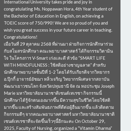
International University takes pride and joy in
congratulating Ms. Noppawan Hora, 4th Year student of
the Bachelor of Education in English, on achieving a
TOEIC score of 750/990! We are so proud of you and
wish you great success in your future career in teaching.
Congratulations!
เมื่อวันที่ 29 ตุลาคม 2568 ที่ผ่านมา ฝ่ายกิจการนักศึกษาร่วม
กับสโมสรนักศึกษา คณะพยาบาลศาสตร์ ได้กิจกรรมวิตามิน
ใจ ในโครงการ V-Smart เก่งและดี หัวข้อ “SMART LIFE
WITH MINDFULNESS : ใช้สติอย่างชาญฉลาด” สำหรับ
นักศึกษาพยาบาลชั้นปีที่ 1-2 โดยได้รับเกียรติจากวิทยากร
อ.ปุ๊กกี้ อาจารย์อัชฌา หลิ่วเจริญ วิทยากรพิเศษจากสถาบัน
พัฒนาเยาวชนโลก จังหวัดปทุมธานี จัด ณ หอประชุม Joseph
Marie มหาวิทยาลัยนานาชาติเซนต์เทเรซา กิจกรรมนี้
นักศึกษาได้รู้จักตนเองมากขึ้น มีความสุขในชีวิตโดยใช้สติ
มากขึ้น และสร้างสัมพันธภาพที่ดีต่อผู้อื่นมากขึ้น แล้วติดตาม
กิจกรรมดีๆ จากคณะพยาบาลศาสตร์ มหาวิทยาลัยนานาชาติ
เซนต์เทเรซาที่จะจัดขึ้นเร็วๆนี้อีกนะคะ On October 29,
2025, Faculty of Nursing, organized a “Vitamin Dharma”