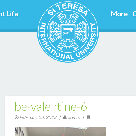
t Life
More
C
be-valentine-6
February 23, 2022
|
admin |