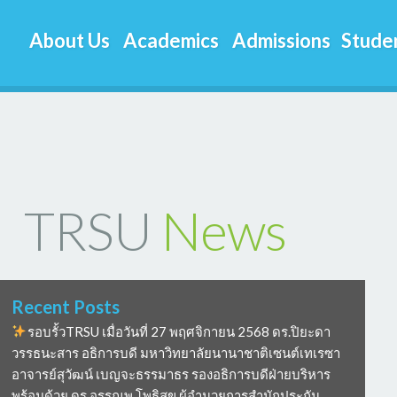
About Us
Academics
Admissions
Studen
TRSU
News
Recent Posts
รอบรั้วTRSU เมื่อวันที่ 27 พฤศจิกายน 2568 ดร.ปิยะดา
วรรธนะสาร อธิการบดี มหาวิทยาลัยนานาชาติเซนต์เทเรซา
อาจารย์สุวัฒน์ เบญจะธรรมาธร รองอธิการบดีฝ่ายบริหาร
พร้อมด้วย ดร อรรณพ โพธิสุข ผู้อำนวยการสำนักประกัน