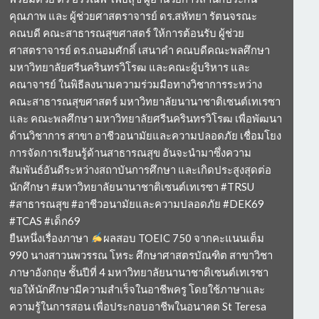
คุณภาพ และ ผู้ช่วยศาสตราจารย์ ดร.สหัทยา รัตนจรณะ
คณบดี คณะสาธารณสุขศาสตร์ ให้การต้อนรับ ผู้ช่วย
ศาสตราจารย์ ดร.ถนอมศักดิ์ เสนาคำ คณบดีคณะพลศึกษา
มหาวิทยาลัยศรีนครินทรวิโรฒ และคณะผู้บริหาร และ
คณาจารย์ ในพิธีลงนามความร่วมมือทางวิชาการระหว่าง
คณะสาธารณสุขศาสตร์ มหาวิทยาลัยนานาชาติเซนต์เทเรซา
และ คณะพลศึกษา มหาวิทยาลัยศรีนครินทรวิโรฒ เพื่อพัฒนา
ด้านวิชาการ สาขา อาชีวอนามัยและความปลอดภัย เชื่อมโยง
การจัดการเรียนรู้ด้านสาธารณสุข อันจะนำมาซึ่งความ
สัมพันธ์อันดีระหว่างสถาบันการศึกษา และเกิดประสูงสุดต่อ
นักศึกษา #มหาวิทยาลัยนานาชาติเซนต์เทเรซา #TRSU
#สาธารณสุข #อาชีวอนามัยและความปลอดภัย #DEK69
#TCAS #เด็ก69
ยืนหนึ่งเรื่องภาษา
ผลสอบ TOEIC 750 จากคะแนนเต็ม
990 นางสาวนพวรรณ โหระ ศึกษาศาสตรบัณฑิต สาขาวิชา
ภาษาอังกฤษ ชั้นปีที่ 4 มหาวิทยาลัยนานาชาติเซนต์เทเรซา
ขอให้นักศึกษามีความสำเร็จในอาชีพครู โดยใช้ภาษาและ
ความรู้ในการสอน เพื่อประกอบอาชีพในอนาคต St Teresa