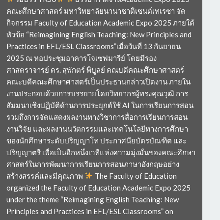
คณะศึกษาศาสตร์ มหาวิทยาลัยนานาชาติเซนต์เทเรซา จัด
กิจกรรม Faculty of Education Academic Expo 2025 ภายใต้
หัวข้อ “Reimagining English Teaching: New Principles and
Practices in EFL/ESL Classrooms”เมื่อวันที่ 13 กันยายน
2025 ณ หอประชุมอาคารโจเซฟมารีย์ โดยมีรอง
ศาสตราจารย์ ดร. สุพักตร์ พิบูลย์ คณบดีคณะศึกษาศาสตร์
คณะบดีคณะศึกษาศาสตร์เป็นประธานกล่าวเปิดงาน ภายใน
งานประกอบด้วยการบรรยายโดยวิทยากรผู้ทรงคุณวุฒิ การ
สัมมนาเชิงปฏิบัติด้านการประยุกต์ใช้ AI ในการเรียนการสอน
รวมถึงการจัดแสดงผลงานทางวิชาการสื่อการเรียนการสอน
งานวิจัย และผลงานนวัตกรรมและเทคโนโลยีทางการศึกษา
ของนักศึกษาระดับปริญญาโท ประกาศนียบัตรบัณฑิต และ
ปริญญาตรี เพื่อเป็นอีกหนึ่งเวทีแห่งความมุ่งมั่นของคณะศึกษา
ศาสตร์ในการพัฒนาการเรียนการสอนภาษาอังกฤษอย่าง
สร้างสรรค์และมีคุณภาพ
The Faculty of Education
organized the Faculty of Education Academic Expo 2025
under the theme “Reimagining English Teaching: New
Principles and Practices in EFL/ESL Classrooms” on