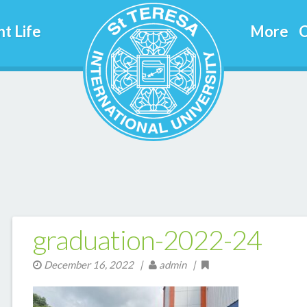
t Life
More
C
graduation-2022-24
December 16, 2022
|
admin |