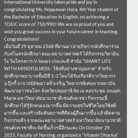
International University takes pride and joy in
congratulating Ms. Noppawan Hora, 4th Year student of
the Bachelor of Education in English, on achieving a
TOEIC score of 750/990! We are so proud of you and
wish you great success in your future career in teaching.
Congratulations!
เมื่อวันที่ 29 ตุลาคม 2568 ที่ผ่านมา ฝ่ายกิจการนักศึกษาร่วม
กับสโมสรนักศึกษา คณะพยาบาลศาสตร์ ได้กิจกรรมวิตามิน
ใจ ในโครงการ V-Smart เก่งและดี หัวข้อ “SMART LIFE
WITH MINDFULNESS : ใช้สติอย่างชาญฉลาด” สำหรับ
นักศึกษาพยาบาลชั้นปีที่ 1-2 โดยได้รับเกียรติจากวิทยากร
อ.ปุ๊กกี้ อาจารย์อัชฌา หลิ่วเจริญ วิทยากรพิเศษจากสถาบัน
พัฒนาเยาวชนโลก จังหวัดปทุมธานี จัด ณ หอประชุม Joseph
Marie มหาวิทยาลัยนานาชาติเซนต์เทเรซา กิจกรรมนี้
นักศึกษาได้รู้จักตนเองมากขึ้น มีความสุขในชีวิตโดยใช้สติ
มากขึ้น และสร้างสัมพันธภาพที่ดีต่อผู้อื่นมากขึ้น แล้วติดตาม
กิจกรรมดีๆ จากคณะพยาบาลศาสตร์ มหาวิทยาลัยนานาชาติ
เซนต์เทเรซาที่จะจัดขึ้นเร็วๆนี้อีกนะคะ On October 29,
2025, Faculty of Nursing, organized a “Vitamin Dharma”