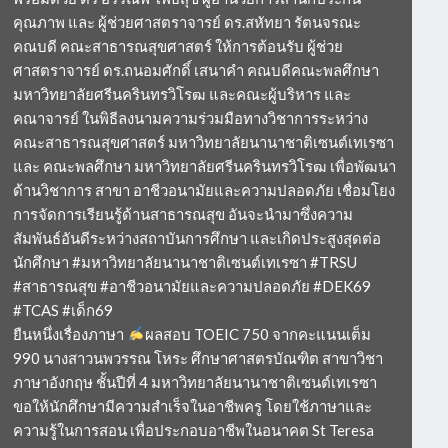
คุณภาพ และ ผู้ช่วยศาสตราจารย์ ดร.สหัทยา รัตนจรณะ
คณบดี คณะสาธารณสุขศาสตร์ ให้การต้อนรับ ผู้ช่วย
ศาสตราจารย์ ดร.ถนอมศักดิ์ เสนาคำ คณบดีคณะพลศึกษา
มหาวิทยาลัยศรีนครินทรวิโรฒ และคณะผู้บริหาร และ
คณาจารย์ ในพิธีลงนามความร่วมมือทางวิชาการระหว่าง
คณะสาธารณสุขศาสตร์ มหาวิทยาลัยนานาชาติเซนต์เทเรซา
และ คณะพลศึกษา มหาวิทยาลัยศรีนครินทรวิโรฒ เพื่อพัฒนา
ด้านวิชาการ สาขา อาชีวอนามัยและความปลอดภัย เชื่อมโยง
การจัดการเรียนรู้ด้านสาธารณสุข อันจะนำมาซึ่งความ
สัมพันธ์อันดีระหว่างสถาบันการศึกษา และเกิดประสูงสุดต่อ
นักศึกษา #มหาวิทยาลัยนานาชาติเซนต์เทเรซา #TRSU
#สาธารณสุข #อาชีวอนามัยและความปลอดภัย #DEK69
#TCAS #เด็ก69
ยืนหนึ่งเรื่องภาษา
ผลสอบ TOEIC 750 จากคะแนนเต็ม
990 นางสาวนพวรรณ โหระ ศึกษาศาสตรบัณฑิต สาขาวิชา
ภาษาอังกฤษ ชั้นปีที่ 4 มหาวิทยาลัยนานาชาติเซนต์เทเรซา
ขอให้นักศึกษามีความสำเร็จในอาชีพครู โดยใช้ภาษาและ
ความรู้ในการสอน เพื่อประกอบอาชีพในอนาคต St Teresa