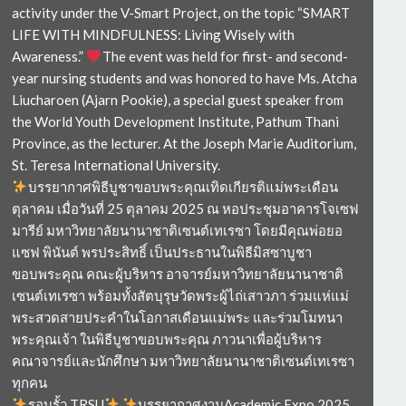
activity under the V-Smart Project, on the topic “SMART
LIFE WITH MINDFULNESS: Living Wisely with
Awareness.”
The event was held for first- and second-
year nursing students and was honored to have Ms. Atcha
Liucharoen (Ajarn Pookie), a special guest speaker from
the World Youth Development Institute, Pathum Thani
Province, as the lecturer. At the Joseph Marie Auditorium,
St. Teresa International University.
บรรยากาศพิธีบูชาขอบพระคุณเทิดเกียรติแม่พระเดือน
ตุลาคม เมื่อวันที่ 25 ตุลาคม 2025 ณ หอประชุมอาคารโจเซฟ
มารีย์ มหาวิทยาลัยนานาชาติเซนต์เทเรซา โดยมีคุณพ่อยอ
แซฟ พินันต์ พรประสิทธิ์ เป็นประธานในพิธีมิสซาบูชา
ขอบพระคุณ คณะผู้บริหาร อาจารย์มหาวิทยาลัยนานาชาติ
เซนต์เทเรซา พร้อมทั้งสัตบุรุษวัดพระผู้ไถ่เสาวภา ร่วมแห่แม่
พระสวดสายประคำในโอกาสเดือนแม่พระ และร่วมโมทนา
พระคุณเจ้า ในพิธีบูชาขอบพระคุณ ภาวนาเพื่อผู้บริหาร
คณาจารย์และนักศึกษา มหาวิทยาลัยนานาชาติเซนต์เทเรซา
ทุกคน
รอบรั้ว TRSU
บรรยากาศงานAcademic Expo 2025