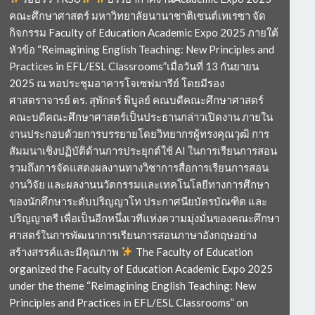
คณะศึกษาศาสตร์ มหาวิทยาลัยนานาชาติเซนต์เทเรซา จัด
กิจกรรม Faculty of Education Academic Expo 2025 ภายใต้
หัวข้อ “Reimagining English Teaching: New Principles and
Practices in EFL/ESL Classrooms”เมื่อวันที่ 13 กันยายน
2025 ณ หอประชุมอาคารโจเซฟมารีย์ โดยมีรอง
ศาสตราจารย์ ดร. สุพักตร์ พิบูลย์ คณบดีคณะศึกษาศาสตร์
คณะบดีคณะศึกษาศาสตร์เป็นประธานกล่าวเปิดงาน ภายใน
งานประกอบด้วยการบรรยายโดยวิทยากรผู้ทรงคุณวุฒิ การ
สัมมนาเชิงปฏิบัติด้านการประยุกต์ใช้ AI ในการเรียนการสอน
รวมถึงการจัดแสดงผลงานทางวิชาการสื่อการเรียนการสอน
งานวิจัย และผลงานนวัตกรรมและเทคโนโลยีทางการศึกษา
ของนักศึกษาระดับปริญญาโท ประกาศนียบัตรบัณฑิต และ
ปริญญาตรี เพื่อเป็นอีกหนึ่งเวทีแห่งความมุ่งมั่นของคณะศึกษา
ศาสตร์ในการพัฒนาการเรียนการสอนภาษาอังกฤษอย่าง
สร้างสรรค์และมีคุณภาพ
The Faculty of Education
organized the Faculty of Education Academic Expo 2025
under the theme “Reimagining English Teaching: New
Principles and Practices in EFL/ESL Classrooms” on