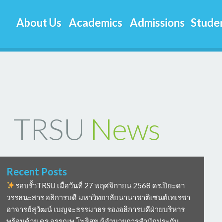
About Us
Academics
Admissions
Studen
TRSU
News
Recent Posts
รอบรั้วTRSU เมื่อวันที่ 27 พฤศจิกายน 2568 ดร.ปิยะดา
วรรธนะสาร อธิการบดี มหาวิทยาลัยนานาชาติเซนต์เทเรซา
อาจารย์สุวัฒน์ เบญจะธรรมาธร รองอธิการบดีฝ่ายบริหาร
พร้อมด้วย ดร อรรณพ โพธิสุข ผู้อำนวยการสำนักประกัน