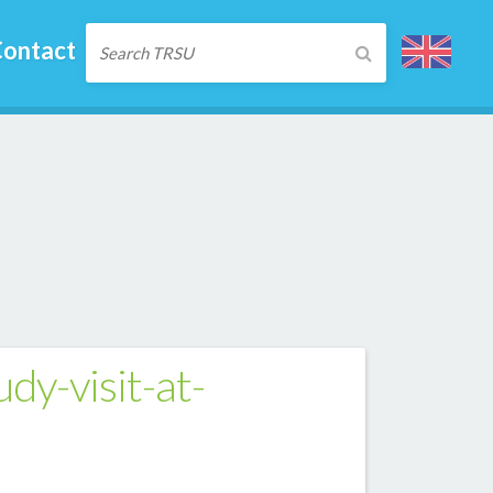
ontact
dy-visit-at-