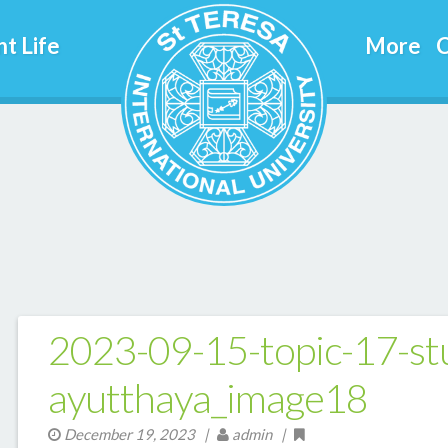
t Life
More
C
2023-09-15-topic-17-stu
ayutthaya_image18
December 19, 2023
|
admin |