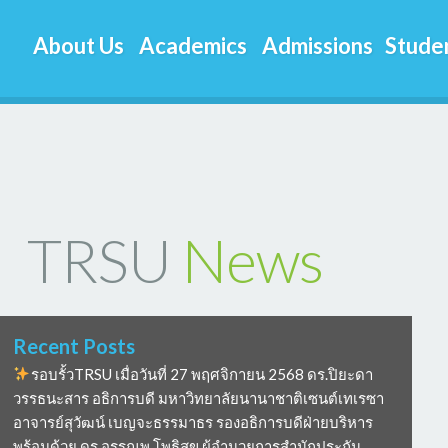
About Us
Academics
Admissions
Studen
TRSU
News
Recent Posts
รอบรั้วTRSU เมื่อวันที่ 27 พฤศจิกายน 2568 ดร.ปิยะดา
วรรธนะสาร อธิการบดี มหาวิทยาลัยนานาชาติเซนต์เทเรซา
อาจารย์สุวัฒน์ เบญจะธรรมาธร รองอธิการบดีฝ่ายบริหาร
พร้อมด้วย ดร อรรณพ โพธิสุข ผู้อำนวยการสำนักประกัน