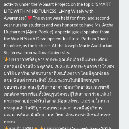
activity under the V-Smart Project, on the topic “SMART
LIFE WITH MINDFULNESS: Living Wisely with
Awareness.”
The event was held for first- and second-
year nursing students and was honored to have Ms. Atcha
Liucharoen (Ajarn Pookie), a special guest speaker from
the World Youth Development Institute, Pathum Thani
Province, as the lecturer. At the Joseph Marie Auditorium,
St. Teresa International University.
บรรยากาศพิธีบูชาขอบพระคุณเทิดเกียรติแม่พระเดือน
ตุลาคม เมื่อวันที่ 25 ตุลาคม 2025 ณ หอประชุมอาคารโจเซฟ
มารีย์ มหาวิทยาลัยนานาชาติเซนต์เทเรซา โดยมีคุณพ่อยอ
แซฟ พินันต์ พรประสิทธิ์ เป็นประธานในพิธีมิสซาบูชา
ขอบพระคุณ คณะผู้บริหาร อาจารย์มหาวิทยาลัยนานาชาติ
เซนต์เทเรซา พร้อมทั้งสัตบุรุษวัดพระผู้ไถ่เสาวภา ร่วมแห่แม่
พระสวดสายประคำในโอกาสเดือนแม่พระ และร่วมโมทนา
พระคุณเจ้า ในพิธีบูชาขอบพระคุณ ภาวนาเพื่อผู้บริหาร
คณาจารย์และนักศึกษา มหาวิทยาลัยนานาชาติเซนต์เทเรซา
ทุกคน
รอบรั้ว TRSU
บรรยากาศงานAcademic Expo 2025