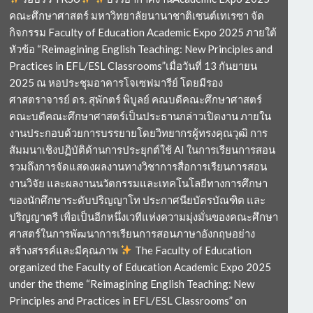
คณะศึกษาศาสตร์ มหาวิทยาลัยนานาชาติเซนต์เทเรซา จัด
กิจกรรม Faculty of Education Academic Expo 2025 ภายใต้
หัวข้อ “Reimagining English Teaching: New Principles and
Practices in EFL/ESL Classrooms”เมื่อวันที่ 13 กันยายน
2025 ณ หอประชุมอาคารโจเซฟมารีย์ โดยมีรอง
ศาสตราจารย์ ดร. สุพักตร์ พิบูลย์ คณบดีคณะศึกษาศาสตร์
คณะบดีคณะศึกษาศาสตร์เป็นประธานกล่าวเปิดงาน ภายใน
งานประกอบด้วยการบรรยายโดยวิทยากรผู้ทรงคุณวุฒิ การ
สัมมนาเชิงปฏิบัติด้านการประยุกต์ใช้ AI ในการเรียนการสอน
รวมถึงการจัดแสดงผลงานทางวิชาการสื่อการเรียนการสอน
งานวิจัย และผลงานนวัตกรรมและเทคโนโลยีทางการศึกษา
ของนักศึกษาระดับปริญญาโท ประกาศนียบัตรบัณฑิต และ
ปริญญาตรี เพื่อเป็นอีกหนึ่งเวทีแห่งความมุ่งมั่นของคณะศึกษา
ศาสตร์ในการพัฒนาการเรียนการสอนภาษาอังกฤษอย่าง
สร้างสรรค์และมีคุณภาพ
The Faculty of Education
organized the Faculty of Education Academic Expo 2025
under the theme “Reimagining English Teaching: New
Principles and Practices in EFL/ESL Classrooms” on