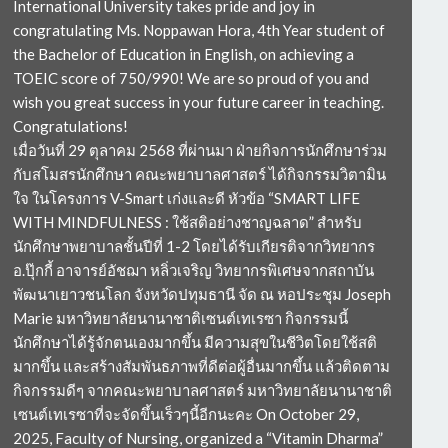
International University takes pride and joy in
congratulating Ms. Noppawan Hora, 4th Year student of
the Bachelor of Education in English, on achieving a
TOEIC score of 750/990! We are so proud of you and
wish you great success in your future career in teaching.
Congratulations!
เมื่อวันที่ 29 ตุลาคม 2568 ที่ผ่านมา ฝ่ายกิจการนักศึกษาร่วม
กับสโมสรนักศึกษา คณะพยาบาลศาสตร์ ได้กิจกรรมวิตามิน
ใจ ในโครงการ V-Smart เก่งและดี หัวข้อ “SMART LIFE
WITH MINDFULNESS : ใช้สติอย่างชาญฉลาด” สำหรับ
นักศึกษาพยาบาลชั้นปีที่ 1-2 โดยได้รับเกียรติจากวิทยากร
อ.ปุ๊กกี้ อาจารย์อัชฌา หลิ่วเจริญ วิทยากรพิเศษจากสถาบัน
พัฒนาเยาวชนโลก จังหวัดปทุมธานี จัด ณ หอประชุม Joseph
Marie มหาวิทยาลัยนานาชาติเซนต์เทเรซา กิจกรรมนี้
นักศึกษาได้รู้จักตนเองมากขึ้น มีความสุขในชีวิตโดยใช้สติ
มากขึ้น และสร้างสัมพันธภาพที่ดีต่อผู้อื่นมากขึ้น แล้วติดตาม
กิจกรรมดีๆ จากคณะพยาบาลศาสตร์ มหาวิทยาลัยนานาชาติ
เซนต์เทเรซาที่จะจัดขึ้นเร็วๆนี้อีกนะคะ On October 29,
2025, Faculty of Nursing, organized a “Vitamin Dharma”