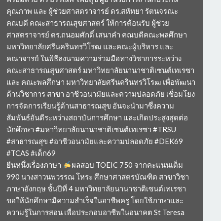
คุณภาพ และ ผู้ช่วยศาสตราจารย์ ดร.สหัทยา รัตนจรณะ
คณบดี คณะสาธารณสุขศาสตร์ ให้การต้อนรับ ผู้ช่วย
ศาสตราจารย์ ดร.ถนอมศักดิ์ เสนาคำ คณบดีคณะพลศึกษา
มหาวิทยาลัยศรีนครินทรวิโรฒ และคณะผู้บริหาร และ
คณาจารย์ ในพิธีลงนามความร่วมมือทางวิชาการระหว่าง
คณะสาธารณสุขศาสตร์ มหาวิทยาลัยนานาชาติเซนต์เทเรซา
และ คณะพลศึกษา มหาวิทยาลัยศรีนครินทรวิโรฒ เพื่อพัฒนา
ด้านวิชาการ สาขา อาชีวอนามัยและความปลอดภัย เชื่อมโยง
การจัดการเรียนรู้ด้านสาธารณสุข อันจะนำมาซึ่งความ
สัมพันธ์อันดีระหว่างสถาบันการศึกษา และเกิดประสูงสุดต่อ
นักศึกษา #มหาวิทยาลัยนานาชาติเซนต์เทเรซา #TRSU
#สาธารณสุข #อาชีวอนามัยและความปลอดภัย #DEK69
#TCAS #เด็ก69
ยืนหนึ่งเรื่องภาษา
ผลสอบ TOEIC 750 จากคะแนนเต็ม
990 นางสาวนพวรรณ โหระ ศึกษาศาสตรบัณฑิต สาขาวิชา
ภาษาอังกฤษ ชั้นปีที่ 4 มหาวิทยาลัยนานาชาติเซนต์เทเรซา
ขอให้นักศึกษามีความสำเร็จในอาชีพครู โดยใช้ภาษาและ
ความรู้ในการสอน เพื่อประกอบอาชีพในอนาคต St Teresa