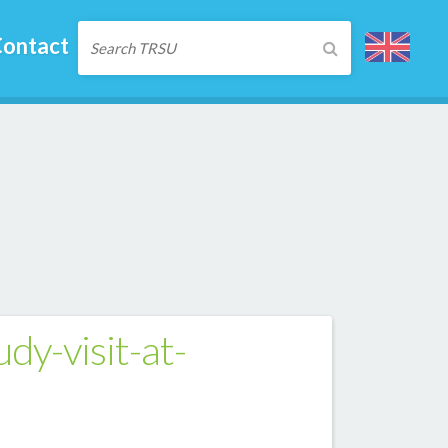
ontact
dy-visit-at-