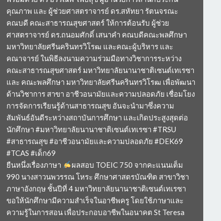
คุณภาพ และ ผู้ช่วยศาสตราจารย์ ดร.สหัทยา รัตนจรณะ
คณบดี คณะสาธารณสุขศาสตร์ ให้การต้อนรับ ผู้ช่วย
ศาสตราจารย์ ดร.ถนอมศักดิ์ เสนาคำ คณบดีคณะพลศึกษา
มหาวิทยาลัยศรีนครินทรวิโรฒ และคณะผู้บริหาร และ
คณาจารย์ ในพิธีลงนามความร่วมมือทางวิชาการระหว่าง
คณะสาธารณสุขศาสตร์ มหาวิทยาลัยนานาชาติเซนต์เทเรซา
และ คณะพลศึกษา มหาวิทยาลัยศรีนครินทรวิโรฒ เพื่อพัฒนา
ด้านวิชาการ สาขา อาชีวอนามัยและความปลอดภัย เชื่อมโยง
การจัดการเรียนรู้ด้านสาธารณสุข อันจะนำมาซึ่งความ
สัมพันธ์อันดีระหว่างสถาบันการศึกษา และเกิดประสูงสุดต่อ
นักศึกษา #มหาวิทยาลัยนานาชาติเซนต์เทเรซา #TRSU
#สาธารณสุข #อาชีวอนามัยและความปลอดภัย #DEK69
#TCAS #เด็ก69
ยืนหนึ่งเรื่องภาษา
ผลสอบ TOEIC 750 จากคะแนนเต็ม
990 นางสาวนพวรรณ โหระ ศึกษาศาสตรบัณฑิต สาขาวิชา
ภาษาอังกฤษ ชั้นปีที่ 4 มหาวิทยาลัยนานาชาติเซนต์เทเรซา
ขอให้นักศึกษามีความสำเร็จในอาชีพครู โดยใช้ภาษาและ
ความรู้ในการสอน เพื่อประกอบอาชีพในอนาคต St Teresa