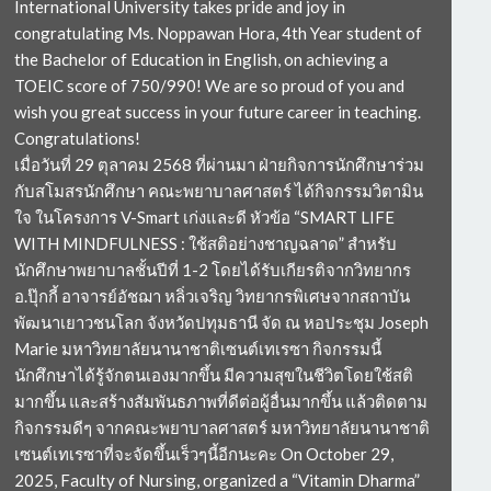
International University takes pride and joy in
congratulating Ms. Noppawan Hora, 4th Year student of
the Bachelor of Education in English, on achieving a
TOEIC score of 750/990! We are so proud of you and
wish you great success in your future career in teaching.
Congratulations!
เมื่อวันที่ 29 ตุลาคม 2568 ที่ผ่านมา ฝ่ายกิจการนักศึกษาร่วม
กับสโมสรนักศึกษา คณะพยาบาลศาสตร์ ได้กิจกรรมวิตามิน
ใจ ในโครงการ V-Smart เก่งและดี หัวข้อ “SMART LIFE
WITH MINDFULNESS : ใช้สติอย่างชาญฉลาด” สำหรับ
นักศึกษาพยาบาลชั้นปีที่ 1-2 โดยได้รับเกียรติจากวิทยากร
อ.ปุ๊กกี้ อาจารย์อัชฌา หลิ่วเจริญ วิทยากรพิเศษจากสถาบัน
พัฒนาเยาวชนโลก จังหวัดปทุมธานี จัด ณ หอประชุม Joseph
Marie มหาวิทยาลัยนานาชาติเซนต์เทเรซา กิจกรรมนี้
นักศึกษาได้รู้จักตนเองมากขึ้น มีความสุขในชีวิตโดยใช้สติ
มากขึ้น และสร้างสัมพันธภาพที่ดีต่อผู้อื่นมากขึ้น แล้วติดตาม
กิจกรรมดีๆ จากคณะพยาบาลศาสตร์ มหาวิทยาลัยนานาชาติ
เซนต์เทเรซาที่จะจัดขึ้นเร็วๆนี้อีกนะคะ On October 29,
2025, Faculty of Nursing, organized a “Vitamin Dharma”