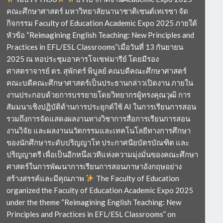
คณะศึกษาศาสตร์ มหาวิทยาลัยนานาชาติเซนต์เทเรซา จัด
กิจกรรม Faculty of Education Academic Expo 2025 ภายใต้
หัวข้อ “Reimagining English Teaching: New Principles and
Practices in EFL/ESL Classrooms”เมื่อวันที่ 13 กันยายน
2025 ณ หอประชุมอาคารโจเซฟมารีย์ โดยมีรอง
ศาสตราจารย์ ดร. สุพักตร์ พิบูลย์ คณบดีคณะศึกษาศาสตร์
คณะบดีคณะศึกษาศาสตร์เป็นประธานกล่าวเปิดงาน ภายใน
งานประกอบด้วยการบรรยายโดยวิทยากรผู้ทรงคุณวุฒิ การ
สัมมนาเชิงปฏิบัติด้านการประยุกต์ใช้ AI ในการเรียนการสอน
รวมถึงการจัดแสดงผลงานทางวิชาการสื่อการเรียนการสอน
งานวิจัย และผลงานนวัตกรรมและเทคโนโลยีทางการศึกษา
ของนักศึกษาระดับปริญญาโท ประกาศนียบัตรบัณฑิต และ
ปริญญาตรี เพื่อเป็นอีกหนึ่งเวทีแห่งความมุ่งมั่นของคณะศึกษา
ศาสตร์ในการพัฒนาการเรียนการสอนภาษาอังกฤษอย่าง
สร้างสรรค์และมีคุณภาพ
The Faculty of Education
organized the Faculty of Education Academic Expo 2025
under the theme “Reimagining English Teaching: New
Principles and Practices in EFL/ESL Classrooms” on