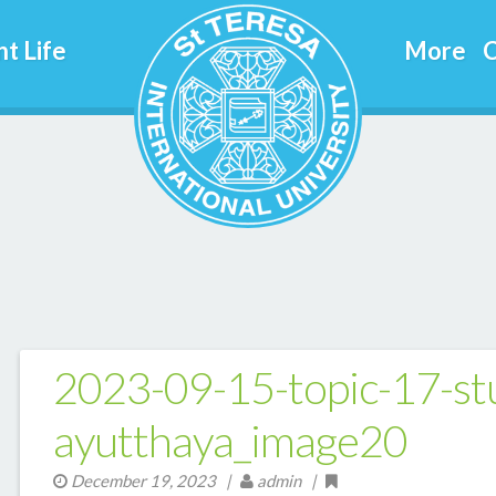
t Life
More
C
2023-09-15-topic-17-stu
ayutthaya_image20
December 19, 2023
|
admin |