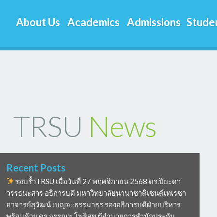
About Us
Academics
Admissions
Studen
TRSU
News
Recent Posts
รอบรั้วTRSU เมื่อวันที่ 27 พฤศจิกายน 2568 ดร.ปิยะดา
วรรธนะสาร อธิการบดี มหาวิทยาลัยนานาชาติเซนต์เทเรซา
อาจารย์สุวัฒน์ เบญจะธรรมาธร รองอธิการบดีฝ่ายบริหาร
พร้อมด้วย ดร อรรณพ โพธิสุข ผู้อำนวยการสำนักประกัน