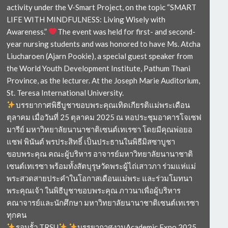
activity under the V-Smart Project, on the topic “SMART
LIFE WITH MINDFULNESS: Living Wisely with
Awareness.”
The event was held for first- and second-
year nursing students and was honored to have Ms. Atcha
Liucharoen (Ajarn Pookie), a special guest speaker from
the World Youth Development Institute, Pathum Thani
Province, as the lecturer. At the Joseph Marie Auditorium,
St. Teresa International University.
บรรยากาศพิธีบูชาขอบพระคุณเทิดเกียรติแม่พระเดือน
ตุลาคม เมื่อวันที่ 25 ตุลาคม 2025 ณ หอประชุมอาคารโจเซฟ
มารีย์ มหาวิทยาลัยนานาชาติเซนต์เทเรซา โดยมีคุณพ่อยอ
แซฟ พินันต์ พรประสิทธิ์ เป็นประธานในพิธีมิสซาบูชา
ขอบพระคุณ คณะผู้บริหาร อาจารย์มหาวิทยาลัยนานาชาติ
เซนต์เทเรซา พร้อมทั้งสัตบุรุษวัดพระผู้ไถ่เสาวภา ร่วมแห่แม่
พระสวดสายประคำในโอกาสเดือนแม่พระ และร่วมโมทนา
พระคุณเจ้า ในพิธีบูชาขอบพระคุณ ภาวนาเพื่อผู้บริหาร
คณาจารย์และนักศึกษา มหาวิทยาลัยนานาชาติเซนต์เทเรซา
ทุกคน
รอบรั้ว TRSU
บรรยากาศงานAcademic Expo 2025