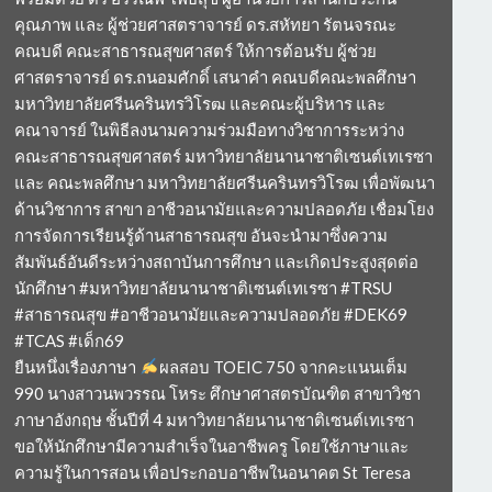
คุณภาพ และ ผู้ช่วยศาสตราจารย์ ดร.สหัทยา รัตนจรณะ
คณบดี คณะสาธารณสุขศาสตร์ ให้การต้อนรับ ผู้ช่วย
ศาสตราจารย์ ดร.ถนอมศักดิ์ เสนาคำ คณบดีคณะพลศึกษา
มหาวิทยาลัยศรีนครินทรวิโรฒ และคณะผู้บริหาร และ
คณาจารย์ ในพิธีลงนามความร่วมมือทางวิชาการระหว่าง
คณะสาธารณสุขศาสตร์ มหาวิทยาลัยนานาชาติเซนต์เทเรซา
และ คณะพลศึกษา มหาวิทยาลัยศรีนครินทรวิโรฒ เพื่อพัฒนา
ด้านวิชาการ สาขา อาชีวอนามัยและความปลอดภัย เชื่อมโยง
การจัดการเรียนรู้ด้านสาธารณสุข อันจะนำมาซึ่งความ
สัมพันธ์อันดีระหว่างสถาบันการศึกษา และเกิดประสูงสุดต่อ
นักศึกษา #มหาวิทยาลัยนานาชาติเซนต์เทเรซา #TRSU
#สาธารณสุข #อาชีวอนามัยและความปลอดภัย #DEK69
#TCAS #เด็ก69
ยืนหนึ่งเรื่องภาษา
ผลสอบ TOEIC 750 จากคะแนนเต็ม
990 นางสาวนพวรรณ โหระ ศึกษาศาสตรบัณฑิต สาขาวิชา
ภาษาอังกฤษ ชั้นปีที่ 4 มหาวิทยาลัยนานาชาติเซนต์เทเรซา
ขอให้นักศึกษามีความสำเร็จในอาชีพครู โดยใช้ภาษาและ
ความรู้ในการสอน เพื่อประกอบอาชีพในอนาคต St Teresa