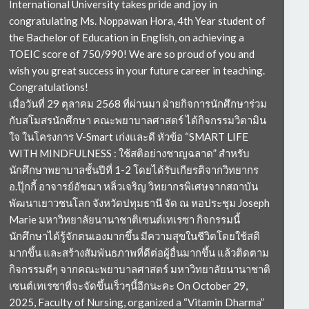
International University takes pride and joy in
congratulating Ms. Noppawan Hora, 4th Year student of
the Bachelor of Education in English, on achieving a
TOEIC score of 750/990! We are so proud of you and
wish you great success in your future career in teaching.
Congratulations!
เมื่อวันที่ 29 ตุลาคม 2568 ที่ผ่านมา ฝ่ายกิจการนักศึกษาร่วม
กับสโมสรนักศึกษา คณะพยาบาลศาสตร์ ได้กิจกรรมวิตามิน
ใจ ในโครงการ V-Smart เก่งและดี หัวข้อ “SMART LIFE
WITH MINDFULNESS : ใช้สติอย่างชาญฉลาด” สำหรับ
นักศึกษาพยาบาลชั้นปีที่ 1-2 โดยได้รับเกียรติจากวิทยากร
อ.ปุ๊กกี้ อาจารย์อัชฌา หลิ่วเจริญ วิทยากรพิเศษจากสถาบัน
พัฒนาเยาวชนโลก จังหวัดปทุมธานี จัด ณ หอประชุม Joseph
Marie มหาวิทยาลัยนานาชาติเซนต์เทเรซา กิจกรรมนี้
นักศึกษาได้รู้จักตนเองมากขึ้น มีความสุขในชีวิตโดยใช้สติ
มากขึ้น และสร้างสัมพันธภาพที่ดีต่อผู้อื่นมากขึ้น แล้วติดตาม
กิจกรรมดีๆ จากคณะพยาบาลศาสตร์ มหาวิทยาลัยนานาชาติ
เซนต์เทเรซาที่จะจัดขึ้นเร็วๆนี้อีกนะคะ On October 29,
2025, Faculty of Nursing, organized a “Vitamin Dharma”