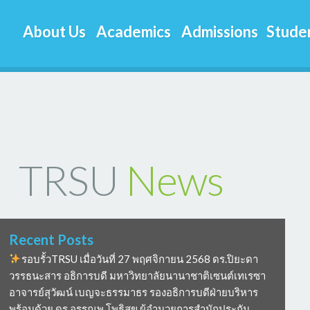
About Us
Academics
Admissions
Studen
TRSU
News
Recent Posts
รอบรั้วTRSU เมื่อวันที่ 27 พฤศจิกายน 2568 ดร.ปิยะดา
วรรธนะสาร อธิการบดี มหาวิทยาลัยนานาชาติเซนต์เทเรซา
อาจารย์สุวัฒน์ เบญจะธรรมาธร รองอธิการบดีฝ่ายบริหาร
พร้อมด้วย ดร อรรณพ โพธิสุข ผู้อำนวยการสำนักประกัน