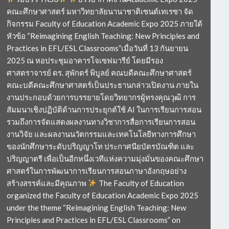
คณะศึกษาศาสตร์ มหาวิทยาลัยนานาชาติเซนต์เทเรซา จัด
กิจกรรม Faculty of Education Academic Expo 2025 ภายใต้
หัวข้อ “Reimagining English Teaching: New Principles and
Practices in EFL/ESL Classrooms”เมื่อวันที่ 13 กันยายน
2025 ณ หอประชุมอาคารโจเซฟมารีย์ โดยมีรอง
ศาสตราจารย์ ดร. สุพักตร์ พิบูลย์ คณบดีคณะศึกษาศาสตร์
คณะบดีคณะศึกษาศาสตร์เป็นประธานกล่าวเปิดงาน ภายใน
งานประกอบด้วยการบรรยายโดยวิทยากรผู้ทรงคุณวุฒิ การ
สัมมนาเชิงปฏิบัติด้านการประยุกต์ใช้ AI ในการเรียนการสอน
รวมถึงการจัดแสดงผลงานทางวิชาการสื่อการเรียนการสอน
งานวิจัย และผลงานนวัตกรรมและเทคโนโลยีทางการศึกษา
ของนักศึกษาระดับปริญญาโท ประกาศนียบัตรบัณฑิต และ
ปริญญาตรี เพื่อเป็นอีกหนึ่งเวทีแห่งความมุ่งมั่นของคณะศึกษา
ศาสตร์ในการพัฒนาการเรียนการสอนภาษาอังกฤษอย่าง
สร้างสรรค์และมีคุณภาพ
The Faculty of Education
organized the Faculty of Education Academic Expo 2025
under the theme “Reimagining English Teaching: New
Principles and Practices in EFL/ESL Classrooms” on