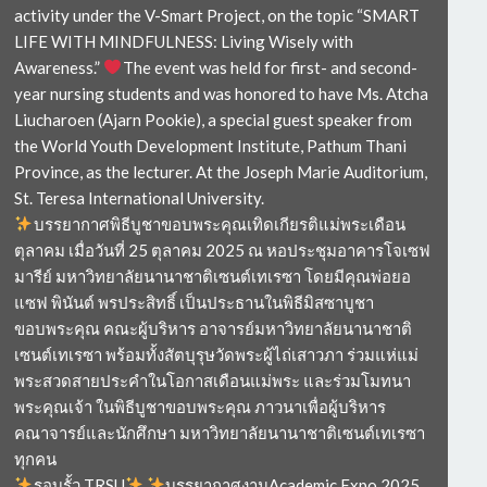
activity under the V-Smart Project, on the topic “SMART
LIFE WITH MINDFULNESS: Living Wisely with
Awareness.”
The event was held for first- and second-
year nursing students and was honored to have Ms. Atcha
Liucharoen (Ajarn Pookie), a special guest speaker from
the World Youth Development Institute, Pathum Thani
Province, as the lecturer. At the Joseph Marie Auditorium,
St. Teresa International University.
บรรยากาศพิธีบูชาขอบพระคุณเทิดเกียรติแม่พระเดือน
ตุลาคม เมื่อวันที่ 25 ตุลาคม 2025 ณ หอประชุมอาคารโจเซฟ
มารีย์ มหาวิทยาลัยนานาชาติเซนต์เทเรซา โดยมีคุณพ่อยอ
แซฟ พินันต์ พรประสิทธิ์ เป็นประธานในพิธีมิสซาบูชา
ขอบพระคุณ คณะผู้บริหาร อาจารย์มหาวิทยาลัยนานาชาติ
เซนต์เทเรซา พร้อมทั้งสัตบุรุษวัดพระผู้ไถ่เสาวภา ร่วมแห่แม่
พระสวดสายประคำในโอกาสเดือนแม่พระ และร่วมโมทนา
พระคุณเจ้า ในพิธีบูชาขอบพระคุณ ภาวนาเพื่อผู้บริหาร
คณาจารย์และนักศึกษา มหาวิทยาลัยนานาชาติเซนต์เทเรซา
ทุกคน
รอบรั้ว TRSU
บรรยากาศงานAcademic Expo 2025