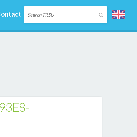
ontact
93E8-