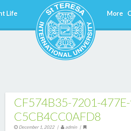
t Life
More
C
CF574B35-7201-477E-
C5CB4CC0AFD8
December 1, 2022
|
admin |