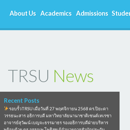
About Us
Academics
Admissions
Studen
TRSU
News
Recent Posts
รอบรั้วTRSU เมื่อวันที่ 27 พฤศจิกายน 2568 ดร.ปิยะดา
วรรธนะสาร อธิการบดี มหาวิทยาลัยนานาชาติเซนต์เทเรซา
อาจารย์สุวัฒน์ เบญจะธรรมาธร รองอธิการบดีฝ่ายบริหาร
พร้อมด้วย ดร อรรณพ โพธิสุข ผู้อำนวยการสำนักประกัน