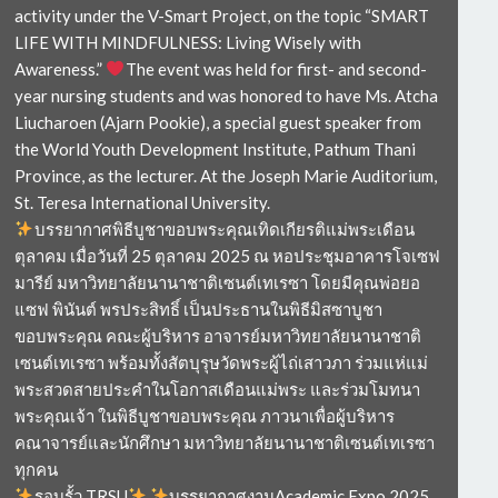
activity under the V-Smart Project, on the topic “SMART
LIFE WITH MINDFULNESS: Living Wisely with
Awareness.”
The event was held for first- and second-
year nursing students and was honored to have Ms. Atcha
Liucharoen (Ajarn Pookie), a special guest speaker from
the World Youth Development Institute, Pathum Thani
Province, as the lecturer. At the Joseph Marie Auditorium,
St. Teresa International University.
บรรยากาศพิธีบูชาขอบพระคุณเทิดเกียรติแม่พระเดือน
ตุลาคม เมื่อวันที่ 25 ตุลาคม 2025 ณ หอประชุมอาคารโจเซฟ
มารีย์ มหาวิทยาลัยนานาชาติเซนต์เทเรซา โดยมีคุณพ่อยอ
แซฟ พินันต์ พรประสิทธิ์ เป็นประธานในพิธีมิสซาบูชา
ขอบพระคุณ คณะผู้บริหาร อาจารย์มหาวิทยาลัยนานาชาติ
เซนต์เทเรซา พร้อมทั้งสัตบุรุษวัดพระผู้ไถ่เสาวภา ร่วมแห่แม่
พระสวดสายประคำในโอกาสเดือนแม่พระ และร่วมโมทนา
พระคุณเจ้า ในพิธีบูชาขอบพระคุณ ภาวนาเพื่อผู้บริหาร
คณาจารย์และนักศึกษา มหาวิทยาลัยนานาชาติเซนต์เทเรซา
ทุกคน
รอบรั้ว TRSU
บรรยากาศงานAcademic Expo 2025