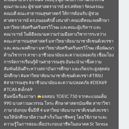
คุณภาพ และ ผู้ช่วยศาสตราจารย์ ดร.สหัทยา รัตนจรณะ
คณบดี คณะสาธารณสุขศาสตร์ ให้การต้อนรับ ผู้ช่วย
ศาสตราจารย์ ดร.ถนอมศักดิ์ เสนาคำ คณบดีคณะพลศึกษา
มหาวิทยาลัยศรีนครินทรวิโรฒ และคณะผู้บริหาร และ
คณาจารย์ ในพิธีลงนามความร่วมมือทางวิชาการระหว่าง
คณะสาธารณสุขศาสตร์ มหาวิทยาลัยนานาชาติเซนต์เทเรซา
และ คณะพลศึกษา มหาวิทยาลัยศรีนครินทรวิโรฒ เพื่อพัฒนา
ด้านวิชาการ สาขา อาชีวอนามัยและความปลอดภัย เชื่อมโยง
การจัดการเรียนรู้ด้านสาธารณสุข อันจะนำมาซึ่งความ
สัมพันธ์อันดีระหว่างสถาบันการศึกษา และเกิดประสูงสุดต่อ
นักศึกษา #มหาวิทยาลัยนานาชาติเซนต์เทเรซา #TRSU
#สาธารณสุข #อาชีวอนามัยและความปลอดภัย #DEK69
#TCAS #เด็ก69
ยืนหนึ่งเรื่องภาษา
ผลสอบ TOEIC 750 จากคะแนนเต็ม
990 นางสาวนพวรรณ โหระ ศึกษาศาสตรบัณฑิต สาขาวิชา
ภาษาอังกฤษ ชั้นปีที่ 4 มหาวิทยาลัยนานาชาติเซนต์เทเรซา
ขอให้นักศึกษามีความสำเร็จในอาชีพครู โดยใช้ภาษาและ
ความรู้ในการสอน เพื่อประกอบอาชีพในอนาคต St Teresa