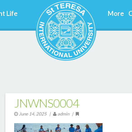
t Life
More
C
JNWNS0004
June 14, 2025
|
admin |