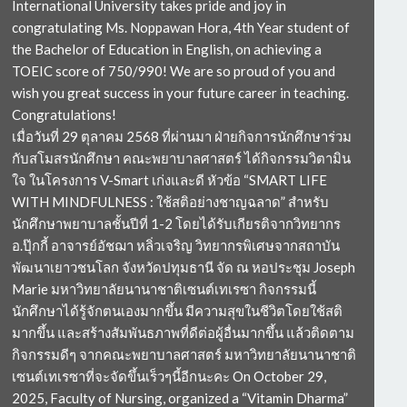
International University takes pride and joy in
congratulating Ms. Noppawan Hora, 4th Year student of
the Bachelor of Education in English, on achieving a
TOEIC score of 750/990! We are so proud of you and
wish you great success in your future career in teaching.
Congratulations!
เมื่อวันที่ 29 ตุลาคม 2568 ที่ผ่านมา ฝ่ายกิจการนักศึกษาร่วม
กับสโมสรนักศึกษา คณะพยาบาลศาสตร์ ได้กิจกรรมวิตามิน
ใจ ในโครงการ V-Smart เก่งและดี หัวข้อ “SMART LIFE
WITH MINDFULNESS : ใช้สติอย่างชาญฉลาด” สำหรับ
นักศึกษาพยาบาลชั้นปีที่ 1-2 โดยได้รับเกียรติจากวิทยากร
อ.ปุ๊กกี้ อาจารย์อัชฌา หลิ่วเจริญ วิทยากรพิเศษจากสถาบัน
พัฒนาเยาวชนโลก จังหวัดปทุมธานี จัด ณ หอประชุม Joseph
Marie มหาวิทยาลัยนานาชาติเซนต์เทเรซา กิจกรรมนี้
นักศึกษาได้รู้จักตนเองมากขึ้น มีความสุขในชีวิตโดยใช้สติ
มากขึ้น และสร้างสัมพันธภาพที่ดีต่อผู้อื่นมากขึ้น แล้วติดตาม
กิจกรรมดีๆ จากคณะพยาบาลศาสตร์ มหาวิทยาลัยนานาชาติ
เซนต์เทเรซาที่จะจัดขึ้นเร็วๆนี้อีกนะคะ On October 29,
2025, Faculty of Nursing, organized a “Vitamin Dharma”