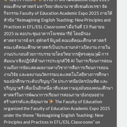
คณะศึกษาศาสตร์ มหาวิทยาลัยนานาชาติเซนต์เทเรซา จัด
กิจกรรม Faculty of Education Academic Expo 2025 ภายใต้
หัวข้อ “Reimagining English Teaching: New Principles and
Practices in EFL/ESL Classrooms”เมื่อวันที่ 13 กันยายน
2025 ณ หอประชุมอาคารโจเซฟมารีย์ โดยมีรอง
ศาสตราจารย์ ดร. สุพักตร์ พิบูลย์ คณบดีคณะศึกษาศาสตร์
คณะบดีคณะศึกษาศาสตร์เป็นประธานกล่าวเปิดงาน ภายใน
งานประกอบด้วยการบรรยายโดยวิทยากรผู้ทรงคุณวุฒิ การ
สัมมนาเชิงปฏิบัติด้านการประยุกต์ใช้ AI ในการเรียนการสอน
รวมถึงการจัดแสดงผลงานทางวิชาการสื่อการเรียนการสอน
งานวิจัย และผลงานนวัตกรรมและเทคโนโลยีทางการศึกษา
ของนักศึกษาระดับปริญญาโท ประกาศนียบัตรบัณฑิต และ
ปริญญาตรี เพื่อเป็นอีกหนึ่งเวทีแห่งความมุ่งมั่นของคณะศึกษา
ศาสตร์ในการพัฒนาการเรียนการสอนภาษาอังกฤษอย่าง
สร้างสรรค์และมีคุณภาพ
The Faculty of Education
organized the Faculty of Education Academic Expo 2025
under the theme “Reimagining English Teaching: New
Principles and Practices in EFL/ESL Classrooms” on