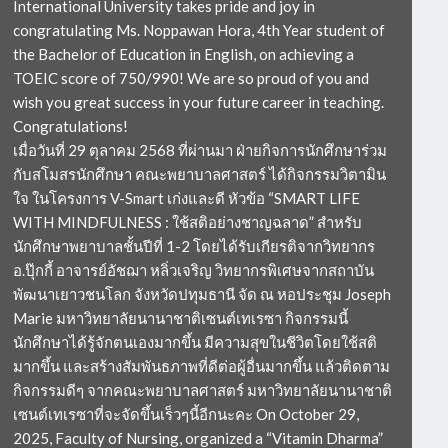
International University takes pride and joy in
congratulating Ms. Noppawan Hora, 4th Year student of
the Bachelor of Education in English, on achieving a
TOEIC score of 750/990! We are so proud of you and
wish you great success in your future career in teaching.
Congratulations!
เมื่อวันที่ 29 ตุลาคม 2568 ที่ผ่านมา ฝ่ายกิจการนักศึกษาร่วม
กับสโมสรนักศึกษา คณะพยาบาลศาสตร์ ได้กิจกรรมวิตามิน
ใจ ในโครงการ V-Smart เก่งและดี หัวข้อ “SMART LIFE
WITH MINDFULNESS : ใช้สติอย่างชาญฉลาด” สำหรับ
นักศึกษาพยาบาลชั้นปีที่ 1-2 โดยได้รับเกียรติจากวิทยากร
อ.ปุ๊กกี้ อาจารย์อัชฌา หลิ่วเจริญ วิทยากรพิเศษจากสถาบัน
พัฒนาเยาวชนโลก จังหวัดปทุมธานี จัด ณ หอประชุม Joseph
Marie มหาวิทยาลัยนานาชาติเซนต์เทเรซา กิจกรรมนี้
นักศึกษาได้รู้จักตนเองมากขึ้น มีความสุขในชีวิตโดยใช้สติ
มากขึ้น และสร้างสัมพันธภาพที่ดีต่อผู้อื่นมากขึ้น แล้วติดตาม
กิจกรรมดีๆ จากคณะพยาบาลศาสตร์ มหาวิทยาลัยนานาชาติ
เซนต์เทเรซาที่จะจัดขึ้นเร็วๆนี้อีกนะคะ On October 29,
2025, Faculty of Nursing, organized a “Vitamin Dharma”