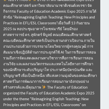
คณะศึกษาศาสตร์ มหาวิทยาลัยนานาชาติเซนต์เทเรซา จัด
กิจกรรม Faculty of Education Academic Expo 2025 ภายใต้
หัวข้อ “Reimagining English Teaching: New Principles and
Practices in EFL/ESL Classrooms”เมื่อวันที่ 13 กันยายน
2025 ณ หอประชุมอาคารโจเซฟมารีย์ โดยมีรอง
ศาสตราจารย์ ดร. สุพักตร์ พิบูลย์ คณบดีคณะศึกษาศาสตร์
คณะบดีคณะศึกษาศาสตร์เป็นประธานกล่าวเปิดงาน ภายใน
งานประกอบด้วยการบรรยายโดยวิทยากรผู้ทรงคุณวุฒิ การ
สัมมนาเชิงปฏิบัติด้านการประยุกต์ใช้ AI ในการเรียนการสอน
รวมถึงการจัดแสดงผลงานทางวิชาการสื่อการเรียนการสอน
งานวิจัย และผลงานนวัตกรรมและเทคโนโลยีทางการศึกษา
ของนักศึกษาระดับปริญญาโท ประกาศนียบัตรบัณฑิต และ
ปริญญาตรี เพื่อเป็นอีกหนึ่งเวทีแห่งความมุ่งมั่นของคณะศึกษา
ศาสตร์ในการพัฒนาการเรียนการสอนภาษาอังกฤษอย่าง
สร้างสรรค์และมีคุณภาพ
The Faculty of Education
organized the Faculty of Education Academic Expo 2025
under the theme “Reimagining English Teaching: New
Principles and Practices in EFL/ESL Classrooms” on