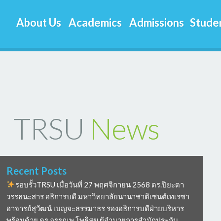
About Us
Academics
Admissions
Studen
TRSU
News
Recent Posts
รอบรั้วTRSU เมื่อวันที่ 27 พฤศจิกายน 2568 ดร.ปิยะดา
วรรธนะสาร อธิการบดี มหาวิทยาลัยนานาชาติเซนต์เทเรซา
อาจารย์สุวัฒน์ เบญจะธรรมาธร รองอธิการบดีฝ่ายบริหาร
พร้อมด้วย ดร อรรณพ โพธิสุข ผู้อำนวยการสำนักประกัน