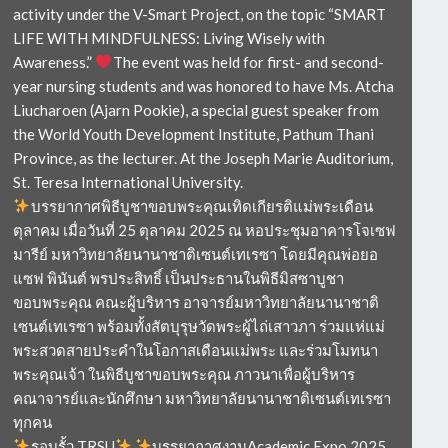
activity under the V-Smart Project, on the topic “SMART
LIFE WITH MINDFULNESS: Living Wisely with
Awareness.”
The event was held for first- and second-
year nursing students and was honored to have Ms. Atcha
Liucharoen (Ajarn Pookie), a special guest speaker from
the World Youth Development Institute, Pathum Thani
Province, as the lecturer. At the Joseph Marie Auditorium,
St. Teresa International University.
บรรยากาศพิธีบูชาขอบพระคุณเทิดเกียรติแม่พระเดือน
ตุลาคม เมื่อวันที่ 25 ตุลาคม 2025 ณ หอประชุมอาคารโจเซฟ
มารีย์ มหาวิทยาลัยนานาชาติเซนต์เทเรซา โดยมีคุณพ่อยอ
แซฟ พินันต์ พรประสิทธิ์ เป็นประธานในพิธีมิสซาบูชา
ขอบพระคุณ คณะผู้บริหาร อาจารย์มหาวิทยาลัยนานาชาติ
เซนต์เทเรซา พร้อมทั้งสัตบุรุษวัดพระผู้ไถ่เสาวภา ร่วมแห่แม่
พระสวดสายประคำในโอกาสเดือนแม่พระ และร่วมโมทนา
พระคุณเจ้า ในพิธีบูชาขอบพระคุณ ภาวนาเพื่อผู้บริหาร
คณาจารย์และนักศึกษา มหาวิทยาลัยนานาชาติเซนต์เทเรซา
ทุกคน
รอบรั้ว TRSU
บรรยากาศงานAcademic Expo 2025