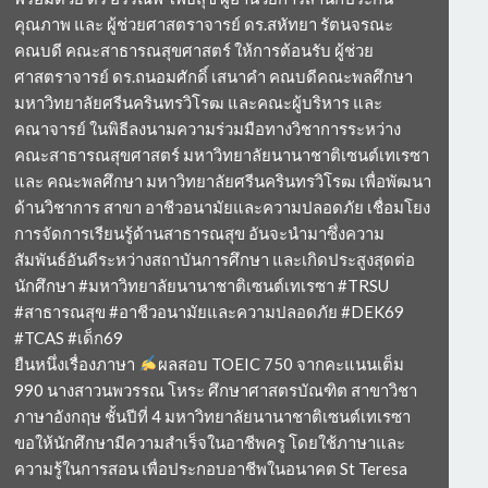
คุณภาพ และ ผู้ช่วยศาสตราจารย์ ดร.สหัทยา รัตนจรณะ
คณบดี คณะสาธารณสุขศาสตร์ ให้การต้อนรับ ผู้ช่วย
ศาสตราจารย์ ดร.ถนอมศักดิ์ เสนาคำ คณบดีคณะพลศึกษา
มหาวิทยาลัยศรีนครินทรวิโรฒ และคณะผู้บริหาร และ
คณาจารย์ ในพิธีลงนามความร่วมมือทางวิชาการระหว่าง
คณะสาธารณสุขศาสตร์ มหาวิทยาลัยนานาชาติเซนต์เทเรซา
และ คณะพลศึกษา มหาวิทยาลัยศรีนครินทรวิโรฒ เพื่อพัฒนา
ด้านวิชาการ สาขา อาชีวอนามัยและความปลอดภัย เชื่อมโยง
การจัดการเรียนรู้ด้านสาธารณสุข อันจะนำมาซึ่งความ
สัมพันธ์อันดีระหว่างสถาบันการศึกษา และเกิดประสูงสุดต่อ
นักศึกษา #มหาวิทยาลัยนานาชาติเซนต์เทเรซา #TRSU
#สาธารณสุข #อาชีวอนามัยและความปลอดภัย #DEK69
#TCAS #เด็ก69
ยืนหนึ่งเรื่องภาษา
ผลสอบ TOEIC 750 จากคะแนนเต็ม
990 นางสาวนพวรรณ โหระ ศึกษาศาสตรบัณฑิต สาขาวิชา
ภาษาอังกฤษ ชั้นปีที่ 4 มหาวิทยาลัยนานาชาติเซนต์เทเรซา
ขอให้นักศึกษามีความสำเร็จในอาชีพครู โดยใช้ภาษาและ
ความรู้ในการสอน เพื่อประกอบอาชีพในอนาคต St Teresa