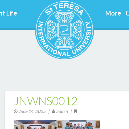
t Life
More
C
JNWNS0012
June 14, 2025
|
admin |