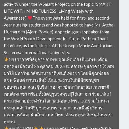
activity under the V-Smart Project, on the topic “SMART
LIFE WITH MINDFULNESS: Living Wisely with
Awareness.”
The event was held for first- and second-
year nursing students and was honored to have Ms. Atcha
Liucharoen (Ajarn Pookie), a special guest speaker from
the World Youth Development Institute, Pathum Thani
Province, as the lecturer. At the Joseph Marie Auditorium,
St. Teresa International University.
บรรยากาศพิธีบูชาขอบพระคุณเทิดเกียรติแม่พระเดือน
ตุลาคม เมื่อวันที่ 25 ตุลาคม 2025 ณ หอประชุมอาคารโจเซฟ
มารีย์ มหาวิทยาลัยนานาชาติเซนต์เทเรซา โดยมีคุณพ่อยอ
แซฟ พินันต์ พรประสิทธิ์ เป็นประธานในพิธีมิสซาบูชา
ขอบพระคุณ คณะผู้บริหาร อาจารย์มหาวิทยาลัยนานาชาติ
เซนต์เทเรซา พร้อมทั้งสัตบุรุษวัดพระผู้ไถ่เสาวภา ร่วมแห่แม่
พระสวดสายประคำในโอกาสเดือนแม่พระ และร่วมโมทนา
พระคุณเจ้า ในพิธีบูชาขอบพระคุณ ภาวนาเพื่อผู้บริหาร
คณาจารย์และนักศึกษา มหาวิทยาลัยนานาชาติเซนต์เทเรซา
ทุกคน
รอบรั้ว TRSU
บรรยากาศงานAcademic Expo 2025