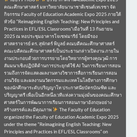
คณะศึกษาศาสตร์ มหาวิทยาลัยนานาชาติเซนต์เทเรซา จัด
กิจกรรม Faculty of Education Academic Expo 2025 ภายใต้
หัวข้อ “Reimagining English Teaching: New Principles and
Practices in EFL/ESL Classrooms”เมื่อวันที่ 13 กันยายน
2025 ณ หอประชุมอาคารโจเซฟมารีย์ โดยมีรอง
ศาสตราจารย์ ดร. สุพักตร์ พิบูลย์ คณบดีคณะศึกษาศาสตร์
คณะบดีคณะศึกษาศาสตร์เป็นประธานกล่าวเปิดงาน ภายใน
งานประกอบด้วยการบรรยายโดยวิทยากรผู้ทรงคุณวุฒิ การ
สัมมนาเชิงปฏิบัติด้านการประยุกต์ใช้ AI ในการเรียนการสอน
รวมถึงการจัดแสดงผลงานทางวิชาการสื่อการเรียนการสอน
งานวิจัย และผลงานนวัตกรรมและเทคโนโลยีทางการศึกษา
ของนักศึกษาระดับปริญญาโท ประกาศนียบัตรบัณฑิต และ
ปริญญาตรี เพื่อเป็นอีกหนึ่งเวทีแห่งความมุ่งมั่นของคณะศึกษา
ศาสตร์ในการพัฒนาการเรียนการสอนภาษาอังกฤษอย่าง
สร้างสรรค์และมีคุณภาพ
The Faculty of Education
organized the Faculty of Education Academic Expo 2025
under the theme “Reimagining English Teaching: New
Principles and Practices in EFL/ESL Classrooms” on