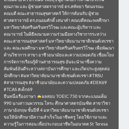
คุณภาพ และ ผู้ช่วยศาสตราจารย์ ดร.สหัทยา รัตนจรณะ
คณบดี คณะสาธารณสุขศาสตร์ ให้การต้อนรับ ผู้ช่วย
ศาสตราจารย์ ดร.ถนอมศักดิ์ เสนาคำ คณบดีคณะพลศึกษา
มหาวิทยาลัยศรีนครินทรวิโรฒ และคณะผู้บริหาร และ
คณาจารย์ ในพิธีลงนามความร่วมมือทางวิชาการระหว่าง
คณะสาธารณสุขศาสตร์ มหาวิทยาลัยนานาชาติเซนต์เทเรซา
และ คณะพลศึกษา มหาวิทยาลัยศรีนครินทรวิโรฒ เพื่อพัฒนา
ด้านวิชาการ สาขา อาชีวอนามัยและความปลอดภัย เชื่อมโยง
การจัดการเรียนรู้ด้านสาธารณสุข อันจะนำมาซึ่งความ
สัมพันธ์อันดีระหว่างสถาบันการศึกษา และเกิดประสูงสุดต่อ
นักศึกษา #มหาวิทยาลัยนานาชาติเซนต์เทเรซา #TRSU
#สาธารณสุข #อาชีวอนามัยและความปลอดภัย #DEK69
#TCAS #เด็ก69
ยืนหนึ่งเรื่องภาษา
ผลสอบ TOEIC 750 จากคะแนนเต็ม
990 นางสาวนพวรรณ โหระ ศึกษาศาสตรบัณฑิต สาขาวิชา
ภาษาอังกฤษ ชั้นปีที่ 4 มหาวิทยาลัยนานาชาติเซนต์เทเรซา
ขอให้นักศึกษามีความสำเร็จในอาชีพครู โดยใช้ภาษาและ
ความรู้ในการสอน เพื่อประกอบอาชีพในอนาคต St Teresa