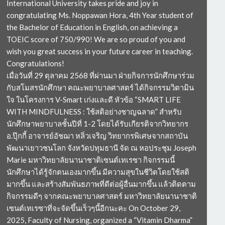
International University takes pride and joy in
congratulating Ms. Noppawan Hora, 4th Year student of
the Bachelor of Education in English, on achieving a
TOEIC score of 750/990! We are so proud of you and
wish you great success in your future career in teaching.
Congratulations!
เมื่อวันที่ 29 ตุลาคม 2568 ที่ผ่านมา ฝ่ายกิจการนักศึกษาร่วม
กับสโมสรนักศึกษา คณะพยาบาลศาสตร์ ได้กิจกรรมวิตามิน
ใจ ในโครงการ V-Smart เก่งและดี หัวข้อ “SMART LIFE
WITH MINDFULNESS : ใช้สติอย่างชาญฉลาด” สำหรับ
นักศึกษาพยาบาลชั้นปีที่ 1-2 โดยได้รับเกียรติจากวิทยากร
อ.ปุ๊กกี้ อาจารย์อัชฌา หลิ่วเจริญ วิทยากรพิเศษจากสถาบัน
พัฒนาเยาวชนโลก จังหวัดปทุมธานี จัด ณ หอประชุม Joseph
Marie มหาวิทยาลัยนานาชาติเซนต์เทเรซา กิจกรรมนี้
นักศึกษาได้รู้จักตนเองมากขึ้น มีความสุขในชีวิตโดยใช้สติ
มากขึ้น และสร้างสัมพันธภาพที่ดีต่อผู้อื่นมากขึ้น แล้วติดตาม
กิจกรรมดีๆ จากคณะพยาบาลศาสตร์ มหาวิทยาลัยนานาชาติ
เซนต์เทเรซาที่จะจัดขึ้นเร็วๆนี้อีกนะคะ On October 29,
2025, Faculty of Nursing, organized a “Vitamin Dharma”