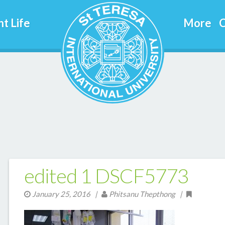
t Life
More
C
edited 1 DSCF5773
January 25, 2016
|
Phitsanu Thepthong |