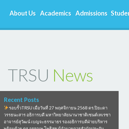
About Us
Academics
Admissions
Studen
TRSU
News
Recent Posts
รอบรั้วTRSU เมื่อวันที่ 27 พฤศจิกายน 2568 ดร.ปิยะดา
วรรธนะสาร อธิการบดี มหาวิทยาลัยนานาชาติเซนต์เทเรซา
อาจารย์สุวัฒน์ เบญจะธรรมาธร รองอธิการบดีฝ่ายบริหาร
พร้อมด้วย ดร อรรณพ โพธิสุข ผู้อำนวยการสำนักประกัน