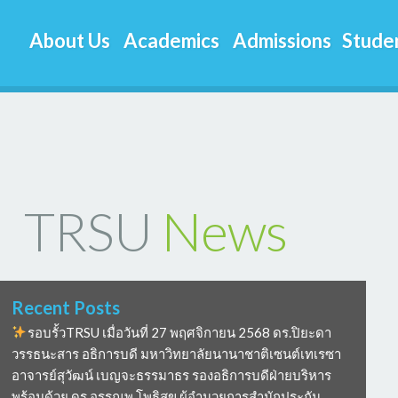
About Us
Academics
Admissions
Studen
TRSU
News
Recent Posts
รอบรั้วTRSU เมื่อวันที่ 27 พฤศจิกายน 2568 ดร.ปิยะดา
วรรธนะสาร อธิการบดี มหาวิทยาลัยนานาชาติเซนต์เทเรซา
อาจารย์สุวัฒน์ เบญจะธรรมาธร รองอธิการบดีฝ่ายบริหาร
พร้อมด้วย ดร อรรณพ โพธิสุข ผู้อำนวยการสำนักประกัน