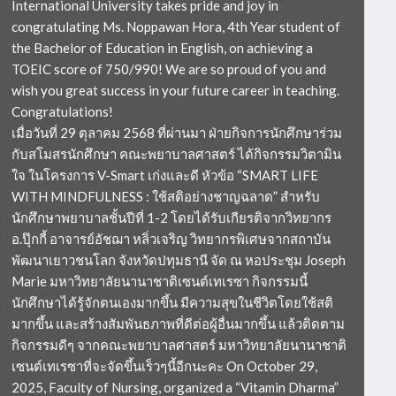
International University takes pride and joy in
congratulating Ms. Noppawan Hora, 4th Year student of
the Bachelor of Education in English, on achieving a
TOEIC score of 750/990! We are so proud of you and
wish you great success in your future career in teaching.
Congratulations!
เมื่อวันที่ 29 ตุลาคม 2568 ที่ผ่านมา ฝ่ายกิจการนักศึกษาร่วม
กับสโมสรนักศึกษา คณะพยาบาลศาสตร์ ได้กิจกรรมวิตามิน
ใจ ในโครงการ V-Smart เก่งและดี หัวข้อ “SMART LIFE
WITH MINDFULNESS : ใช้สติอย่างชาญฉลาด” สำหรับ
นักศึกษาพยาบาลชั้นปีที่ 1-2 โดยได้รับเกียรติจากวิทยากร
อ.ปุ๊กกี้ อาจารย์อัชฌา หลิ่วเจริญ วิทยากรพิเศษจากสถาบัน
พัฒนาเยาวชนโลก จังหวัดปทุมธานี จัด ณ หอประชุม Joseph
Marie มหาวิทยาลัยนานาชาติเซนต์เทเรซา กิจกรรมนี้
นักศึกษาได้รู้จักตนเองมากขึ้น มีความสุขในชีวิตโดยใช้สติ
มากขึ้น และสร้างสัมพันธภาพที่ดีต่อผู้อื่นมากขึ้น แล้วติดตาม
กิจกรรมดีๆ จากคณะพยาบาลศาสตร์ มหาวิทยาลัยนานาชาติ
เซนต์เทเรซาที่จะจัดขึ้นเร็วๆนี้อีกนะคะ On October 29,
2025, Faculty of Nursing, organized a “Vitamin Dharma”