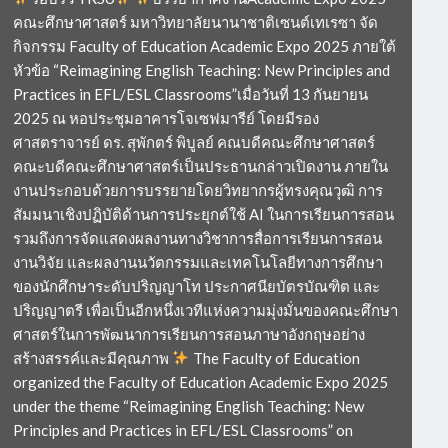
คณะศึกษาศาสตร์ มหาวิทยาลัยนานาชาติเซนต์เทเรซา จัด
กิจกรรม Faculty of Education Academic Expo 2025 ภายใต้
หัวข้อ “Reimagining English Teaching: New Principles and
Practices in EFL/ESL Classrooms”เมื่อวันที่ 13 กันยายน
2025 ณ หอประชุมอาคารโจเซฟมารีย์ โดยมีรอง
ศาสตราจารย์ ดร. สุพักตร์ พิบูลย์ คณบดีคณะศึกษาศาสตร์
คณะบดีคณะศึกษาศาสตร์เป็นประธานกล่าวเปิดงาน ภายใน
งานประกอบด้วยการบรรยายโดยวิทยากรผู้ทรงคุณวุฒิ การ
สัมมนาเชิงปฏิบัติด้านการประยุกต์ใช้ AI ในการเรียนการสอน
รวมถึงการจัดแสดงผลงานทางวิชาการสื่อการเรียนการสอน
งานวิจัย และผลงานนวัตกรรมและเทคโนโลยีทางการศึกษา
ของนักศึกษาระดับปริญญาโท ประกาศนียบัตรบัณฑิต และ
ปริญญาตรี เพื่อเป็นอีกหนึ่งเวทีแห่งความมุ่งมั่นของคณะศึกษา
ศาสตร์ในการพัฒนาการเรียนการสอนภาษาอังกฤษอย่าง
สร้างสรรค์และมีคุณภาพ
The Faculty of Education
organized the Faculty of Education Academic Expo 2025
under the theme “Reimagining English Teaching: New
Principles and Practices in EFL/ESL Classrooms” on