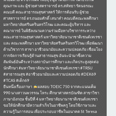
คุณภาพ และ ผู้ช่วยศาสตราจารย์ ดร.สหัทยา รัตนจรณะ
คณบดี คณะสาธารณสุขศาสตร์ ให้การต้อนรับ ผู้ช่วย
ศาสตราจารย์ ดร.ถนอมศักดิ์ เสนาคำ คณบดีคณะพลศึกษา
มหาวิทยาลัยศรีนครินทรวิโรฒ และคณะผู้บริหาร และ
คณาจารย์ ในพิธีลงนามความร่วมมือทางวิชาการระหว่าง
คณะสาธารณสุขศาสตร์ มหาวิทยาลัยนานาชาติเซนต์เทเรซา
และ คณะพลศึกษา มหาวิทยาลัยศรีนครินทรวิโรฒ เพื่อพัฒนา
ด้านวิชาการ สาขา อาชีวอนามัยและความปลอดภัย เชื่อมโยง
การจัดการเรียนรู้ด้านสาธารณสุข อันจะนำมาซึ่งความ
สัมพันธ์อันดีระหว่างสถาบันการศึกษา และเกิดประสูงสุดต่อ
นักศึกษา #มหาวิทยาลัยนานาชาติเซนต์เทเรซา #TRSU
#สาธารณสุข #อาชีวอนามัยและความปลอดภัย #DEK69
#TCAS #เด็ก69
ยืนหนึ่งเรื่องภาษา
ผลสอบ TOEIC 750 จากคะแนนเต็ม
990 นางสาวนพวรรณ โหระ ศึกษาศาสตรบัณฑิต สาขาวิชา
ภาษาอังกฤษ ชั้นปีที่ 4 มหาวิทยาลัยนานาชาติเซนต์เทเรซา
ขอให้นักศึกษามีความสำเร็จในอาชีพครู โดยใช้ภาษาและ
ความรู้ในการสอน เพื่อประกอบอาชีพในอนาคต St Teresa