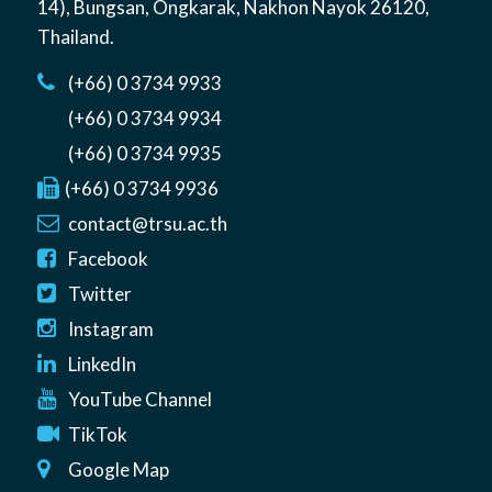
14)
,
Bungsan
,
Ongkarak, Nakhon Nayok
26120
,
Thailand
.
(+66) 0 3734 9933
(+66) 0 3734 9934
(+66) 0 3734 9935
(+66) 0 3734 9936
contact@trsu.ac.th
Facebook
Twitter
Instagram
LinkedIn
YouTube Channel
TikTok
Google Map