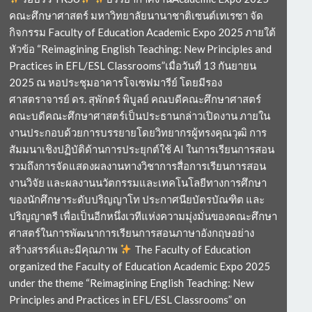
คณะศึกษาศาสตร์ มหาวิทยาลัยนานาชาติเซนต์เทเรซา จัด
กิจกรรม Faculty of Education Academic Expo 2025 ภายใต้
หัวข้อ “Reimagining English Teaching: New Principles and
Practices in EFL/ESL Classrooms”เมื่อวันที่ 13 กันยายน
2025 ณ หอประชุมอาคารโจเซฟมารีย์ โดยมีรอง
ศาสตราจารย์ ดร. สุพักตร์ พิบูลย์ คณบดีคณะศึกษาศาสตร์
คณะบดีคณะศึกษาศาสตร์เป็นประธานกล่าวเปิดงาน ภายใน
งานประกอบด้วยการบรรยายโดยวิทยากรผู้ทรงคุณวุฒิ การ
สัมมนาเชิงปฏิบัติด้านการประยุกต์ใช้ AI ในการเรียนการสอน
รวมถึงการจัดแสดงผลงานทางวิชาการสื่อการเรียนการสอน
งานวิจัย และผลงานนวัตกรรมและเทคโนโลยีทางการศึกษา
ของนักศึกษาระดับปริญญาโท ประกาศนียบัตรบัณฑิต และ
ปริญญาตรี เพื่อเป็นอีกหนึ่งเวทีแห่งความมุ่งมั่นของคณะศึกษา
ศาสตร์ในการพัฒนาการเรียนการสอนภาษาอังกฤษอย่าง
สร้างสรรค์และมีคุณภาพ
The Faculty of Education
organized the Faculty of Education Academic Expo 2025
under the theme “Reimagining English Teaching: New
Principles and Practices in EFL/ESL Classrooms” on