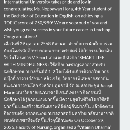
International University takes pride and joy in
congratulating Ms. Noppawan Hora, 4th Year student of
the Bachelor of Education in English, on achieving a
TOEIC score of 750/990! We are so proud of you and
wish you great success in your future career in teaching.
Congratulations!
เมื่อวันที่ 29 ตุลาคม 2568 ที่ผ่านมา ฝ่ายกิจการนักศึกษาร่วม
กับสโมสรนักศึกษา คณะพยาบาลศาสตร์ ได้กิจกรรมวิตามิน
ใจ ในโครงการ V-Smart เก่งและดี หัวข้อ “SMART LIFE
WITH MINDFULNESS : ใช้สติอย่างชาญฉลาด” สำหรับ
นักศึกษาพยาบาลชั้นปีที่ 1-2 โดยได้รับเกียรติจากวิทยากร
อ.ปุ๊กกี้ อาจารย์อัชฌา หลิ่วเจริญ วิทยากรพิเศษจากสถาบัน
พัฒนาเยาวชนโลก จังหวัดปทุมธานี จัด ณ หอประชุม Joseph
Marie มหาวิทยาลัยนานาชาติเซนต์เทเรซา กิจกรรมนี้
นักศึกษาได้รู้จักตนเองมากขึ้น มีความสุขในชีวิตโดยใช้สติ
มากขึ้น และสร้างสัมพันธภาพที่ดีต่อผู้อื่นมากขึ้น แล้วติดตาม
กิจกรรมดีๆ จากคณะพยาบาลศาสตร์ มหาวิทยาลัยนานาชาติ
เซนต์เทเรซาที่จะจัดขึ้นเร็วๆนี้อีกนะคะ On October 29,
2025, Faculty of Nursing, organized a “Vitamin Dharma”