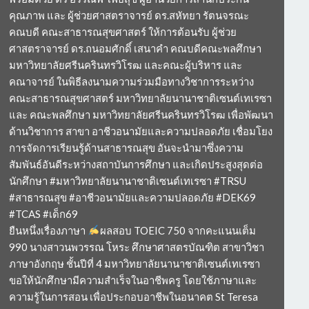
คุณภาพ และ ผู้ช่วยศาสตราจารย์ ดร.สหัทยา รัตนจรณะ
คณบดี คณะสาธารณสุขศาสตร์ ให้การต้อนรับ ผู้ช่วย
ศาสตราจารย์ ดร.ถนอมศักดิ์ เสนาคำ คณบดีคณะพลศึกษา
มหาวิทยาลัยศรีนครินทรวิโรฒ และคณะผู้บริหาร และ
คณาจารย์ ในพิธีลงนามความร่วมมือทางวิชาการระหว่าง
คณะสาธารณสุขศาสตร์ มหาวิทยาลัยนานาชาติเซนต์เทเรซา
และ คณะพลศึกษา มหาวิทยาลัยศรีนครินทรวิโรฒ เพื่อพัฒนา
ด้านวิชาการ สาขา อาชีวอนามัยและความปลอดภัย เชื่อมโยง
การจัดการเรียนรู้ด้านสาธารณสุข อันจะนำมาซึ่งความ
สัมพันธ์อันดีระหว่างสถาบันการศึกษา และเกิดประสูงสุดต่อ
นักศึกษา #มหาวิทยาลัยนานาชาติเซนต์เทเรซา #TRSU
#สาธารณสุข #อาชีวอนามัยและความปลอดภัย #DEK69
#TCAS #เด็ก69
ยืนหนึ่งเรื่องภาษา
ผลสอบ TOEIC 750 จากคะแนนเต็ม
990 นางสาวนพวรรณ โหระ ศึกษาศาสตรบัณฑิต สาขาวิชา
ภาษาอังกฤษ ชั้นปีที่ 4 มหาวิทยาลัยนานาชาติเซนต์เทเรซา
ขอให้นักศึกษามีความสำเร็จในอาชีพครู โดยใช้ภาษาและ
ความรู้ในการสอน เพื่อประกอบอาชีพในอนาคต St Teresa