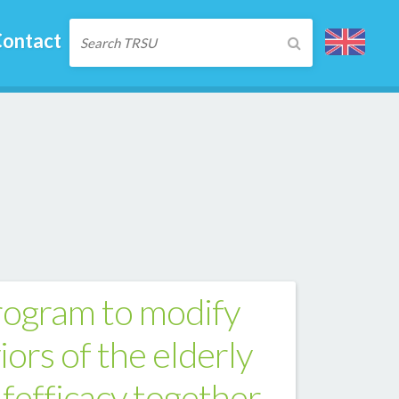
ontact
rogram to modify
rs of the elderly
lfefficacy together