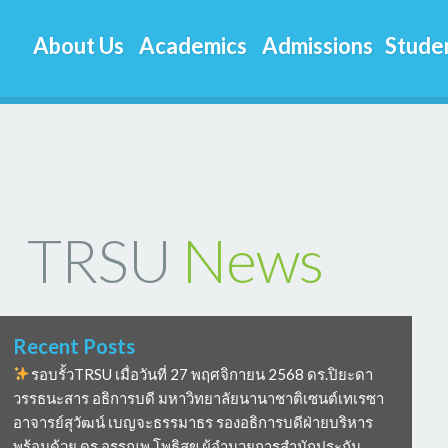
About Us
Academics
Admissions
Studen
TRSU
News
Recent Posts
รอบรั้วTRSU เมื่อวันที่ 27 พฤศจิกายน 2568 ดร.ปิยะดา
วรรธนะสาร อธิการบดี มหาวิทยาลัยนานาชาติเซนต์เทเรซา
อาจารย์สุวัฒน์ เบญจะธรรมาธร รองอธิการบดีฝ่ายบริหาร
พร้อมด้วย ดร อรรณพ โพธิสุข ผู้อำนวยการสำนักประกัน