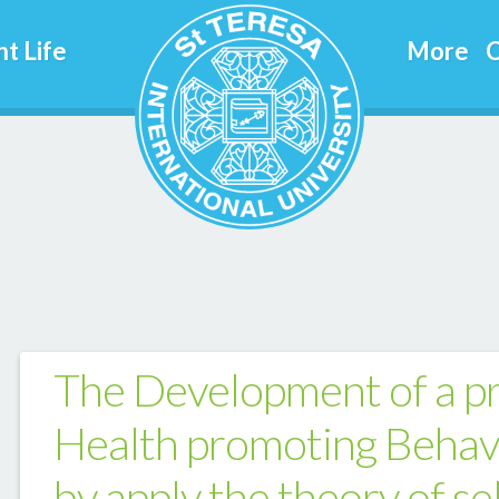
t Life
More
C
The Development of a p
Health promoting Behavio
by apply the theory of se