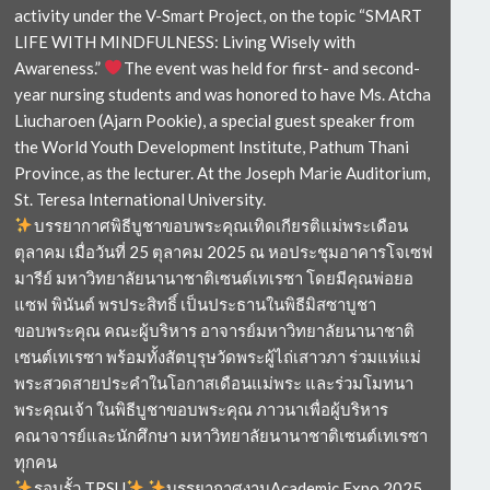
activity under the V-Smart Project, on the topic “SMART
LIFE WITH MINDFULNESS: Living Wisely with
Awareness.”
The event was held for first- and second-
year nursing students and was honored to have Ms. Atcha
Liucharoen (Ajarn Pookie), a special guest speaker from
the World Youth Development Institute, Pathum Thani
Province, as the lecturer. At the Joseph Marie Auditorium,
St. Teresa International University.
บรรยากาศพิธีบูชาขอบพระคุณเทิดเกียรติแม่พระเดือน
ตุลาคม เมื่อวันที่ 25 ตุลาคม 2025 ณ หอประชุมอาคารโจเซฟ
มารีย์ มหาวิทยาลัยนานาชาติเซนต์เทเรซา โดยมีคุณพ่อยอ
แซฟ พินันต์ พรประสิทธิ์ เป็นประธานในพิธีมิสซาบูชา
ขอบพระคุณ คณะผู้บริหาร อาจารย์มหาวิทยาลัยนานาชาติ
เซนต์เทเรซา พร้อมทั้งสัตบุรุษวัดพระผู้ไถ่เสาวภา ร่วมแห่แม่
พระสวดสายประคำในโอกาสเดือนแม่พระ และร่วมโมทนา
พระคุณเจ้า ในพิธีบูชาขอบพระคุณ ภาวนาเพื่อผู้บริหาร
คณาจารย์และนักศึกษา มหาวิทยาลัยนานาชาติเซนต์เทเรซา
ทุกคน
รอบรั้ว TRSU
บรรยากาศงานAcademic Expo 2025