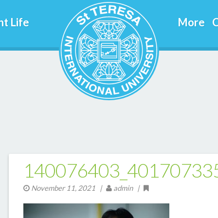
t Life
More
C
140076403_40170733
November 11, 2021
|
admin |