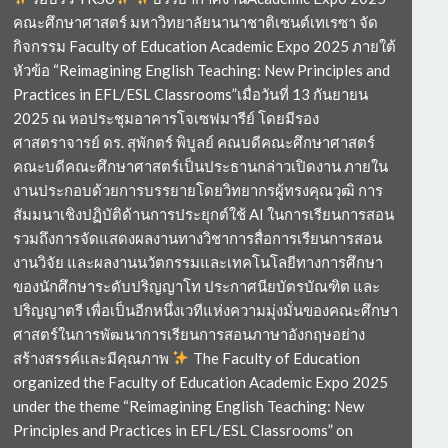
คณะศึกษาศาสตร์ มหาวิทยาลัยนานาชาติเซนต์เทเรซา จัด
กิจกรรม Faculty of Education Academic Expo 2025 ภายใต้
หัวข้อ “Reimagining English Teaching: New Principles and
Practices in EFL/ESL Classrooms”เมื่อวันที่ 13 กันยายน
2025 ณ หอประชุมอาคารโจเซฟมารีย์ โดยมีรอง
ศาสตราจารย์ ดร. สุพักตร์ พิบูลย์ คณบดีคณะศึกษาศาสตร์
คณะบดีคณะศึกษาศาสตร์เป็นประธานกล่าวเปิดงาน ภายใน
งานประกอบด้วยการบรรยายโดยวิทยากรผู้ทรงคุณวุฒิ การ
สัมมนาเชิงปฏิบัติด้านการประยุกต์ใช้ AI ในการเรียนการสอน
รวมถึงการจัดแสดงผลงานทางวิชาการสื่อการเรียนการสอน
งานวิจัย และผลงานนวัตกรรมและเทคโนโลยีทางการศึกษา
ของนักศึกษาระดับปริญญาโท ประกาศนียบัตรบัณฑิต และ
ปริญญาตรี เพื่อเป็นอีกหนึ่งเวทีแห่งความมุ่งมั่นของคณะศึกษา
ศาสตร์ในการพัฒนาการเรียนการสอนภาษาอังกฤษอย่าง
สร้างสรรค์และมีคุณภาพ
The Faculty of Education
organized the Faculty of Education Academic Expo 2025
under the theme “Reimagining English Teaching: New
Principles and Practices in EFL/ESL Classrooms” on