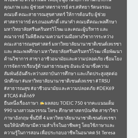
คุณภาพ และ ผู้ช่วยศาสตราจารย์ ดร.สหัทยา รัตนจรณะ
คณบดี คณะสาธารณสุขศาสตร์ ให้การต้อนรับ ผู้ช่วย
ศาสตราจารย์ ดร.ถนอมศักดิ์ เสนาคำ คณบดีคณะพลศึกษา
มหาวิทยาลัยศรีนครินทรวิโรฒ และคณะผู้บริหาร และ
คณาจารย์ ในพิธีลงนามความร่วมมือทางวิชาการระหว่าง
คณะสาธารณสุขศาสตร์ มหาวิทยาลัยนานาชาติเซนต์เทเรซา
และ คณะพลศึกษา มหาวิทยาลัยศรีนครินทรวิโรฒ เพื่อพัฒนา
ด้านวิชาการ สาขา อาชีวอนามัยและความปลอดภัย เชื่อมโยง
การจัดการเรียนรู้ด้านสาธารณสุข อันจะนำมาซึ่งความ
สัมพันธ์อันดีระหว่างสถาบันการศึกษา และเกิดประสูงสุดต่อ
นักศึกษา #มหาวิทยาลัยนานาชาติเซนต์เทเรซา #TRSU
#สาธารณสุข #อาชีวอนามัยและความปลอดภัย #DEK69
#TCAS #เด็ก69
ยืนหนึ่งเรื่องภาษา
ผลสอบ TOEIC 750 จากคะแนนเต็ม
990 นางสาวนพวรรณ โหระ ศึกษาศาสตรบัณฑิต สาขาวิชา
ภาษาอังกฤษ ชั้นปีที่ 4 มหาวิทยาลัยนานาชาติเซนต์เทเรซา
ขอให้นักศึกษามีความสำเร็จในอาชีพครู โดยใช้ภาษาและ
ความรู้ในการสอน เพื่อประกอบอาชีพในอนาคต St Teresa