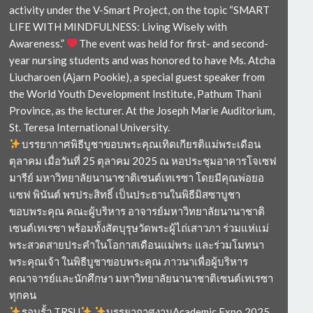
activity under the V-Smart Project, on the topic “SMART
LIFE WITH MINDFULNESS: Living Wisely with
Awareness.”
The event was held for first- and second-
year nursing students and was honored to have Ms. Atcha
Liucharoen (Ajarn Pookie), a special guest speaker from
the World Youth Development Institute, Pathum Thani
Province, as the lecturer. At the Joseph Marie Auditorium,
St. Teresa International University.
บรรยากาศพิธีบูชาขอบพระคุณเทิดเกียรติแม่พระเดือน
ตุลาคม เมื่อวันที่ 25 ตุลาคม 2025 ณ หอประชุมอาคารโจเซฟ
มารีย์ มหาวิทยาลัยนานาชาติเซนต์เทเรซา โดยมีคุณพ่อยอ
แซฟ พินันต์ พรประสิทธิ์ เป็นประธานในพิธีมิสซาบูชา
ขอบพระคุณ คณะผู้บริหาร อาจารย์มหาวิทยาลัยนานาชาติ
เซนต์เทเรซา พร้อมทั้งสัตบุรุษวัดพระผู้ไถ่เสาวภา ร่วมแห่แม่
พระสวดสายประคำในโอกาสเดือนแม่พระ และร่วมโมทนา
พระคุณเจ้า ในพิธีบูชาขอบพระคุณ ภาวนาเพื่อผู้บริหาร
คณาจารย์และนักศึกษา มหาวิทยาลัยนานาชาติเซนต์เทเรซา
ทุกคน
รอบรั้ว TRSU
บรรยากาศงานAcademic Expo 2025