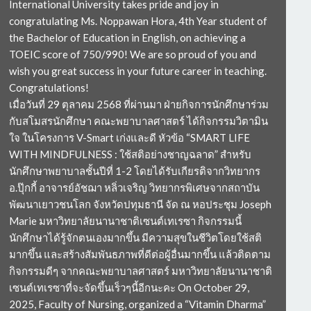
International University takes pride and joy in
congratulating Ms. Noppawan Hora, 4th Year student of
the Bachelor of Education in English, on achieving a
TOEIC score of 750/990! We are so proud of you and
wish you great success in your future career in teaching.
Congratulations!
เมื่อวันที่ 29 ตุลาคม 2568 ที่ผ่านมา ฝ่ายกิจการนักศึกษาร่วม
กับสโมสรนักศึกษา คณะพยาบาลศาสตร์ ได้กิจกรรมวิตามิน
ใจ ในโครงการ V-Smart เก่งและดี หัวข้อ “SMART LIFE
WITH MINDFULNESS : ใช้สติอย่างชาญฉลาด” สำหรับ
นักศึกษาพยาบาลชั้นปีที่ 1-2 โดยได้รับเกียรติจากวิทยากร
อ.ปุ๊กกี้ อาจารย์อัชฌา หลิ่วเจริญ วิทยากรพิเศษจากสถาบัน
พัฒนาเยาวชนโลก จังหวัดปทุมธานี จัด ณ หอประชุม Joseph
Marie มหาวิทยาลัยนานาชาติเซนต์เทเรซา กิจกรรมนี้
นักศึกษาได้รู้จักตนเองมากขึ้น มีความสุขในชีวิตโดยใช้สติ
มากขึ้น และสร้างสัมพันธภาพที่ดีต่อผู้อื่นมากขึ้น แล้วติดตาม
กิจกรรมดีๆ จากคณะพยาบาลศาสตร์ มหาวิทยาลัยนานาชาติ
เซนต์เทเรซาที่จะจัดขึ้นเร็วๆนี้อีกนะคะ On October 29,
2025, Faculty of Nursing, organized a “Vitamin Dharma”