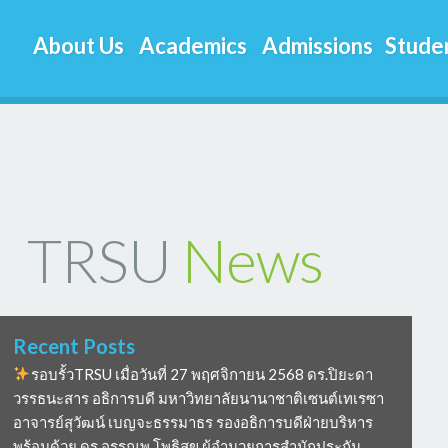
About Us
Academics
Admissions
Studen
TRSU
News
Recent Posts
รอบรั้วTRSU เมื่อวันที่ 27 พฤศจิกายน 2568 ดร.ปิยะดา
วรรธนะสาร อธิการบดี มหาวิทยาลัยนานาชาติเซนต์เทเรซา
อาจารย์สุวัฒน์ เบญจะธรรมาธร รองอธิการบดีฝ่ายบริหาร
พร้อมด้วย ดร อรรณพ โพธิสุข ผู้อำนวยการสำนักประกัน