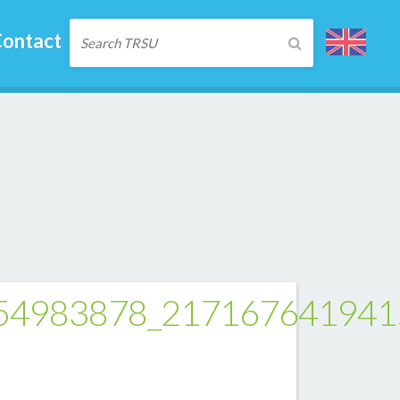
ontact
54983878_217167641941