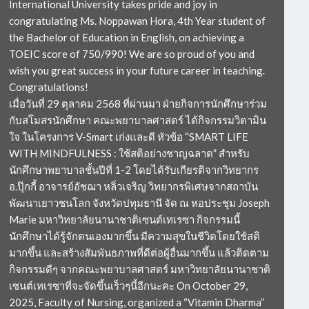
International University takes pride and joy in
congratulating Ms. Noppawan Hora, 4th Year student of
the Bachelor of Education in English, on achieving a
TOEIC score of 750/990! We are so proud of you and
wish you great success in your future career in teaching.
Congratulations!
เมื่อวันที่ 29 ตุลาคม 2568 ที่ผ่านมา ฝ่ายกิจการนักศึกษาร่วม
กับสโมสรนักศึกษา คณะพยาบาลศาสตร์ ได้กิจกรรมวิตามิน
ใจ ในโครงการ V-Smart เก่งและดี หัวข้อ “SMART LIFE
WITH MINDFULNESS : ใช้สติอย่างชาญฉลาด” สำหรับ
นักศึกษาพยาบาลชั้นปีที่ 1-2 โดยได้รับเกียรติจากวิทยากร
อ.ปุ๊กกี้ อาจารย์อัชฌา หลิ่วเจริญ วิทยากรพิเศษจากสถาบัน
พัฒนาเยาวชนโลก จังหวัดปทุมธานี จัด ณ หอประชุม Joseph
Marie มหาวิทยาลัยนานาชาติเซนต์เทเรซา กิจกรรมนี้
นักศึกษาได้รู้จักตนเองมากขึ้น มีความสุขในชีวิตโดยใช้สติ
มากขึ้น และสร้างสัมพันธภาพที่ดีต่อผู้อื่นมากขึ้น แล้วติดตาม
กิจกรรมดีๆ จากคณะพยาบาลศาสตร์ มหาวิทยาลัยนานาชาติ
เซนต์เทเรซาที่จะจัดขึ้นเร็วๆนี้อีกนะคะ On October 29,
2025, Faculty of Nursing, organized a “Vitamin Dharma”