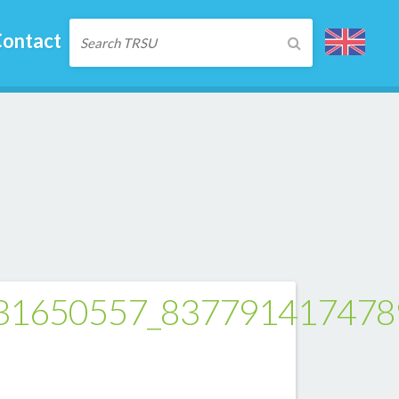
ontact
31650557_837791417478