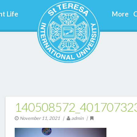
t Life
More
C
140508572_40170732
November 11, 2021
|
admin |