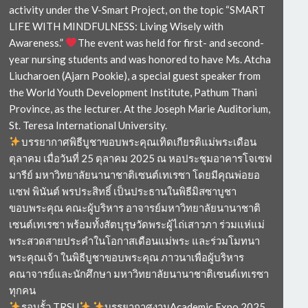
activity under the V-Smart Project, on the topic “SMART
LIFE WITH MINDFULNESS: Living Wisely with
Awareness.”
The event was held for first- and second-
year nursing students and was honored to have Ms. Atcha
Liucharoen (Ajarn Pookie), a special guest speaker from
the World Youth Development Institute, Pathum Thani
Province, as the lecturer. At the Joseph Marie Auditorium,
St. Teresa International University.
บรรยากาศพิธีบูชาขอบพระคุณเทิดเกียรติแม่พระเดือน
ตุลาคม เมื่อวันที่ 25 ตุลาคม 2025 ณ หอประชุมอาคารโจเซฟ
มารีย์ มหาวิทยาลัยนานาชาติเซนต์เทเรซา โดยมีคุณพ่อยอ
แซฟ พินันต์ พรประสิทธิ์ เป็นประธานในพิธีมิสซาบูชา
ขอบพระคุณ คณะผู้บริหาร อาจารย์มหาวิทยาลัยนานาชาติ
เซนต์เทเรซา พร้อมทั้งสัตบุรุษวัดพระผู้ไถ่เสาวภา ร่วมแห่แม่
พระสวดสายประคำในโอกาสเดือนแม่พระ และร่วมโมทนา
พระคุณเจ้า ในพิธีบูชาขอบพระคุณ ภาวนาเพื่อผู้บริหาร
คณาจารย์และนักศึกษา มหาวิทยาลัยนานาชาติเซนต์เทเรซา
ทุกคน
รอบรั้ว TRSU
บรรยากาศงานAcademic Expo 2025