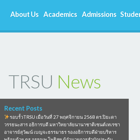
About Us
Academics
Admissions
Studen
TRSU
News
Recent Posts
รอบรั้วTRSU เมื่อวันที่ 27 พฤศจิกายน 2568 ดร.ปิยะดา
วรรธนะสาร อธิการบดี มหาวิทยาลัยนานาชาติเซนต์เทเรซา
อาจารย์สุวัฒน์ เบญจะธรรมาธร รองอธิการบดีฝ่ายบริหาร
พร้อมด้วย ดร อรรณพ โพธิสุข ผู้อำนวยการสำนักประกัน