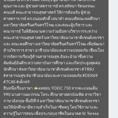
คุณภาพ และ ผู้ช่วยศาสตราจารย์ ดร.สหัทยา รัตนจรณะ
คณบดี คณะสาธารณสุขศาสตร์ ให้การต้อนรับ ผู้ช่วย
ศาสตราจารย์ ดร.ถนอมศักดิ์ เสนาคำ คณบดีคณะพลศึกษา
มหาวิทยาลัยศรีนครินทรวิโรฒ และคณะผู้บริหาร และ
คณาจารย์ ในพิธีลงนามความร่วมมือทางวิชาการระหว่าง
คณะสาธารณสุขศาสตร์ มหาวิทยาลัยนานาชาติเซนต์เทเรซา
และ คณะพลศึกษา มหาวิทยาลัยศรีนครินทรวิโรฒ เพื่อพัฒนา
ด้านวิชาการ สาขา อาชีวอนามัยและความปลอดภัย เชื่อมโยง
การจัดการเรียนรู้ด้านสาธารณสุข อันจะนำมาซึ่งความ
สัมพันธ์อันดีระหว่างสถาบันการศึกษา และเกิดประสูงสุดต่อ
นักศึกษา #มหาวิทยาลัยนานาชาติเซนต์เทเรซา #TRSU
#สาธารณสุข #อาชีวอนามัยและความปลอดภัย #DEK69
#TCAS #เด็ก69
ยืนหนึ่งเรื่องภาษา
ผลสอบ TOEIC 750 จากคะแนนเต็ม
990 นางสาวนพวรรณ โหระ ศึกษาศาสตรบัณฑิต สาขาวิชา
ภาษาอังกฤษ ชั้นปีที่ 4 มหาวิทยาลัยนานาชาติเซนต์เทเรซา
ขอให้นักศึกษามีความสำเร็จในอาชีพครู โดยใช้ภาษาและ
ความรู้ในการสอน เพื่อประกอบอาชีพในอนาคต St Teresa