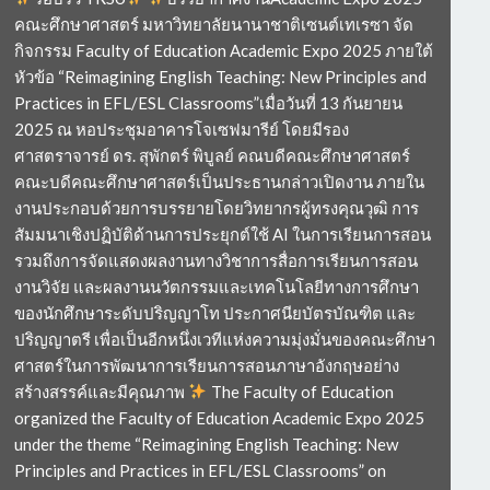
คณะศึกษาศาสตร์ มหาวิทยาลัยนานาชาติเซนต์เทเรซา จัด
กิจกรรม Faculty of Education Academic Expo 2025 ภายใต้
หัวข้อ “Reimagining English Teaching: New Principles and
Practices in EFL/ESL Classrooms”เมื่อวันที่ 13 กันยายน
2025 ณ หอประชุมอาคารโจเซฟมารีย์ โดยมีรอง
ศาสตราจารย์ ดร. สุพักตร์ พิบูลย์ คณบดีคณะศึกษาศาสตร์
คณะบดีคณะศึกษาศาสตร์เป็นประธานกล่าวเปิดงาน ภายใน
งานประกอบด้วยการบรรยายโดยวิทยากรผู้ทรงคุณวุฒิ การ
สัมมนาเชิงปฏิบัติด้านการประยุกต์ใช้ AI ในการเรียนการสอน
รวมถึงการจัดแสดงผลงานทางวิชาการสื่อการเรียนการสอน
งานวิจัย และผลงานนวัตกรรมและเทคโนโลยีทางการศึกษา
ของนักศึกษาระดับปริญญาโท ประกาศนียบัตรบัณฑิต และ
ปริญญาตรี เพื่อเป็นอีกหนึ่งเวทีแห่งความมุ่งมั่นของคณะศึกษา
ศาสตร์ในการพัฒนาการเรียนการสอนภาษาอังกฤษอย่าง
สร้างสรรค์และมีคุณภาพ
The Faculty of Education
organized the Faculty of Education Academic Expo 2025
under the theme “Reimagining English Teaching: New
Principles and Practices in EFL/ESL Classrooms” on