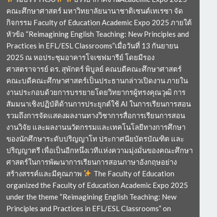
คณะศึกษาศาสตร์ มหาวิทยาลัยนานาชาติเซนต์เทเรซา จัด
กิจกรรม Faculty of Education Academic Expo 2025 ภายใต้
หัวข้อ “Reimagining English Teaching: New Principles and
Practices in EFL/ESL Classrooms”เมื่อวันที่ 13 กันยายน
2025 ณ หอประชุมอาคารโจเซฟมารีย์ โดยมีรอง
ศาสตราจารย์ ดร. สุพักตร์ พิบูลย์ คณบดีคณะศึกษาศาสตร์
คณะบดีคณะศึกษาศาสตร์เป็นประธานกล่าวเปิดงาน ภายใน
งานประกอบด้วยการบรรยายโดยวิทยากรผู้ทรงคุณวุฒิ การ
สัมมนาเชิงปฏิบัติด้านการประยุกต์ใช้ AI ในการเรียนการสอน
รวมถึงการจัดแสดงผลงานทางวิชาการสื่อการเรียนการสอน
งานวิจัย และผลงานนวัตกรรมและเทคโนโลยีทางการศึกษา
ของนักศึกษาระดับปริญญาโท ประกาศนียบัตรบัณฑิต และ
ปริญญาตรี เพื่อเป็นอีกหนึ่งเวทีแห่งความมุ่งมั่นของคณะศึกษา
ศาสตร์ในการพัฒนาการเรียนการสอนภาษาอังกฤษอย่าง
สร้างสรรค์และมีคุณภาพ
The Faculty of Education
organized the Faculty of Education Academic Expo 2025
under the theme “Reimagining English Teaching: New
Principles and Practices in EFL/ESL Classrooms” on