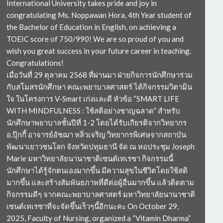
International University takes pride and joy in
congratulating Ms. Noppawan Hora, 4th Year student of
the Bachelor of Education in English, on achieving a
TOEIC score of 750/990! We are so proud of you and
wish you great success in your future career in teaching.
Congratulations!
เมื่อวันที่ 29 ตุลาคม 2568 ที่ผ่านมา ฝ่ายกิจการนักศึกษาร่วม
กับสโมสรนักศึกษา คณะพยาบาลศาสตร์ ได้กิจกรรมวิตามิน
ใจ ในโครงการ V-Smart เก่งและดี หัวข้อ “SMART LIFE
WITH MINDFULNESS : ใช้สติอย่างชาญฉลาด” สำหรับ
นักศึกษาพยาบาลชั้นปีที่ 1-2 โดยได้รับเกียรติจากวิทยากร
อ.ปุ๊กกี้ อาจารย์อัชฌา หลิ่วเจริญ วิทยากรพิเศษจากสถาบัน
พัฒนาเยาวชนโลก จังหวัดปทุมธานี จัด ณ หอประชุม Joseph
Marie มหาวิทยาลัยนานาชาติเซนต์เทเรซา กิจกรรมนี้
นักศึกษาได้รู้จักตนเองมากขึ้น มีความสุขในชีวิตโดยใช้สติ
มากขึ้น และสร้างสัมพันธภาพที่ดีต่อผู้อื่นมากขึ้น แล้วติดตาม
กิจกรรมดีๆ จากคณะพยาบาลศาสตร์ มหาวิทยาลัยนานาชาติ
เซนต์เทเรซาที่จะจัดขึ้นเร็วๆนี้อีกนะคะ On October 29,
2025, Faculty of Nursing, organized a “Vitamin Dharma”