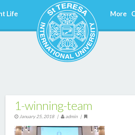
t Life
More
C
1-winning-team
January 25, 2018
|
admin |