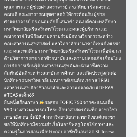
คุณภาพ และ ผู้ช่วยศาสตราจารย์ ดร.สหัทยา รัตนจรณะ
คณบดี คณะสาธารณสุขศาสตร์ ให้การต้อนรับ ผู้ช่วย
ศาสตราจารย์ ดร.ถนอมศักดิ์ เสนาคำ คณบดีคณะพลศึกษา
มหาวิทยาลัยศรีนครินทรวิโรฒ และคณะผู้บริหาร และ
คณาจารย์ ในพิธีลงนามความร่วมมือทางวิชาการระหว่าง
คณะสาธารณสุขศาสตร์ มหาวิทยาลัยนานาชาติเซนต์เทเรซา
และ คณะพลศึกษา มหาวิทยาลัยศรีนครินทรวิโรฒ เพื่อพัฒนา
ด้านวิชาการ สาขา อาชีวอนามัยและความปลอดภัย เชื่อมโยง
การจัดการเรียนรู้ด้านสาธารณสุข อันจะนำมาซึ่งความ
สัมพันธ์อันดีระหว่างสถาบันการศึกษา และเกิดประสูงสุดต่อ
นักศึกษา #มหาวิทยาลัยนานาชาติเซนต์เทเรซา #TRSU
#สาธารณสุข #อาชีวอนามัยและความปลอดภัย #DEK69
#TCAS #เด็ก69
ยืนหนึ่งเรื่องภาษา
ผลสอบ TOEIC 750 จากคะแนนเต็ม
990 นางสาวนพวรรณ โหระ ศึกษาศาสตรบัณฑิต สาขาวิชา
ภาษาอังกฤษ ชั้นปีที่ 4 มหาวิทยาลัยนานาชาติเซนต์เทเรซา
ขอให้นักศึกษามีความสำเร็จในอาชีพครู โดยใช้ภาษาและ
ความรู้ในการสอน เพื่อประกอบอาชีพในอนาคต St Teresa