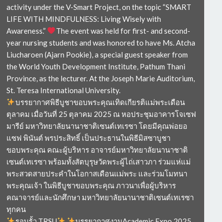
activity under the V-Smart Project, on the topic “SMART
LIFE WITH MINDFULNESS: Living Wisely with
Awareness.”
The event was held for first- and second-
year nursing students and was honored to have Ms. Atcha
Liucharoen (Ajarn Pookie), a special guest speaker from
the World Youth Development Institute, Pathum Thani
Province, as the lecturer. At the Joseph Marie Auditorium,
St. Teresa International University.
บรรยากาศพิธีบูชาขอบพระคุณเทิดเกียรติแม่พระเดือน
ตุลาคม เมื่อวันที่ 25 ตุลาคม 2025 ณ หอประชุมอาคารโจเซฟ
มารีย์ มหาวิทยาลัยนานาชาติเซนต์เทเรซา โดยมีคุณพ่อยอ
แซฟ พินันต์ พรประสิทธิ์ เป็นประธานในพิธีมิสซาบูชา
ขอบพระคุณ คณะผู้บริหาร อาจารย์มหาวิทยาลัยนานาชาติ
เซนต์เทเรซา พร้อมทั้งสัตบุรุษวัดพระผู้ไถ่เสาวภา ร่วมแห่แม่
พระสวดสายประคำในโอกาสเดือนแม่พระ และร่วมโมทนา
พระคุณเจ้า ในพิธีบูชาขอบพระคุณ ภาวนาเพื่อผู้บริหาร
คณาจารย์และนักศึกษา มหาวิทยาลัยนานาชาติเซนต์เทเรซา
ทุกคน
รอบรั้ว TRSU
บรรยากาศงานAcademic Expo 2025