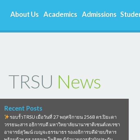
About Us
Academics
Admissions
Studen
TRSU
News
Recent Posts
รอบรั้วTRSU เมื่อวันที่ 27 พฤศจิกายน 2568 ดร.ปิยะดา
วรรธนะสาร อธิการบดี มหาวิทยาลัยนานาชาติเซนต์เทเรซา
อาจารย์สุวัฒน์ เบญจะธรรมาธร รองอธิการบดีฝ่ายบริหาร
พร้อมด้วย ดร อรรณพ โพธิสุข ผู้อำนวยการสำนักประกัน