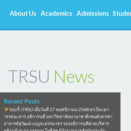
About Us
Academics
Admissions
Studen
TRSU
News
Recent Posts
รอบรั้วTRSU เมื่อวันที่ 27 พฤศจิกายน 2568 ดร.ปิยะดา
วรรธนะสาร อธิการบดี มหาวิทยาลัยนานาชาติเซนต์เทเรซา
อาจารย์สุวัฒน์ เบญจะธรรมาธร รองอธิการบดีฝ่ายบริหาร
พร้อมด้วย ดร อรรณพ โพธิสุข ผู้อำนวยการสำนักประกัน