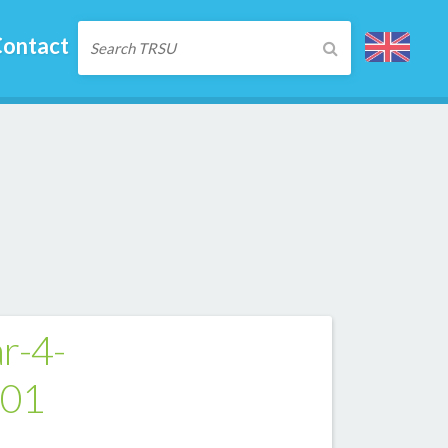
ontact
r-4-
001