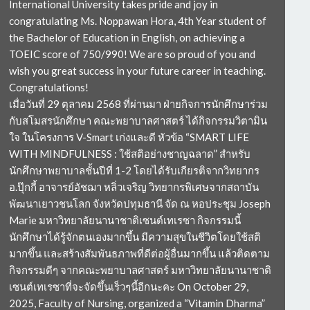
International University takes pride and joy in
congratulating Ms. Noppawan Hora, 4th Year student of
the Bachelor of Education in English, on achieving a
TOEIC score of 750/990! We are so proud of you and
wish you great success in your future career in teaching.
Congratulations!
เมื่อวันที่ 29 ตุลาคม 2568 ที่ผ่านมา ฝ่ายกิจการนักศึกษาร่วม
กับสโมสรนักศึกษา คณะพยาบาลศาสตร์ ได้กิจกรรมวิตามิน
ใจ ในโครงการ V-Smart เก่งและดี หัวข้อ “SMART LIFE
WITH MINDFULNESS : ใช้สติอย่างชาญฉลาด” สำหรับ
นักศึกษาพยาบาลชั้นปีที่ 1-2 โดยได้รับเกียรติจากวิทยากร
อ.ปุ๊กกี้ อาจารย์อัชฌา หลิ่วเจริญ วิทยากรพิเศษจากสถาบัน
พัฒนาเยาวชนโลก จังหวัดปทุมธานี จัด ณ หอประชุม Joseph
Marie มหาวิทยาลัยนานาชาติเซนต์เทเรซา กิจกรรมนี้
นักศึกษาได้รู้จักตนเองมากขึ้น มีความสุขในชีวิตโดยใช้สติ
มากขึ้น และสร้างสัมพันธภาพที่ดีต่อผู้อื่นมากขึ้น แล้วติดตาม
กิจกรรมดีๆ จากคณะพยาบาลศาสตร์ มหาวิทยาลัยนานาชาติ
เซนต์เทเรซาที่จะจัดขึ้นเร็วๆนี้อีกนะคะ On October 29,
2025, Faculty of Nursing, organized a “Vitamin Dharma”