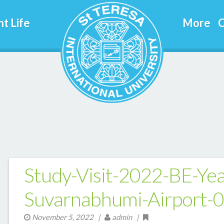
t Life
More
C
Study-Visit-2022-BE-Yea
Suvarnabhumi-Airport-
November 5, 2022
|
admin |