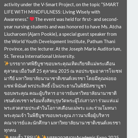
activity under the V-Smart Project, on the topic “SMART
LIFE WITH MINDFULNESS: Living Wisely with
Awareness.”
The event was held for first- and second-
year nursing students and was honored to have Ms. Atcha
Liucharoen (Ajarn Pookie), a special guest speaker from
the World Youth Development Institute, Pathum Thani
Province, as the lecturer. At the Joseph Marie Auditorium,
St. Teresa International University.
บรรยากาศพิธีบูชาขอบพระคุณเทิดเกียรติแม่พระเดือน
ตุลาคม เมื่อวันที่ 25 ตุลาคม 2025 ณ หอประชุมอาคารโจเซฟ
มารีย์ มหาวิทยาลัยนานาชาติเซนต์เทเรซา โดยมีคุณพ่อยอ
แซฟ พินันต์ พรประสิทธิ์ เป็นประธานในพิธีมิสซาบูชา
ขอบพระคุณ คณะผู้บริหาร อาจารย์มหาวิทยาลัยนานาชาติ
เซนต์เทเรซา พร้อมทั้งสัตบุรุษวัดพระผู้ไถ่เสาวภา ร่วมแห่แม่
พระสวดสายประคำในโอกาสเดือนแม่พระ และร่วมโมทนา
พระคุณเจ้า ในพิธีบูชาขอบพระคุณ ภาวนาเพื่อผู้บริหาร
คณาจารย์และนักศึกษา มหาวิทยาลัยนานาชาติเซนต์เทเรซา
ทุกคน
รอบรั้ว TRSU
บรรยากาศงานAcademic Expo 2025