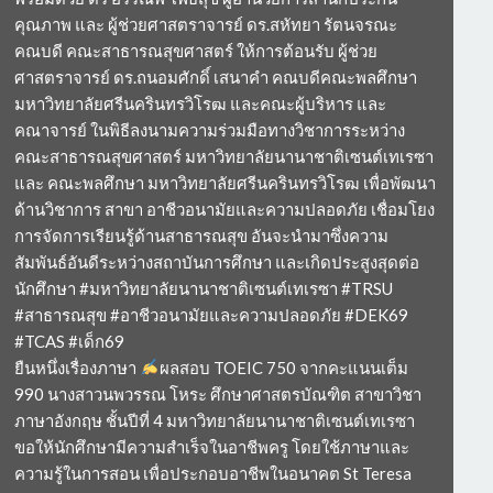
คุณภาพ และ ผู้ช่วยศาสตราจารย์ ดร.สหัทยา รัตนจรณะ
คณบดี คณะสาธารณสุขศาสตร์ ให้การต้อนรับ ผู้ช่วย
ศาสตราจารย์ ดร.ถนอมศักดิ์ เสนาคำ คณบดีคณะพลศึกษา
มหาวิทยาลัยศรีนครินทรวิโรฒ และคณะผู้บริหาร และ
คณาจารย์ ในพิธีลงนามความร่วมมือทางวิชาการระหว่าง
คณะสาธารณสุขศาสตร์ มหาวิทยาลัยนานาชาติเซนต์เทเรซา
และ คณะพลศึกษา มหาวิทยาลัยศรีนครินทรวิโรฒ เพื่อพัฒนา
ด้านวิชาการ สาขา อาชีวอนามัยและความปลอดภัย เชื่อมโยง
การจัดการเรียนรู้ด้านสาธารณสุข อันจะนำมาซึ่งความ
สัมพันธ์อันดีระหว่างสถาบันการศึกษา และเกิดประสูงสุดต่อ
นักศึกษา #มหาวิทยาลัยนานาชาติเซนต์เทเรซา #TRSU
#สาธารณสุข #อาชีวอนามัยและความปลอดภัย #DEK69
#TCAS #เด็ก69
ยืนหนึ่งเรื่องภาษา
ผลสอบ TOEIC 750 จากคะแนนเต็ม
990 นางสาวนพวรรณ โหระ ศึกษาศาสตรบัณฑิต สาขาวิชา
ภาษาอังกฤษ ชั้นปีที่ 4 มหาวิทยาลัยนานาชาติเซนต์เทเรซา
ขอให้นักศึกษามีความสำเร็จในอาชีพครู โดยใช้ภาษาและ
ความรู้ในการสอน เพื่อประกอบอาชีพในอนาคต St Teresa