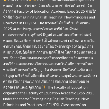
คณะศึกษาศาสตร์ มหาวิทยาลัยนานาชาติเซนต์เทเรซา จัด
กิจกรรม Faculty of Education Academic Expo 2025 ภายใต้
หัวข้อ “Reimagining English Teaching: New Principles and
Practices in EFL/ESL Classrooms”เมื่อวันที่ 13 กันยายน
2025 ณ หอประชุมอาคารโจเซฟมารีย์ โดยมีรอง
ศาสตราจารย์ ดร. สุพักตร์ พิบูลย์ คณบดีคณะศึกษาศาสตร์
คณะบดีคณะศึกษาศาสตร์เป็นประธานกล่าวเปิดงาน ภายใน
งานประกอบด้วยการบรรยายโดยวิทยากรผู้ทรงคุณวุฒิ การ
สัมมนาเชิงปฏิบัติด้านการประยุกต์ใช้ AI ในการเรียนการสอน
รวมถึงการจัดแสดงผลงานทางวิชาการสื่อการเรียนการสอน
งานวิจัย และผลงานนวัตกรรมและเทคโนโลยีทางการศึกษา
ของนักศึกษาระดับปริญญาโท ประกาศนียบัตรบัณฑิต และ
ปริญญาตรี เพื่อเป็นอีกหนึ่งเวทีแห่งความมุ่งมั่นของคณะศึกษา
ศาสตร์ในการพัฒนาการเรียนการสอนภาษาอังกฤษอย่าง
สร้างสรรค์และมีคุณภาพ
The Faculty of Education
organized the Faculty of Education Academic Expo 2025
under the theme “Reimagining English Teaching: New
Principles and Practices in EFL/ESL Classrooms” on