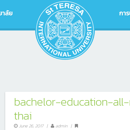
ยาลัย
การ
bachelor-education-all
thai
June 26, 2017
|
admin |