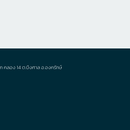
ายก คลอง 14
ต.บึงศาล อ.องครักษ์