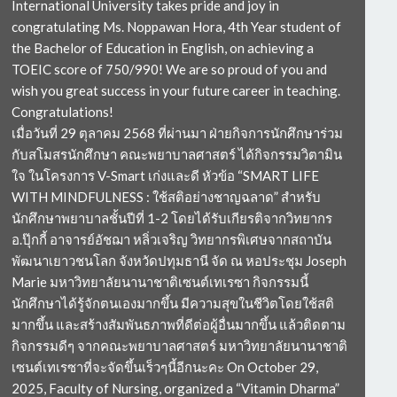
International University takes pride and joy in
congratulating Ms. Noppawan Hora, 4th Year student of
the Bachelor of Education in English, on achieving a
TOEIC score of 750/990! We are so proud of you and
wish you great success in your future career in teaching.
Congratulations!
เมื่อวันที่ 29 ตุลาคม 2568 ที่ผ่านมา ฝ่ายกิจการนักศึกษาร่วม
กับสโมสรนักศึกษา คณะพยาบาลศาสตร์ ได้กิจกรรมวิตามิน
ใจ ในโครงการ V-Smart เก่งและดี หัวข้อ “SMART LIFE
WITH MINDFULNESS : ใช้สติอย่างชาญฉลาด” สำหรับ
นักศึกษาพยาบาลชั้นปีที่ 1-2 โดยได้รับเกียรติจากวิทยากร
อ.ปุ๊กกี้ อาจารย์อัชฌา หลิ่วเจริญ วิทยากรพิเศษจากสถาบัน
พัฒนาเยาวชนโลก จังหวัดปทุมธานี จัด ณ หอประชุม Joseph
Marie มหาวิทยาลัยนานาชาติเซนต์เทเรซา กิจกรรมนี้
นักศึกษาได้รู้จักตนเองมากขึ้น มีความสุขในชีวิตโดยใช้สติ
มากขึ้น และสร้างสัมพันธภาพที่ดีต่อผู้อื่นมากขึ้น แล้วติดตาม
กิจกรรมดีๆ จากคณะพยาบาลศาสตร์ มหาวิทยาลัยนานาชาติ
เซนต์เทเรซาที่จะจัดขึ้นเร็วๆนี้อีกนะคะ On October 29,
2025, Faculty of Nursing, organized a “Vitamin Dharma”