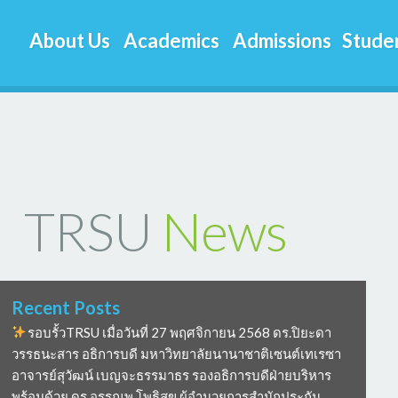
About Us
Academics
Admissions
Studen
TRSU
News
Recent Posts
รอบรั้วTRSU เมื่อวันที่ 27 พฤศจิกายน 2568 ดร.ปิยะดา
วรรธนะสาร อธิการบดี มหาวิทยาลัยนานาชาติเซนต์เทเรซา
อาจารย์สุวัฒน์ เบญจะธรรมาธร รองอธิการบดีฝ่ายบริหาร
พร้อมด้วย ดร อรรณพ โพธิสุข ผู้อำนวยการสำนักประกัน