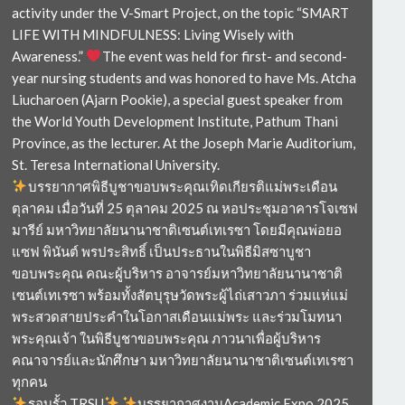
activity under the V-Smart Project, on the topic “SMART
LIFE WITH MINDFULNESS: Living Wisely with
Awareness.”
The event was held for first- and second-
year nursing students and was honored to have Ms. Atcha
Liucharoen (Ajarn Pookie), a special guest speaker from
the World Youth Development Institute, Pathum Thani
Province, as the lecturer. At the Joseph Marie Auditorium,
St. Teresa International University.
บรรยากาศพิธีบูชาขอบพระคุณเทิดเกียรติแม่พระเดือน
ตุลาคม เมื่อวันที่ 25 ตุลาคม 2025 ณ หอประชุมอาคารโจเซฟ
มารีย์ มหาวิทยาลัยนานาชาติเซนต์เทเรซา โดยมีคุณพ่อยอ
แซฟ พินันต์ พรประสิทธิ์ เป็นประธานในพิธีมิสซาบูชา
ขอบพระคุณ คณะผู้บริหาร อาจารย์มหาวิทยาลัยนานาชาติ
เซนต์เทเรซา พร้อมทั้งสัตบุรุษวัดพระผู้ไถ่เสาวภา ร่วมแห่แม่
พระสวดสายประคำในโอกาสเดือนแม่พระ และร่วมโมทนา
พระคุณเจ้า ในพิธีบูชาขอบพระคุณ ภาวนาเพื่อผู้บริหาร
คณาจารย์และนักศึกษา มหาวิทยาลัยนานาชาติเซนต์เทเรซา
ทุกคน
รอบรั้ว TRSU
บรรยากาศงานAcademic Expo 2025