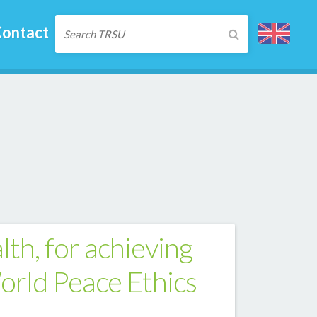
ontact
lth, for achieving
orld Peace Ethics