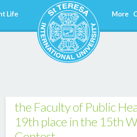
t Life
More
C
the Faculty of Public Hea
19th place in the 15th W
Contest