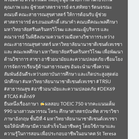
คุณภาพ และ ผู้ช่วยศาสตราจารย์ ดร.สหัทยา รัตนจรณะ
คณบดี คณะสาธารณสุขศาสตร์ ให้การต้อนรับ ผู้ช่วย
ศาสตราจารย์ ดร.ถนอมศักดิ์ เสนาคำ คณบดีคณะพลศึกษา
มหาวิทยาลัยศรีนครินทรวิโรฒ และคณะผู้บริหาร และ
คณาจารย์ ในพิธีลงนามความร่วมมือทางวิชาการระหว่าง
คณะสาธารณสุขศาสตร์ มหาวิทยาลัยนานาชาติเซนต์เทเรซา
และ คณะพลศึกษา มหาวิทยาลัยศรีนครินทรวิโรฒ เพื่อพัฒนา
ด้านวิชาการ สาขา อาชีวอนามัยและความปลอดภัย เชื่อมโยง
การจัดการเรียนรู้ด้านสาธารณสุข อันจะนำมาซึ่งความ
สัมพันธ์อันดีระหว่างสถาบันการศึกษา และเกิดประสูงสุดต่อ
นักศึกษา #มหาวิทยาลัยนานาชาติเซนต์เทเรซา #TRSU
#สาธารณสุข #อาชีวอนามัยและความปลอดภัย #DEK69
#TCAS #เด็ก69
ยืนหนึ่งเรื่องภาษา
ผลสอบ TOEIC 750 จากคะแนนเต็ม
990 นางสาวนพวรรณ โหระ ศึกษาศาสตรบัณฑิต สาขาวิชา
ภาษาอังกฤษ ชั้นปีที่ 4 มหาวิทยาลัยนานาชาติเซนต์เทเรซา
ขอให้นักศึกษามีความสำเร็จในอาชีพครู โดยใช้ภาษาและ
ความรู้ในการสอน เพื่อประกอบอาชีพในอนาคต St Teresa