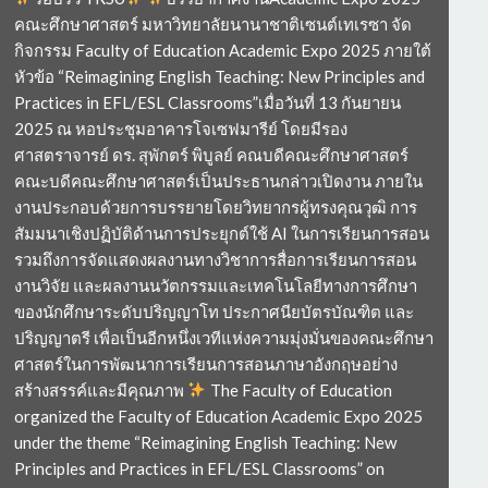
คณะศึกษาศาสตร์ มหาวิทยาลัยนานาชาติเซนต์เทเรซา จัด
กิจกรรม Faculty of Education Academic Expo 2025 ภายใต้
หัวข้อ “Reimagining English Teaching: New Principles and
Practices in EFL/ESL Classrooms”เมื่อวันที่ 13 กันยายน
2025 ณ หอประชุมอาคารโจเซฟมารีย์ โดยมีรอง
ศาสตราจารย์ ดร. สุพักตร์ พิบูลย์ คณบดีคณะศึกษาศาสตร์
คณะบดีคณะศึกษาศาสตร์เป็นประธานกล่าวเปิดงาน ภายใน
งานประกอบด้วยการบรรยายโดยวิทยากรผู้ทรงคุณวุฒิ การ
สัมมนาเชิงปฏิบัติด้านการประยุกต์ใช้ AI ในการเรียนการสอน
รวมถึงการจัดแสดงผลงานทางวิชาการสื่อการเรียนการสอน
งานวิจัย และผลงานนวัตกรรมและเทคโนโลยีทางการศึกษา
ของนักศึกษาระดับปริญญาโท ประกาศนียบัตรบัณฑิต และ
ปริญญาตรี เพื่อเป็นอีกหนึ่งเวทีแห่งความมุ่งมั่นของคณะศึกษา
ศาสตร์ในการพัฒนาการเรียนการสอนภาษาอังกฤษอย่าง
สร้างสรรค์และมีคุณภาพ
The Faculty of Education
organized the Faculty of Education Academic Expo 2025
under the theme “Reimagining English Teaching: New
Principles and Practices in EFL/ESL Classrooms” on