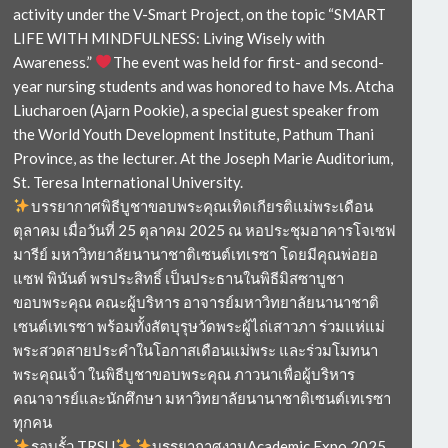
activity under the V-Smart Project, on the topic “SMART
LIFE WITH MINDFULNESS: Living Wisely with
Awareness.”
The event was held for first- and second-
year nursing students and was honored to have Ms. Atcha
Liucharoen (Ajarn Pookie), a special guest speaker from
the World Youth Development Institute, Pathum Thani
Province, as the lecturer. At the Joseph Marie Auditorium,
St. Teresa International University.
บรรยากาศพิธีบูชาขอบพระคุณเทิดเกียรติแม่พระเดือน
ตุลาคม เมื่อวันที่ 25 ตุลาคม 2025 ณ หอประชุมอาคารโจเซฟ
มารีย์ มหาวิทยาลัยนานาชาติเซนต์เทเรซา โดยมีคุณพ่อยอ
แซฟ พินันต์ พรประสิทธิ์ เป็นประธานในพิธีมิสซาบูชา
ขอบพระคุณ คณะผู้บริหาร อาจารย์มหาวิทยาลัยนานาชาติ
เซนต์เทเรซา พร้อมทั้งสัตบุรุษวัดพระผู้ไถ่เสาวภา ร่วมแห่แม่
พระสวดสายประคำในโอกาสเดือนแม่พระ และร่วมโมทนา
พระคุณเจ้า ในพิธีบูชาขอบพระคุณ ภาวนาเพื่อผู้บริหาร
คณาจารย์และนักศึกษา มหาวิทยาลัยนานาชาติเซนต์เทเรซา
ทุกคน
รอบรั้ว TRSU
บรรยากาศงานAcademic Expo 2025