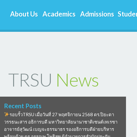
About Us
Academics
Admissions
Studen
TRSU
News
Recent Posts
รอบรั้วTRSU เมื่อวันที่ 27 พฤศจิกายน 2568 ดร.ปิยะดา
วรรธนะสาร อธิการบดี มหาวิทยาลัยนานาชาติเซนต์เทเรซา
อาจารย์สุวัฒน์ เบญจะธรรมาธร รองอธิการบดีฝ่ายบริหาร
พร้อมด้วย ดร อรรณพ โพธิสุข ผู้อำนวยการสำนักประกัน