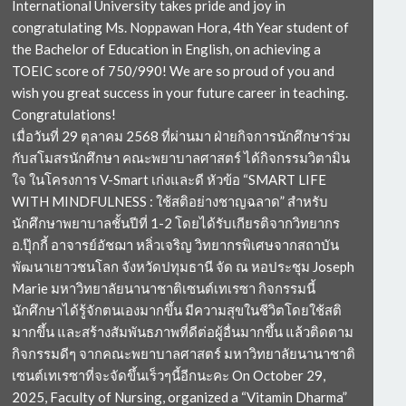
International University takes pride and joy in
congratulating Ms. Noppawan Hora, 4th Year student of
the Bachelor of Education in English, on achieving a
TOEIC score of 750/990! We are so proud of you and
wish you great success in your future career in teaching.
Congratulations!
เมื่อวันที่ 29 ตุลาคม 2568 ที่ผ่านมา ฝ่ายกิจการนักศึกษาร่วม
กับสโมสรนักศึกษา คณะพยาบาลศาสตร์ ได้กิจกรรมวิตามิน
ใจ ในโครงการ V-Smart เก่งและดี หัวข้อ “SMART LIFE
WITH MINDFULNESS : ใช้สติอย่างชาญฉลาด” สำหรับ
นักศึกษาพยาบาลชั้นปีที่ 1-2 โดยได้รับเกียรติจากวิทยากร
อ.ปุ๊กกี้ อาจารย์อัชฌา หลิ่วเจริญ วิทยากรพิเศษจากสถาบัน
พัฒนาเยาวชนโลก จังหวัดปทุมธานี จัด ณ หอประชุม Joseph
Marie มหาวิทยาลัยนานาชาติเซนต์เทเรซา กิจกรรมนี้
นักศึกษาได้รู้จักตนเองมากขึ้น มีความสุขในชีวิตโดยใช้สติ
มากขึ้น และสร้างสัมพันธภาพที่ดีต่อผู้อื่นมากขึ้น แล้วติดตาม
กิจกรรมดีๆ จากคณะพยาบาลศาสตร์ มหาวิทยาลัยนานาชาติ
เซนต์เทเรซาที่จะจัดขึ้นเร็วๆนี้อีกนะคะ On October 29,
2025, Faculty of Nursing, organized a “Vitamin Dharma”