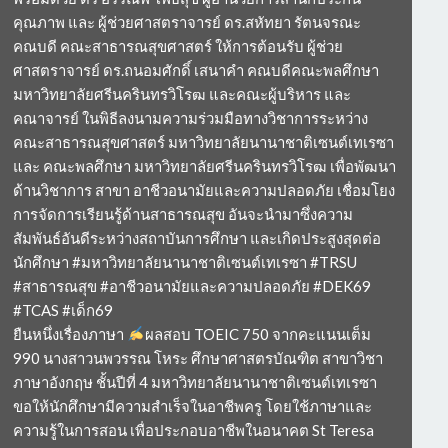
คุณภาพ และ ผู้ช่วยศาสตราจารย์ ดร.สหัทยา รัตนจรณะ
คณบดี คณะสาธารณสุขศาสตร์ ให้การต้อนรับ ผู้ช่วย
ศาสตราจารย์ ดร.ถนอมศักดิ์ เสนาคำ คณบดีคณะพลศึกษา
มหาวิทยาลัยศรีนครินทรวิโรฒ และคณะผู้บริหาร และ
คณาจารย์ ในพิธีลงนามความร่วมมือทางวิชาการระหว่าง
คณะสาธารณสุขศาสตร์ มหาวิทยาลัยนานาชาติเซนต์เทเรซา
และ คณะพลศึกษา มหาวิทยาลัยศรีนครินทรวิโรฒ เพื่อพัฒนา
ด้านวิชาการ สาขา อาชีวอนามัยและความปลอดภัย เชื่อมโยง
การจัดการเรียนรู้ด้านสาธารณสุข อันจะนำมาซึ่งความ
สัมพันธ์อันดีระหว่างสถาบันการศึกษา และเกิดประสูงสุดต่อ
นักศึกษา #มหาวิทยาลัยนานาชาติเซนต์เทเรซา #TRSU
#สาธารณสุข #อาชีวอนามัยและความปลอดภัย #DEK69
#TCAS #เด็ก69
ยืนหนึ่งเรื่องภาษา
ผลสอบ TOEIC 750 จากคะแนนเต็ม
990 นางสาวนพวรรณ โหระ ศึกษาศาสตรบัณฑิต สาขาวิชา
ภาษาอังกฤษ ชั้นปีที่ 4 มหาวิทยาลัยนานาชาติเซนต์เทเรซา
ขอให้นักศึกษามีความสำเร็จในอาชีพครู โดยใช้ภาษาและ
ความรู้ในการสอน เพื่อประกอบอาชีพในอนาคต St Teresa