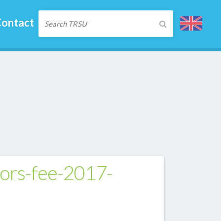
ontact
jors-fee-2017-