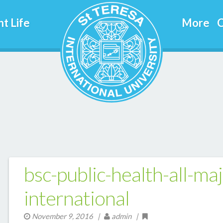
t Life
More
C
bsc-public-health-all-ma
international
November 9, 2016
|
admin |