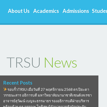
About Us
Academics
Admissions
Studen
TRSU
News
Recent Posts
รอบรั้วTRSU เมื่อวันที่ 27 พฤศจิกายน 2568 ดร.ปิยะดา
วรรธนะสาร อธิการบดี มหาวิทยาลัยนานาชาติเซนต์เทเรซา
อาจารย์สุวัฒน์ เบญจะธรรมาธร รองอธิการบดีฝ่ายบริหาร
พร้อมด้วย ดร อรรณพ โพธิสุข ผู้อำนวยการสำนักประกัน