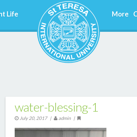
t Life
More
C
water-blessing-1
July 20, 2017
|
admin |