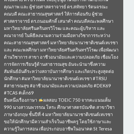
คุณภาพ และ ผู้ช่วยศาสตราจารย์ ดร.สหัทยา รัตนจรณะ
คณบดี คณะสาธารณสุขศาสตร์ ให้การต้อนรับ ผู้ช่วย
ศาสตราจารย์ ดร.ถนอมศักดิ์ เสนาคำ คณบดีคณะพลศึกษา
มหาวิทยาลัยศรีนครินทรวิโรฒ และคณะผู้บริหาร และ
คณาจารย์ ในพิธีลงนามความร่วมมือทางวิชาการระหว่าง
คณะสาธารณสุขศาสตร์ มหาวิทยาลัยนานาชาติเซนต์เทเรซา
และ คณะพลศึกษา มหาวิทยาลัยศรีนครินทรวิโรฒ เพื่อพัฒนา
ด้านวิชาการ สาขา อาชีวอนามัยและความปลอดภัย เชื่อมโยง
การจัดการเรียนรู้ด้านสาธารณสุข อันจะนำมาซึ่งความ
สัมพันธ์อันดีระหว่างสถาบันการศึกษา และเกิดประสูงสุดต่อ
นักศึกษา #มหาวิทยาลัยนานาชาติเซนต์เทเรซา #TRSU
#สาธารณสุข #อาชีวอนามัยและความปลอดภัย #DEK69
#TCAS #เด็ก69
ยืนหนึ่งเรื่องภาษา
ผลสอบ TOEIC 750 จากคะแนนเต็ม
990 นางสาวนพวรรณ โหระ ศึกษาศาสตรบัณฑิต สาขาวิชา
ภาษาอังกฤษ ชั้นปีที่ 4 มหาวิทยาลัยนานาชาติเซนต์เทเรซา
ขอให้นักศึกษามีความสำเร็จในอาชีพครู โดยใช้ภาษาและ
ความรู้ในการสอน เพื่อประกอบอาชีพในอนาคต St Teresa