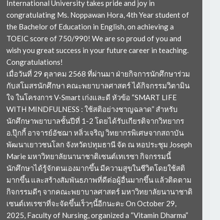
International University takes pride and joy in
congratulating Ms. Noppawan Hora, 4th Year student of
the Bachelor of Education in English, on achieving a
TOEIC score of 750/990! We are so proud of you and
wish you great success in your future career in teaching.
Congratulations!
เมื่อวันที่ 29 ตุลาคม 2568 ที่ผ่านมา ฝ่ายกิจการนักศึกษาร่วม
กับสโมสรนักศึกษา คณะพยาบาลศาสตร์ ได้กิจกรรมวิตามิน
ใจ ในโครงการ V-Smart เก่งและดี หัวข้อ “SMART LIFE
WITH MINDFULNESS : ใช้สติอย่างชาญฉลาด” สำหรับ
นักศึกษาพยาบาลชั้นปีที่ 1-2 โดยได้รับเกียรติจากวิทยากร
อ.ปุ๊กกี้ อาจารย์อัชฌา หลิ่วเจริญ วิทยากรพิเศษจากสถาบัน
พัฒนาเยาวชนโลก จังหวัดปทุมธานี จัด ณ หอประชุม Joseph
Marie มหาวิทยาลัยนานาชาติเซนต์เทเรซา กิจกรรมนี้
นักศึกษาได้รู้จักตนเองมากขึ้น มีความสุขในชีวิตโดยใช้สติ
มากขึ้น และสร้างสัมพันธภาพที่ดีต่อผู้อื่นมากขึ้น แล้วติดตาม
กิจกรรมดีๆ จากคณะพยาบาลศาสตร์ มหาวิทยาลัยนานาชาติ
เซนต์เทเรซาที่จะจัดขึ้นเร็วๆนี้อีกนะคะ On October 29,
2025, Faculty of Nursing, organized a “Vitamin Dharma”