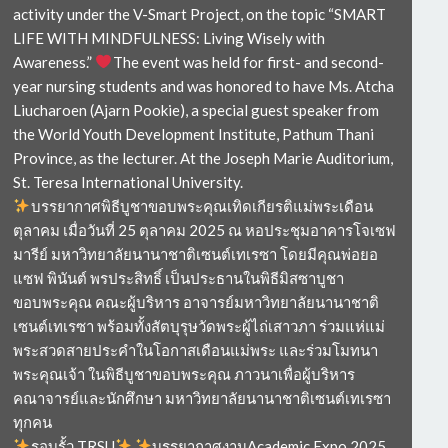
activity under the V-Smart Project, on the topic “SMART
LIFE WITH MINDFULNESS: Living Wisely with
Awareness.”
The event was held for first- and second-
year nursing students and was honored to have Ms. Atcha
Liucharoen (Ajarn Pookie), a special guest speaker from
the World Youth Development Institute, Pathum Thani
Province, as the lecturer. At the Joseph Marie Auditorium,
St. Teresa International University.
บรรยากาศพิธีบูชาขอบพระคุณเทิดเกียรติแม่พระเดือน
ตุลาคม เมื่อวันที่ 25 ตุลาคม 2025 ณ หอประชุมอาคารโจเซฟ
มารีย์ มหาวิทยาลัยนานาชาติเซนต์เทเรซา โดยมีคุณพ่อยอ
แซฟ พินันต์ พรประสิทธิ์ เป็นประธานในพิธีมิสซาบูชา
ขอบพระคุณ คณะผู้บริหาร อาจารย์มหาวิทยาลัยนานาชาติ
เซนต์เทเรซา พร้อมทั้งสัตบุรุษวัดพระผู้ไถ่เสาวภา ร่วมแห่แม่
พระสวดสายประคำในโอกาสเดือนแม่พระ และร่วมโมทนา
พระคุณเจ้า ในพิธีบูชาขอบพระคุณ ภาวนาเพื่อผู้บริหาร
คณาจารย์และนักศึกษา มหาวิทยาลัยนานาชาติเซนต์เทเรซา
ทุกคน
รอบรั้ว TRSU
บรรยากาศงานAcademic Expo 2025