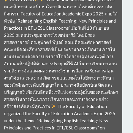
คณะศึกษาศาสตร์ มหาวิทยาลัยนานาชาติเซนต์เทเรซา จัด
กิจกรรม Faculty of Education Academic Expo 2025 ภายใต้
หัวข้อ “Reimagining English Teaching: New Principles and
Practices in EFL/ESL Classrooms”เมื่อวันที่ 13 กันยายน
2025 ณ หอประชุมอาคารโจเซฟมารีย์ โดยมีรอง
ศาสตราจารย์ ดร. สุพักตร์ พิบูลย์ คณบดีคณะศึกษาศาสตร์
คณะบดีคณะศึกษาศาสตร์เป็นประธานกล่าวเปิดงาน ภายใน
งานประกอบด้วยการบรรยายโดยวิทยากรผู้ทรงคุณวุฒิ การ
สัมมนาเชิงปฏิบัติด้านการประยุกต์ใช้ AI ในการเรียนการสอน
รวมถึงการจัดแสดงผลงานทางวิชาการสื่อการเรียนการสอน
งานวิจัย และผลงานนวัตกรรมและเทคโนโลยีทางการศึกษา
ของนักศึกษาระดับปริญญาโท ประกาศนียบัตรบัณฑิต และ
ปริญญาตรี เพื่อเป็นอีกหนึ่งเวทีแห่งความมุ่งมั่นของคณะศึกษา
ศาสตร์ในการพัฒนาการเรียนการสอนภาษาอังกฤษอย่าง
สร้างสรรค์และมีคุณภาพ
The Faculty of Education
organized the Faculty of Education Academic Expo 2025
under the theme “Reimagining English Teaching: New
Principles and Practices in EFL/ESL Classrooms” on