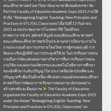
คณะศึกษาศาสตร์ มหาวิทยาลัยนานาชาติเซนต์เทเรซา จัด
กิจกรรม Faculty of Education Academic Expo 2025 ภายใต้
หัวข้อ “Reimagining English Teaching: New Principles and
Practices in EFL/ESL Classrooms”เมื่อวันที่ 13 กันยายน
2025 ณ หอประชุมอาคารโจเซฟมารีย์ โดยมีรอง
ศาสตราจารย์ ดร. สุพักตร์ พิบูลย์ คณบดีคณะศึกษาศาสตร์
คณะบดีคณะศึกษาศาสตร์เป็นประธานกล่าวเปิดงาน ภายใน
งานประกอบด้วยการบรรยายโดยวิทยากรผู้ทรงคุณวุฒิ การ
สัมมนาเชิงปฏิบัติด้านการประยุกต์ใช้ AI ในการเรียนการสอน
รวมถึงการจัดแสดงผลงานทางวิชาการสื่อการเรียนการสอน
งานวิจัย และผลงานนวัตกรรมและเทคโนโลยีทางการศึกษา
ของนักศึกษาระดับปริญญาโท ประกาศนียบัตรบัณฑิต และ
ปริญญาตรี เพื่อเป็นอีกหนึ่งเวทีแห่งความมุ่งมั่นของคณะศึกษา
ศาสตร์ในการพัฒนาการเรียนการสอนภาษาอังกฤษอย่าง
สร้างสรรค์และมีคุณภาพ
The Faculty of Education
organized the Faculty of Education Academic Expo 2025
under the theme “Reimagining English Teaching: New
Principles and Practices in EFL/ESL Classrooms” on