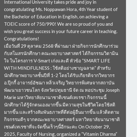
International University takes pride and joy in
congratulating Ms. Noppawan Hora, 4th Year student of
the Bachelor of Education in English, on achieving a
TOEIC score of 750/990! We are so proud of you and
wish you great success in your future career in teaching.
Congratulations!
เมื่อวันที่ 29 ตุลาคม 2568 ที่ผ่านมา ฝ่ายกิจการนักศึกษาร่วม
กับสโมสรนักศึกษา คณะพยาบาลศาสตร์ ได้กิจกรรมวิตามิน
ใจ ในโครงการ V-Smart เก่งและดี หัวข้อ “SMART LIFE
WITH MINDFULNESS : ใช้สติอย่างชาญฉลาด” สำหรับ
นักศึกษาพยาบาลชั้นปีที่ 1-2 โดยได้รับเกียรติจากวิทยากร
อ.ปุ๊กกี้ อาจารย์อัชฌา หลิ่วเจริญ วิทยากรพิเศษจากสถาบัน
พัฒนาเยาวชนโลก จังหวัดปทุมธานี จัด ณ หอประชุม Joseph
Marie มหาวิทยาลัยนานาชาติเซนต์เทเรซา กิจกรรมนี้
นักศึกษาได้รู้จักตนเองมากขึ้น มีความสุขในชีวิตโดยใช้สติ
มากขึ้น และสร้างสัมพันธภาพที่ดีต่อผู้อื่นมากขึ้น แล้วติดตาม
กิจกรรมดีๆ จากคณะพยาบาลศาสตร์ มหาวิทยาลัยนานาชาติ
เซนต์เทเรซาที่จะจัดขึ้นเร็วๆนี้อีกนะคะ On October 29,
2025, Faculty of Nursing, organized a “Vitamin Dharma”