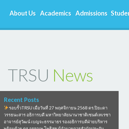
About Us
Academics
Admissions
Studen
TRSU
News
Recent Posts
รอบรั้วTRSU เมื่อวันที่ 27 พฤศจิกายน 2568 ดร.ปิยะดา
วรรธนะสาร อธิการบดี มหาวิทยาลัยนานาชาติเซนต์เทเรซา
อาจารย์สุวัฒน์ เบญจะธรรมาธร รองอธิการบดีฝ่ายบริหาร
พร้อมด้วย ดร อรรณพ โพธิสุข ผู้อำนวยการสำนักประกัน