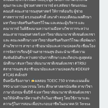
คุณภาพ และ ผู้ช่วยศาสตราจารย์ ดร.สหัทยา รัตนจรณะ
คณบดี คณะสาธารณสุขศาสตร์ ให้การต้อนรับ ผู้ช่วย
ศาสตราจารย์ ดร.ถนอมศักดิ์ เสนาคำ คณบดีคณะพลศึกษา
มหาวิทยาลัยศรีนครินทรวิโรฒ และคณะผู้บริหาร และ
คณาจารย์ ในพิธีลงนามความร่วมมือทางวิชาการระหว่าง
คณะสาธารณสุขศาสตร์ มหาวิทยาลัยนานาชาติเซนต์เทเรซา
และ คณะพลศึกษา มหาวิทยาลัยศรีนครินทรวิโรฒ เพื่อพัฒนา
ด้านวิชาการ สาขา อาชีวอนามัยและความปลอดภัย เชื่อมโยง
การจัดการเรียนรู้ด้านสาธารณสุข อันจะนำมาซึ่งความ
สัมพันธ์อันดีระหว่างสถาบันการศึกษา และเกิดประสูงสุดต่อ
นักศึกษา #มหาวิทยาลัยนานาชาติเซนต์เทเรซา #TRSU
#สาธารณสุข #อาชีวอนามัยและความปลอดภัย #DEK69
#TCAS #เด็ก69
ยืนหนึ่งเรื่องภาษา
ผลสอบ TOEIC 750 จากคะแนนเต็ม
990 นางสาวนพวรรณ โหระ ศึกษาศาสตรบัณฑิต สาขาวิชา
ภาษาอังกฤษ ชั้นปีที่ 4 มหาวิทยาลัยนานาชาติเซนต์เทเรซา
ขอให้นักศึกษามีความสำเร็จในอาชีพครู โดยใช้ภาษาและ
ความรู้ในการสอน เพื่อประกอบอาชีพในอนาคต St Teresa