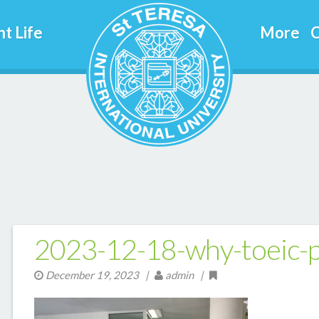
t Life
More
C
2023-12-18-why-toeic-p
December 19, 2023
|
admin |