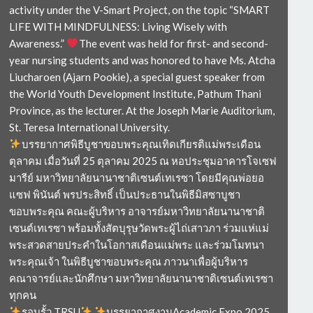
activity under the V-Smart Project, on the topic “SMART
LIFE WITH MINDFULNESS: Living Wisely with
Awareness.”
The event was held for first- and second-
year nursing students and was honored to have Ms. Atcha
Liucharoen (Ajarn Pookie), a special guest speaker from
the World Youth Development Institute, Pathum Thani
Province, as the lecturer. At the Joseph Marie Auditorium,
St. Teresa International University.
บรรยากาศพิธีบูชาขอบพระคุณเทิดเกียรติแม่พระเดือน
ตุลาคม เมื่อวันที่ 25 ตุลาคม 2025 ณ หอประชุมอาคารโจเซฟ
มารีย์ มหาวิทยาลัยนานาชาติเซนต์เทเรซา โดยมีคุณพ่อยอ
แซฟ พินันต์ พรประสิทธิ์ เป็นประธานในพิธีมิสซาบูชา
ขอบพระคุณ คณะผู้บริหาร อาจารย์มหาวิทยาลัยนานาชาติ
เซนต์เทเรซา พร้อมทั้งสัตบุรุษวัดพระผู้ไถ่เสาวภา ร่วมแห่แม่
พระสวดสายประคำในโอกาสเดือนแม่พระ และร่วมโมทนา
พระคุณเจ้า ในพิธีบูชาขอบพระคุณ ภาวนาเพื่อผู้บริหาร
คณาจารย์และนักศึกษา มหาวิทยาลัยนานาชาติเซนต์เทเรซา
ทุกคน
รอบรั้ว TRSU
บรรยากาศงานAcademic Expo 2025